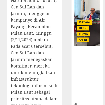
Natuna nomor urut 1,
Cen Sui Lan dan
Jarmin, menggelar
kampanye di Air
BATAM
Payang, Kecamatan
KEPRI
Pulau Laut, Minggu
NEWS
(3/11/2024) malam.
Opini
Pada acara tersebut,
Ahmad Fakih
Cen Sui Lan dan
Rambe, SH:
Jarmin menegaskan
Advokat
komitmen mereka
Senior
untuk meningkatkan
dengan
Pengalaman
infrastruktur
dan
teknologi informasi di
Integritas di
Pulau Laut sebagai
Dunia
Hukum
prioritas utama dalam