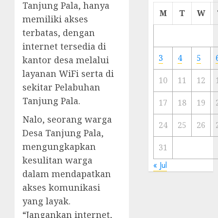
Tanjung Pala, hanya
Cermi
M
T
W
memiliki akses
Meski
Ada
terbatas, dengan
Artis
internet tersedia di
Ibu
3
4
5
kantor desa melalui
Kota
layanan WiFi serta di
10
11
12
23/11/20
sekitar Pelabuhan
Tanjung Pala.
0
17
18
19
Nalo, seorang warga
24
25
26
Desa Tanjung Pala,
mengungkapkan
31
kesulitan warga
« Jul
dalam mendapatkan
akses komunikasi
yang layak.
“Jangankan internet,