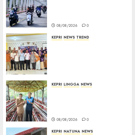
Berkibar di Jalanan Natuna,
TNI AU Gelorakan Semangat
Kemerdekaan
08/08/2026
0
KEPRI
NEWS
TREND
Ombudsman Kepri Tampung
Puluhan Keluhan Warga
Bintan, Mulai dari Bantuan
Sosial, BBM Solar, Hingga
Lampu Jalan
08/08/2026
0
KEPRI
LINGGA
NEWS
Produksi Belum Mampu
Penuhi Pasar, BUMDes Desa
Keton Berharap Dukungan
Penambahan Ayam Petelur
08/08/2026
0
KEPRI
NATUNA
NEWS