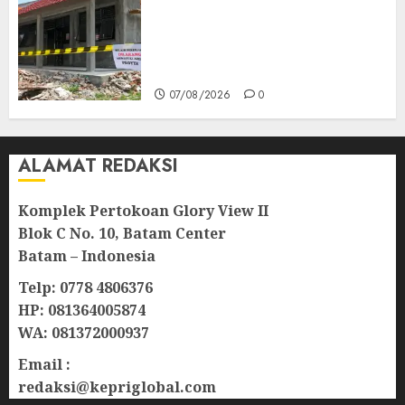
Revitalisasi 107 Sekolah
Dimulai, Pemprov Kepri
Prioritaskan Wilayah 3T dan
Sekolah Rusak
07/08/2026
0
ALAMAT REDAKSI
Komplek Pertokoan Glory View II
Blok C No. 10, Batam Center
Batam – Indonesia
Telp: 0778 4806376
HP: 081364005874
WA: 081372000937
Email :
redaksi@kepriglobal.com