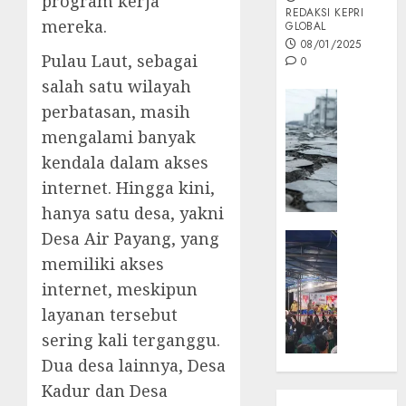
program kerja
REDAKSI KEPRI
mereka.
GLOBAL
08/01/2025
Pulau Laut, sebagai
0
salah satu wilayah
Opini
perbatasan, masih
MISI
mengalami banyak
MAS
kendala dalam akses
:
Mitigas
internet. Hingga kini,
Antisip
hanya satu desa, yakni
Megath
Desa Air Payang, yang
KEPRI
NATUNA
memiliki akses
05/12/202
NEWS
internet, meskipun
0
Opini
layanan tersebut
Masyar
sering kali terganggu.
Sepem
Dua desa lainnya, Desa
Padati
Kampa
Kadur dan Desa
Pasan