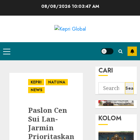
Skip
08/08/2026
10:03:48 AM
to
content
Primary
Menu
CARI
KEPRI
NATUNA
Search
NEWS
for:
Paslon Cen
KOLOM
Sui Lan-
Jarmin
Prioritaskan