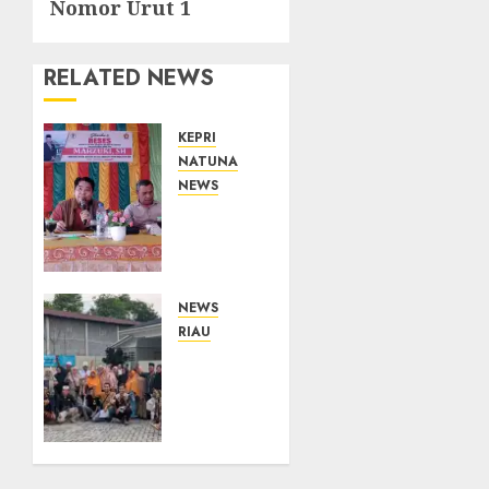
Nomor Urut 1
RELATED NEWS
KEPRI
NATUNA
NEWS
Reses
DPRD
Kepri
di
Natuna
NEWS
Buka
RIAU
Ruang
PT
Aspirasi,
Arara
Warga
Abadi-
Optimistis
AAP
Usulan
Sinarmas
Pembangunan
Distrik