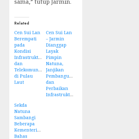
sama,” tutup Jarmin.
Related
Cen Sui Lan
Cen Sui Lan
Berempati
– Jarmin
pada
Dianggap
Kondisi
Layak
Infrastruktur
Pimpin
dan
Natuna,
Telekomunikasi
Janjikan
di Pulau
Pembangunan
Laut
dan
Perbaikan
Infrastruktur
Sekda
Natuna
Sambangi
Beberapa
Kementerian
Bahas