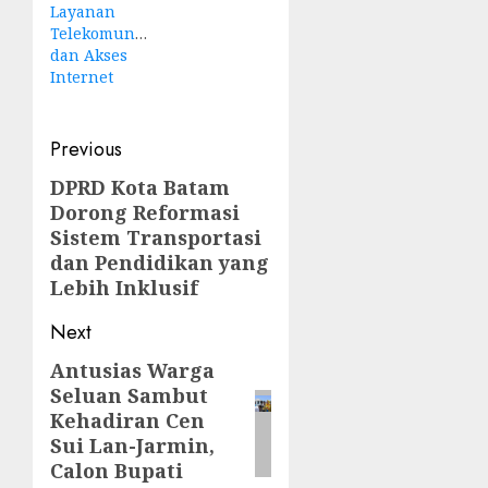
Layanan
Telekomunikasi
dan Akses
Internet
Post
Previous
navigation
DPRD Kota Batam
Previous
Dorong Reformasi
post:
Sistem Transportasi
dan Pendidikan yang
Lebih Inklusif
Next
Antusias Warga
Next
Seluan Sambut
post:
Kehadiran Cen
Sui Lan-Jarmin,
Calon Bupati