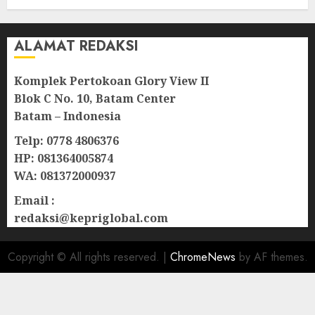
ALAMAT REDAKSI
Komplek Pertokoan Glory View II
Blok C No. 10, Batam Center
Batam – Indonesia
Telp: 0778 4806376
HP: 081364005874
WA: 081372000937
Email :
redaksi@kepriglobal.com
Copyright © All rights reserved.
|
ChromeNews
by AF themes.