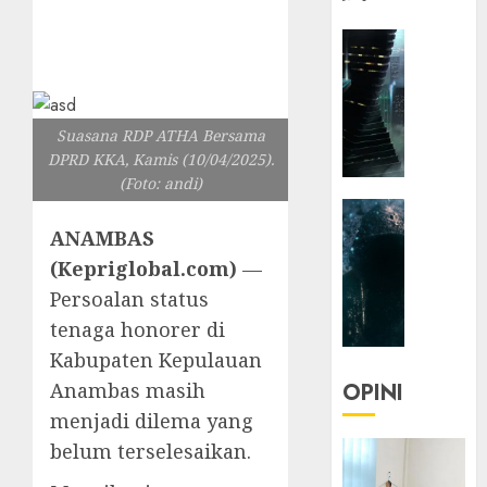
HEADLIN
KOLOM
NASIONA
TEKNOLO
Suasana RDP ATHA Bersama
KOLO
DPRD KKA, Kamis (10/04/2025).
|
(Foto: andi)
Parado
HEADLIN
Utopia
KOLOM
ANAMBAS
TEKNOLO
05/06/20
(Kepriglobal.com)
—
KOLO
Persoalan status
0
|
tenaga honorer di
Senjak
Kabupaten Kepulauan
Human
Anambas masih
OPINI
23/03/20
menjadi dilema yang
0
belum terselesaikan.