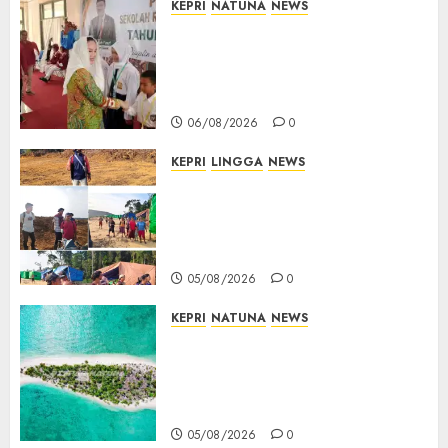
KEPRI
NATUNA
NEWS
Cen Sui Lan Buka MPLS
Sekolah Rakyat Natuna,
Tanamkan Semangat Raih
Masa Depan Gemilang
06/08/2026
0
KEPRI
LINGGA
NEWS
Ribuan Pekerja Lokal PT CSA
Kompak Siap Turun ke RDP,
Tegaskan Perusahaan Jadi
Sumber Penghidupan
05/08/2026
0
KEPRI
NATUNA
NEWS
Negara Hadir di Perbatasan,
Pembangunan Tanggul Pulau
Kepala Bawa Harapan Baru
bagi Warga
05/08/2026
0