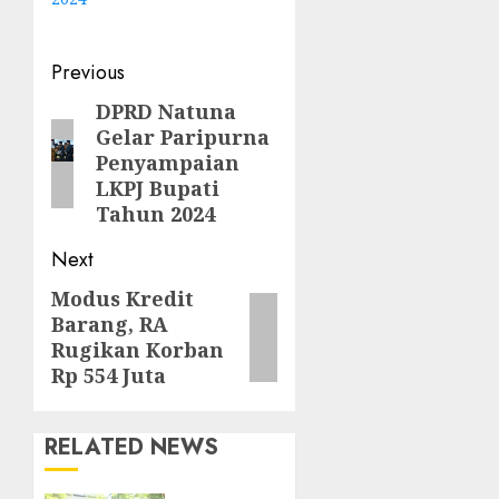
Post
Previous
navigation
DPRD Natuna
Previous
Gelar Paripurna
post:
Penyampaian
LKPJ Bupati
Tahun 2024
Next
Modus Kredit
Next
Barang, RA
post:
Rugikan Korban
Rp 554 Juta
RELATED NEWS