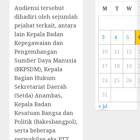
Cermi
Audiensi tersebut
M
T
W
Meski
dihadiri oleh sejumlah
Ada
pejabat terkait, antara
Artis
lain Kepala Badan
Ibu
3
4
5
Kota
Kepegawaian dan
Pengembangan
10
11
12
23/11/20
Sumber Daya Manusia
0
17
18
19
(BKPSDM), Kepala
Bagian Hukum
24
25
26
Sekretariat Daerah
31
(Setda) Anambas,
Kepala Badan
« Jul
Kesatuan Bangsa dan
Politik (Bakesbangpol),
serta beberapa
perwakilan eks PTT.