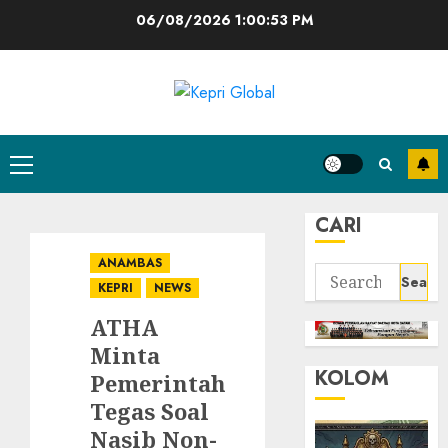
Skip
06/08/2026
1:00:54 PM
to
content
Primary
Menu
CARI
ANAMBAS
Search
KEPRI
NEWS
for:
ATHA
Minta
KOLOM
Pemerintah
Tegas Soal
Nasib Non-