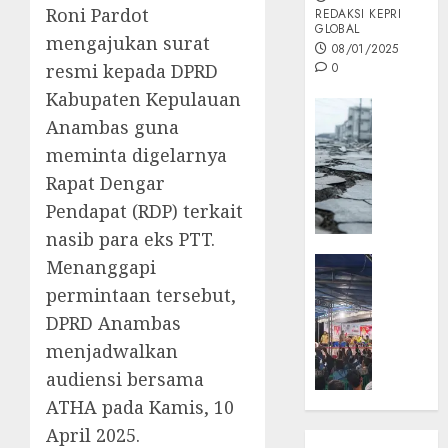
Roni Pardot
REDAKSI KEPRI
GLOBAL
mengajukan surat
08/01/2025
resmi kepada DPRD
0
Kabupaten Kepulauan
Opini
Anambas guna
MISI
meminta digelarnya
MAS
:
Rapat Dengar
Mitigas
Pendapat (RDP) terkait
Antisip
nasib para eks PTT.
Megath
KEPRI
Menanggapi
NATUNA
05/12/202
permintaan tersebut,
NEWS
DPRD Anambas
0
Opini
menjadwalkan
Masyar
audiensi bersama
Sepem
Padati
ATHA pada Kamis, 10
Kampa
April 2025.
Pasan