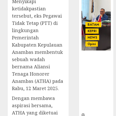
Menyikapi
ketidakpastian
tersebut, eks Pegawai
Tidak Tetap (PTT) di
BATAM
lingkungan
KEPRI
Pemerintah
NEWS
Kabupaten Kepulauan
Opini
Anambas membentuk
Ahmad Fakih
sebuah wadah
Rambe, SH:
bernama Aliansi
Advokat
Tenaga Honorer
Senior
dengan
Anambas (ATHA) pada
Pengalaman
Rabu, 12 Maret 2025.
dan
Integritas di
Dengan membawa
Dunia
aspirasi bersama,
Hukum
ATHA yang diketuai