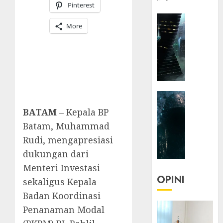
Pinterest
HEADLIN
More
KOLOM
NASIONA
TEKNOLO
KOLO
|
Parado
HEADLIN
Utopia
KOLOM
BATAM
– Kepala BP
TEKNOLO
05/06/20
Batam, Muhammad
KOLO
0
Rudi, mengapresiasi
|
dukungan dari
Senjak
Human
Menteri Investasi
OPINI
sekaligus Kepala
23/03/20
Badan Koordinasi
0
Penanaman Modal