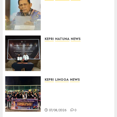
Revitalisasi 107 Sekolah di
Kepri Telan Rp97 Miliar,
Pemerintah Prioritaskan
Wilayah 3T untuk Perkuat
Mutu Pendidikan
07/08/2026
0
KEPRI
NATUNA
NEWS
Kejari Natuna dan KPU Teken
Kerja Sama Lima Tahun,
Perkuat Pendampingan
Hukum Penyelenggaraan
Pemilu
07/08/2026
0
KEPRI
LINGGA
NEWS
Ketua DPRD Lingga Maya Sari
Buka Turnamen Voli
Senempek Open I, Dorong
Lahirnya Atlet Berprestasi
07/08/2026
0