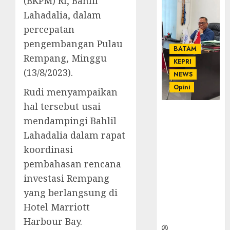
(BKPM) RI, Bahlil
Lahadalia, dalam
percepatan
pengembangan Pulau
BATAM
Rempang, Minggu
KEPRI
(13/8/2023).
NEWS
Opini
Rudi menyampaikan
hal tersebut usai
Ahmad Fakih
mendampingi Bahlil
Rambe, SH:
Lahadalia dalam rapat
Advokat
Senior
koordinasi
dengan
pembahasan rencana
Pengalaman
investasi Rempang
dan
yang berlangsung di
Integritas di
Dunia
Hotel Marriott
Hukum
Harbour Bay.