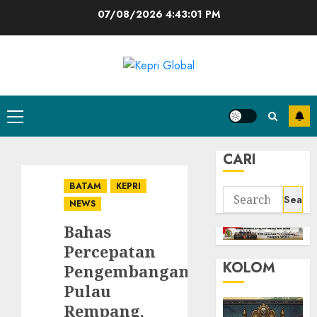
Skip
07/08/2026
4:43:02 PM
to
content
Primary
Menu
CARI
BATAM
KEPRI
Search
NEWS
for:
Bahas
Percepatan
KOLOM
Pengembangan
Pulau
Rempang,