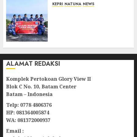
KEPRI
NATUNA
NEWS
Merah Putih Raksasa Berkibar
di Perbatasan, TNI AU dan
Lintas Instansi Perkuat
Semangat Kebangsaan di
Natuna
07/08/2026
0
ALAMAT REDAKSI
Komplek Pertokoan Glory View II
Blok C No. 10, Batam Center
Batam – Indonesia
Telp: 0778 4806376
HP: 081364005874
WA: 081372000937
Email :