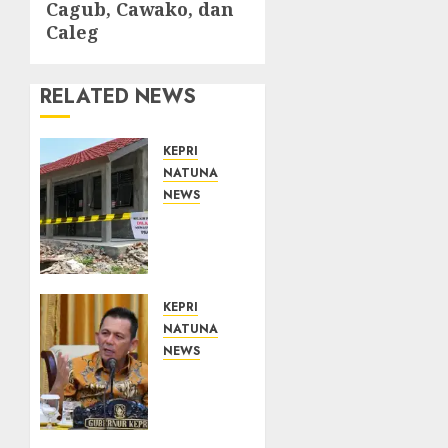
Cagub, Cawako, dan
Caleg
RELATED NEWS
KEPRI
NATUNA
NEWS
Revitalisasi
107
Sekolah
Dimulai,
Pemprov
KEPRI
Kepri
NATUNA
Prioritaskan
NEWS
Wilayah
Tim
3T dan
Konsultan
Sekolah
Kawal
Rusak
Revitalisasi