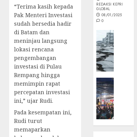
REDAKSI KEPRI
“Terima kasih kepada
GLOBAL
Pak Menteri Investasi
08/01/2025
0
sudah bersedia hadir
di Batam dan
Opini
meninjau langsung
MISI
MAS
lokasi rencana
:
pengembangan
Mitigas
investasi di Pulau
Antisip
Rempang hingga
Megath
KEPRI
memimpin rapat
NATUNA
05/12/202
percepatan investasi
NEWS
0
ini,” ujar Rudi.
Opini
Masyar
Pada kesempatan ini,
Sepem
Rudi turut
Padati
memaparkan
Kampa
Pasan