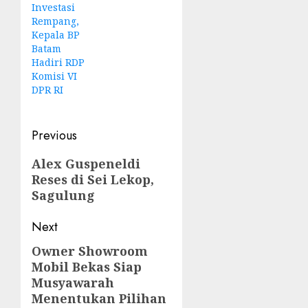
Investasi
Rempang,
Kepala BP
Batam
Hadiri RDP
Komisi VI
DPR RI
Post
Previous
navigation
Previous
Alex Guspeneldi
Reses di Sei Lekop,
post:
Sagulung
Next
Owner Showroom
Next
Mobil Bekas Siap
post:
Musyawarah
Menentukan Pilihan