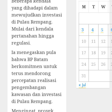
beberapa kendala
Cermi
M
T
W
yang dihadapi dalam
Meski
mewujudkan investasi
Ada
di Pulau Rempang.
Artis
Ibu
Mulai dari kendala
3
4
5
Kota
pertanahan hingga
10
11
12
regulasi.
23/11/20
Ia menegaskan pula
0
17
18
19
bahwa BP Batam
24
25
26
berkomitmen untuk
terus mendorong
31
percepatan realisasi
« Jul
pengembangan
kawasan dan investasi
di Pulau Rempang.
Mengingat, proyek