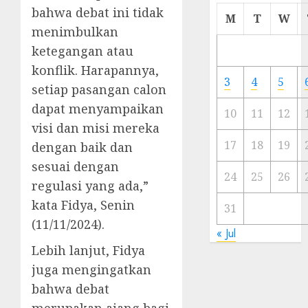
bahwa debat ini tidak
Cermi
M
T
W
Meski
menimbulkan
Ada
ketegangan atau
Artis
konflik. Harapannya,
Ibu
3
4
5
setiap pasangan calon
Kota
dapat menyampaikan
10
11
12
23/11/20
visi dan misi mereka
0
17
18
19
dengan baik dan
sesuai dengan
24
25
26
regulasi yang ada,”
kata Fidya, Senin
31
(11/11/2024).
« Jul
Lebih lanjut, Fidya
juga mengingatkan
bahwa debat
merupakan ajang bagi