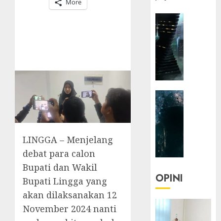
More
HEADLIN
KOLOM
NASIONA
TEKNOLO
KOLO
|
Parado
HEADLIN
Utopia
KOLOM
TEKNOLO
05/06/20
KOLO
0
LINGGA – Menjelang
|
Senjak
debat para calon
Human
Bupati dan Wakil
OPINI
Bupati Lingga yang
23/03/20
akan dilaksanakan 12
0
November 2024 nanti