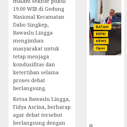
malam sekitar pukul
19.00 WIB di Gedung
Nasional Kecamatan
Dabo Singkep,
BATAM
Bawaslu Lingga
KEPRI
mengimbau
NEWS
masyarakat untuk
Opini
tetap menjaga
Ahmad Fakih
kondusifitas dan
Rambe, SH:
ketertiban selama
Advokat
proses debat
Senior
dengan
berlangsung.
Pengalaman
Ketua Bawaslu Lingga,
dan
Integritas di
Fidya Asrina, berharap
Dunia
agar debat tersebut
Hukum
berlangsung dengan