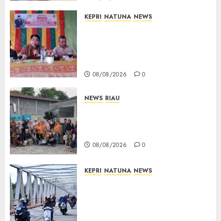
KEPRI
NATUNA
NEWS
Reses DPRD Kepri di Natuna
Buka Ruang Aspirasi, Warga
Optimistis Usulan
Pembangunan Diperjuangkan
08/08/2026
0
NEWS
RIAU
PT Arara Abadi-AAP Sinarmas
Distrik Merawang Berikan
Bantuan Operasi Gratis
08/08/2026
0
KEPRI
NATUNA
NEWS
Bendera Merah Putih
Berkibar di Jalanan Natuna,
TNI AU Gelorakan Semangat
Kemerdekaan