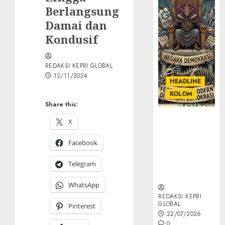
Berlangsung
Damai dan
Kondusif
REDAKSI KEPRI GLOBAL
12/11/2024
HEADLINE
KOLOM
Share this:
KOLOM |
X
Semantik
Kekuasaan
Facebook
dalam Kosa
Kata yang
Telegram
Berlutut
WhatsApp
REDAKSI KEPRI
GLOBAL
Pinterest
22/07/2026
0