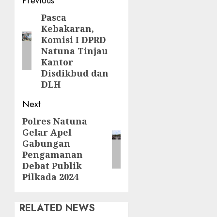
Post
Previous
navigation
Pasca
Previous
Kebakaran,
post:
Komisi I DPRD
Natuna Tinjau
Kantor
Disdikbud dan
DLH
Next
Polres Natuna
Next
Gelar Apel
post:
Gabungan
Pengamanan
Debat Publik
Pilkada 2024
RELATED NEWS