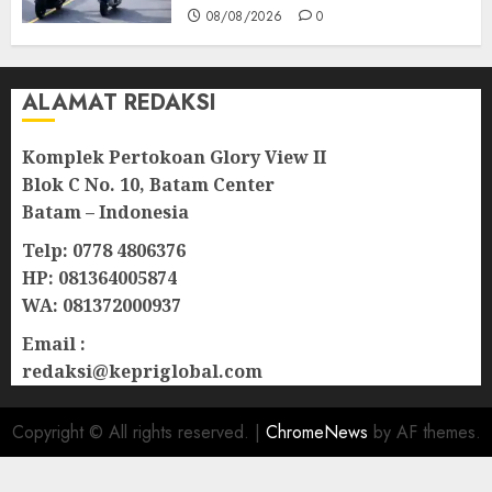
08/08/2026
0
ALAMAT REDAKSI
Komplek Pertokoan Glory View II
Blok C No. 10, Batam Center
Batam – Indonesia
Telp: 0778 4806376
HP: 081364005874
WA: 081372000937
Email :
redaksi@kepriglobal.com
Copyright © All rights reserved.
|
ChromeNews
by AF themes.