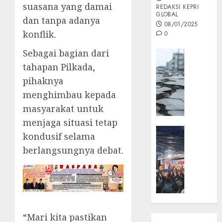
suasana yang damai
REDAKSI KEPRI
GLOBAL
dan tanpa adanya
08/01/2025
konflik.
0
Sebagai bagian dari
Opini
tahapan Pilkada,
MISI
MAS
pihaknya
:
menghimbau kepada
Mitigas
masyarakat untuk
Antisip
menjaga situasi tetap
Megath
KEPRI
kondusif selama
NATUNA
05/12/202
berlangsungnya debat.
NEWS
0
Opini
Masyar
Sepem
Padati
Kampa
“Mari kita pastikan
Pasan