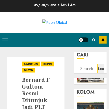
Skip
09/08/2026
7:13:22 AM
to
content
Primary
Menu
CARI
KARIMUN
KEPRI
Search
NEWS
for:
Bernard F
Gultom
KOLOM
Resmi
Ditunjuk
Jadi PLT