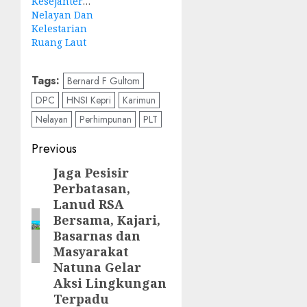
Kesejahteraan
Nelayan Dan
Kelestarian
Ruang Laut
Tags:
Bernard F Gultom
DPC
HNSI Kepri
Karimun
Nelayan
Perhimpunan
PLT
Post
Previous
navigation
Jaga Pesisir
Previous
Perbatasan,
post:
Lanud RSA
Bersama, Kajari,
Basarnas dan
Masyarakat
Natuna Gelar
Aksi Lingkungan
Terpadu