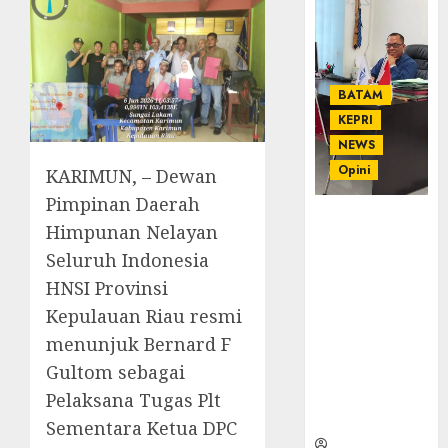
BATAM
KEPRI
NEWS
Opini
KARIMUN, – Dewan
Pimpinan Daerah
Ahmad Fakih
Himpunan Nelayan
Rambe, SH:
Seluruh Indonesia
Advokat
HNSI Provinsi
Senior
dengan
Kepulauan Riau resmi
Pengalaman
menunjuk Bernard F
dan
Gultom sebagai
Integritas di
Dunia
Pelaksana Tugas Plt
Hukum
Sementara Ketua DPC