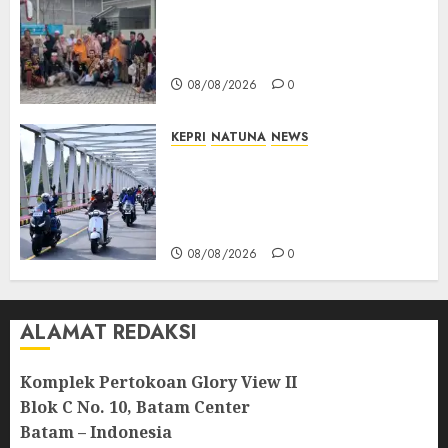
PT Arara Abadi-AAP Sinarmas
Distrik Merawang Berikan
Bantuan Operasi Gratis
08/08/2026
0
KEPRI
NATUNA
NEWS
Bendera Merah Putih
Berkibar di Jalanan Natuna,
TNI AU Gelorakan Semangat
Kemerdekaan
08/08/2026
0
ALAMAT REDAKSI
Komplek Pertokoan Glory View II
Blok C No. 10, Batam Center
Batam – Indonesia