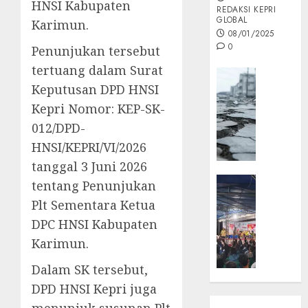
HNSI Kabupaten
REDAKSI KEPRI
GLOBAL
Karimun.
08/01/2025
0
Penunjukan tersebut
tertuang dalam Surat
Opini
Keputusan DPD HNSI
MISI
Kepri Nomor: KEP-SK-
MAS
:
012/DPD-
Mitigas
HNSI/KEPRI/VI/2026
Antisip
tanggal 3 Juni 2026
Megath
KEPRI
tentang Penunjukan
NATUNA
05/12/202
Plt Sementara Ketua
NEWS
DPC HNSI Kabupaten
0
Opini
Karimun.
Masyar
Sepem
Dalam SK tersebut,
Padati
DPD HNSI Kepri juga
Kampa
Pasan
menunjuk susunan Plt