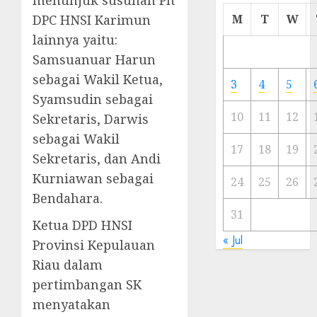
Cermi
DPC HNSI Karimun
M
T
W
Meski
lainnya yaitu:
Ada
Samsuanuar Harun
Artis
Ibu
sebagai Wakil Ketua,
3
4
5
Kota
Syamsudin sebagai
10
11
12
Sekretaris, Darwis
23/11/20
sebagai Wakil
0
17
18
19
Sekretaris, dan Andi
Kurniawan sebagai
24
25
26
Bendahara.
31
Ketua DPD HNSI
« Jul
Provinsi Kepulauan
Riau dalam
pertimbangan SK
menyatakan