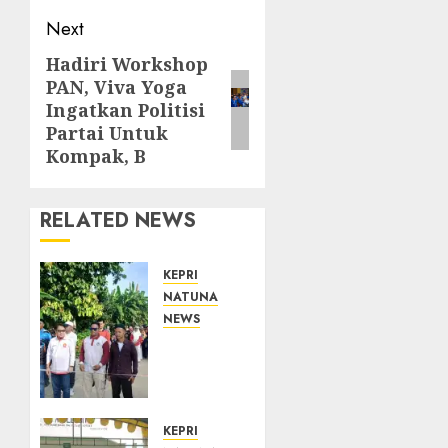
Next
Hadiri Workshop
Next
PAN, Viva Yoga
post:
Ingatkan Politisi
Partai Untuk
Kompak, B
RELATED NEWS
KEPRI
NATUNA
NEWS
Semarak
HUT
ke-19
Desa
Selading,
KEPRI