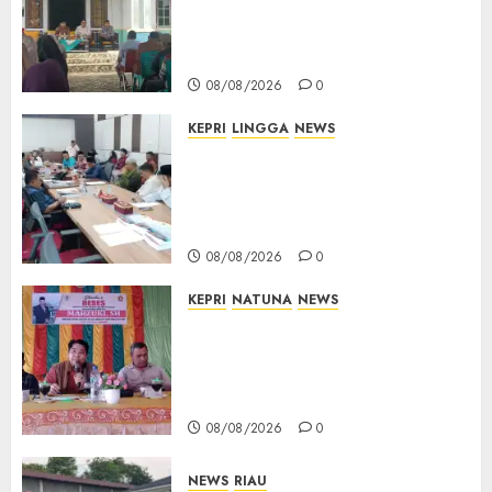
Terima Aspirasi Jalan
Cempaka Putih hingga Akses
Air Lengit–Selemam
08/08/2026
0
KEPRI
LINGGA
NEWS
Polemik Lahan PT CSA, Kades
Limbung Tegas: Tak Akan
Teken Surat Tanah Tanpa
Bukti Sah
08/08/2026
0
KEPRI
NATUNA
NEWS
Reses DPRD Kepri di Natuna
Buka Ruang Aspirasi, Warga
Optimistis Usulan
Pembangunan Diperjuangkan
08/08/2026
0
NEWS
RIAU