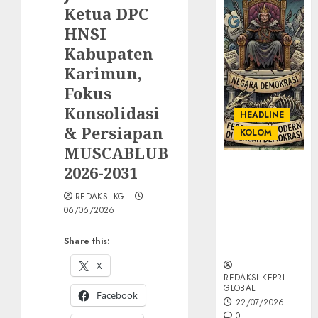
Ketua DPC
HNSI
Kabupaten
Karimun,
Fokus
Konsolidasi
HEADLINE
& Persiapan
KOLOM
MUSCABLUB
KOLOM |
2026-2031
Semantik
REDAKSI KG
Kekuasaan
06/06/2026
dalam Kosa
Kata yang
Share this:
Berlutut
X
REDAKSI KEPRI
GLOBAL
Facebook
22/07/2026
0