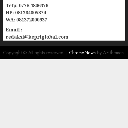
Telp: 0778 4806376
HP: 081364005874
WA: 081372000937
Email :
redaksi@kepriglobal.com
Copyright © All rights reserved.
|
ChromeNews
by AF themes.