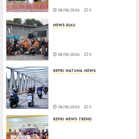
Pembangunan Diperjuangkan
08/08/2026
0
NEWS
RIAU
PT Arara Abadi-AAP Sinarmas
Distrik Merawang Berikan
Bantuan Operasi Gratis
08/08/2026
0
KEPRI
NATUNA
NEWS
Bendera Merah Putih
Berkibar di Jalanan Natuna,
TNI AU Gelorakan Semangat
Kemerdekaan
08/08/2026
0
KEPRI
NEWS
TREND
Ombudsman Kepri Tampung
Puluhan Keluhan Warga