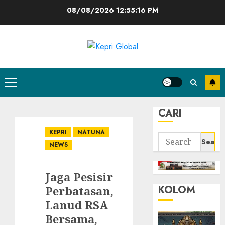
Skip
08/08/2026
12:55:17 PM
to
content
Primary
Menu
CARI
KEPRI
NATUNA
Search
NEWS
for:
Jaga Pesisir
KOLOM
Perbatasan,
Lanud RSA
Bersama,