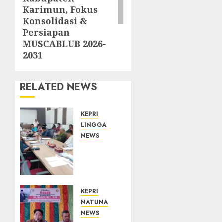
Karimun, Fokus
Konsolidasi &
Persiapan
MUSCABLUB 2026-
2031
RELATED NEWS
KEPRI
LINGGA
NEWS
Polemik
Lahan
PT
CSA,
Kades
KEPRI
Limbung
NATUNA
Tegas:
NEWS