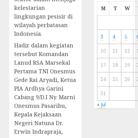
Cermi
kelestarian
M
T
W
Meski
lingkungan pesisir di
Ada
wilayah perbatasan
Artis
Indonesia.
Ibu
3
4
5
Kota
Hadir dalam kegiatan
10
11
12
tersebut Komandan
23/11/20
Lanud RSA Marsekal
0
17
18
19
Pertama TNI Onesmus
24
25
26
Gede Rai Aryadi, Ketua
PIA Ardhya Garini
31
Cabang 9/D.I Ny. Marni
« Jul
Onesmus Pasaribu,
Kepala Kejaksaan
Negeri Natuna Dr.
Erwin Indrapraja,