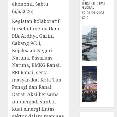
ekonomi, Sabtu
REDAKSI KEPRI
GLOBAL
(6/6/2026).
08/01/2025
0
Kegiatan kolaboratif
tersebut melibatkan
Opini
PIA Ardhya Garini
MISI
MAS
Cabang 9/D.I,
:
Kejaksaan Negeri
Mitigas
Natuna, Basarnas
Antisip
Megath
Natuna, BMKG Ranai,
KEPRI
RRI Ranai, serta
NATUNA
05/12/202
masyarakat Kota Tua
NEWS
0
Opini
Penagi dan Ranai
Masyar
Darat. Aksi bersama
Sepem
ini menjadi simbol
Padati
kuat sinergi lintas
Kampa
sektor dalam menjaga
Pasan