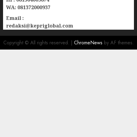
WA: 081372000937
Email :
redaksi@kepriglobal.com
Copyright © All rights reserved.
|
ChromeNews
by AF themes.