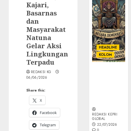
Kajari,
Basarnas
dan
Masyarakat
Natuna
Gelar Aksi
HEADLINE
Lingkungan
KOLOM
Terpadu
KOLOM |
REDAKSI KG
Semantik
06/06/2026
Kekuasaan
dalam Kosa
Share this:
Kata yang
X
Berlutut
Facebook
REDAKSI KEPRI
GLOBAL
22/07/2026
Telegram
0