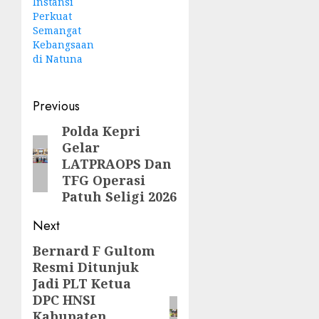
Instansi
Perkuat
Semangat
Kebangsaan
di Natuna
Post
Previous
navigation
Polda Kepri
Previous
Gelar
post:
LATPRAOPS Dan
TFG Operasi
Patuh Seligi 2026
Next
Bernard F Gultom
Next
Resmi Ditunjuk
post:
Jadi PLT Ketua
DPC HNSI
Kabupaten