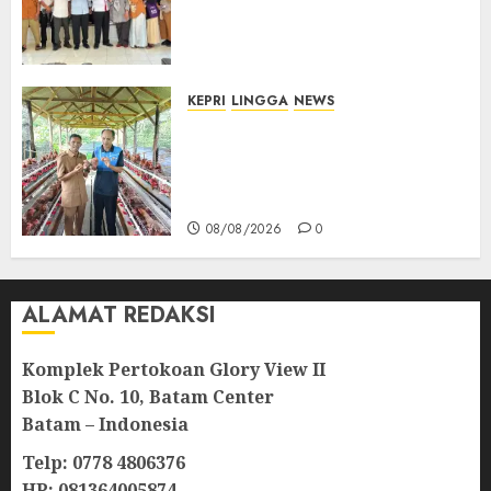
Bintan, Mulai dari Bantuan
Sosial, BBM Solar, Hingga
Lampu Jalan
08/08/2026
0
KEPRI
LINGGA
NEWS
Produksi Belum Mampu
Penuhi Pasar, BUMDes Desa
Keton Berharap Dukungan
Penambahan Ayam Petelur
08/08/2026
0
ALAMAT REDAKSI
Komplek Pertokoan Glory View II
Blok C No. 10, Batam Center
Batam – Indonesia
Telp: 0778 4806376
HP: 081364005874