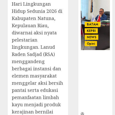
Hari Lingkungan
Hidup Sedunia 2026 di
Kabupaten Natuna,
BATAM
Kepulauan Riau,
KEPRI
diwarnai aksi nyata
NEWS
pelestarian
Opini
lingkungan. Lanud
Raden Sadjad (RSA)
Ahmad Fakih
menggandeng
Rambe, SH:
Advokat
berbagai instansi dan
Senior
elemen masyarakat
dengan
menggelar aksi bersih
Pengalaman
pantai serta edukasi
dan
Integritas di
pemanfaatan limbah
Dunia
kayu menjadi produk
Hukum
kerajinan bernilai