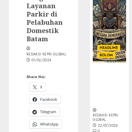
Layanan
Parkir di
Pelabuhan
Domestik
Batam
HEADLINE
REDAKSI KEPRI GLOBAL
KOLOM
01/02/2024
KOLOM |
Semantik
Share this:
Kekuasaan
X
dalam Kosa
Kata yang
Facebook
Berlutut
Telegram
REDAKSI KEPRI
GLOBAL
WhatsApp
22/07/2026
0