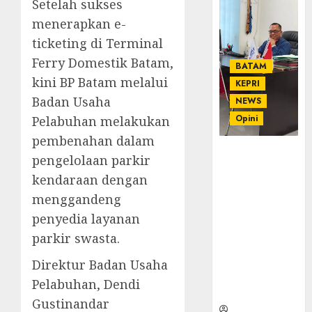
Setelah sukses
menerapkan e-
ticketing di Terminal
Ferry Domestik Batam,
BATAM
kini BP Batam melalui
KEPRI
Badan Usaha
NEWS
Opini
Pelabuhan melakukan
pembenahan dalam
Ahmad Fakih
pengelolaan parkir
Rambe, SH:
kendaraan dengan
Advokat
menggandeng
Senior
dengan
penyedia layanan
Pengalaman
parkir swasta.
dan
Integritas di
Direktur Badan Usaha
Dunia
Pelabuhan, Dendi
Hukum
Gustinandar