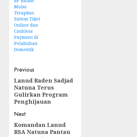
BP Batam
Mulai
Terapkan
Sistem Tiket
Online dan
Cashless
Payment di
Pelabuhan
Domestik
Post
Previous
navigation
Lanud Raden Sadjad
Previous
Natuna Terus
post:
Gulirkan Program
Penghijauan
Next
Komandan Lanud
Next
RSA Natuna Pantau
post: