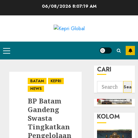
Skip
06/08/2026
8:07:20 AM
to
content
Primary
Menu
CARI
BATAM
KEPRI
Search
NEWS
for:
BP Batam
Gandeng
KOLOM
Swasta
Tingkatkan
Pengelolaan