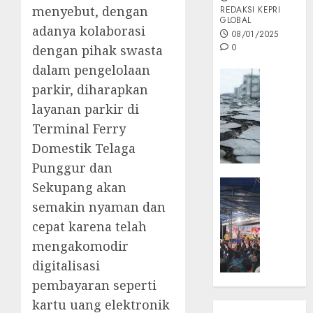
menyebut, dengan
REDAKSI KEPRI
GLOBAL
adanya kolaborasi
08/01/2025
0
dengan pihak swasta
dalam pengelolaan
Opini
parkir, diharapkan
MISI
layanan parkir di
MAS
:
Terminal Ferry
Mitigas
Domestik Telaga
Antisip
Punggur dan
Megath
KEPRI
Sekupang akan
NATUNA
05/12/202
semakin nyaman dan
NEWS
cepat karena telah
0
Opini
mengakomodir
Masyar
digitalisasi
Sepem
Padati
pembayaran seperti
Kampa
kartu uang elektronik
Pasan