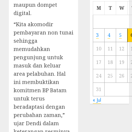
maupun dompet
Cermi
M
T
W
Meski
digital.
Ada
“Kita akomodir
Artis
Ibu
pembayaran non tunai
3
4
5
Kota
sehingga
memudahkan
10
11
12
23/11/20
pengunjung untuk
0
17
18
19
masuk dan keluar
area pelabuhan. Hal
24
25
26
ini membuktikan
31
komitmen BP Batam
untuk terus
« Jul
beradaptasi dengan
perubahan zaman,”
ujar Dendi dalam
keterangan resminya,