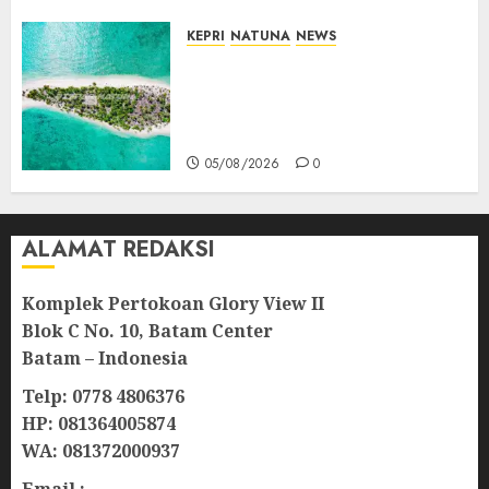
KEPRI
NATUNA
NEWS
Negara Hadir di Perbatasan,
Pembangunan Tanggul Pulau
Kepala Bawa Harapan Baru
bagi Warga
05/08/2026
0
ALAMAT REDAKSI
Komplek Pertokoan Glory View II
Blok C No. 10, Batam Center
Batam – Indonesia
Telp: 0778 4806376
HP: 081364005874
WA: 081372000937