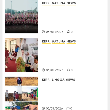
KEPRI
NATUNA
NEWS
16 Putra-Putri Terbaik Natuna
Digembleng Jelang Jambore
Nasional XII 2026, Wabup
Jarmin: Kalian Duta Daerah
06/08/2026
0
KEPRI
NATUNA
NEWS
Cen Sui Lan Buka MPLS
Sekolah Rakyat Natuna,
Tanamkan Semangat Raih
Masa Depan Gemilang
06/08/2026
0
KEPRI
LINGGA
NEWS
Ribuan Pekerja Lokal PT CSA
Kompak Siap Turun ke RDP,
Tegaskan Perusahaan Jadi
Sumber Penghidupan
05/08/2026
0