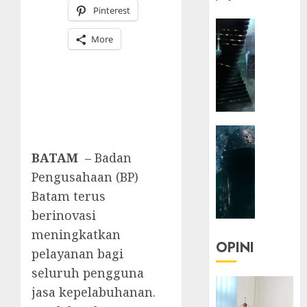
Pinterest
HEADLIN
More
KOLOM
NASIONA
TEKNOLO
KOLO
|
Parado
HEADLIN
Utopia
KOLOM
BATAM
– Badan
TEKNOLO
05/06/20
Pengusahaan (BP)
KOLO
0
Batam terus
|
Senjak
berinovasi
Human
meningkatkan
OPINI
pelayanan bagi
23/03/20
seluruh pengguna
0
jasa kepelabuhanan.