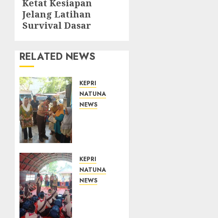
Ketat Kesiapan
Jelang Latihan
Survival Dasar
RELATED NEWS
KEPRI
NATUNA
NEWS
Dari
Ujung
Negeri,
Tower
Bersama
KEPRI
Group
NATUNA
Hadir
NEWS
Bawa
Bupati
Kepedulian
Natuna
Sosial,
Lepas