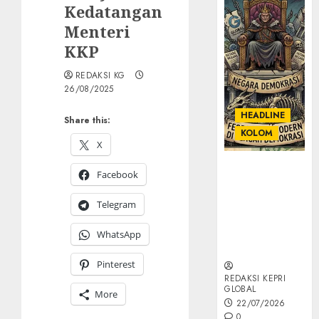
Kedatangan
Menteri
KKP
REDAKSI KG
26/08/2025
HEADLINE
Share this:
KOLOM
X
KOLOM |
Facebook
Semantik
Kekuasaan
Telegram
dalam Kosa
Kata yang
WhatsApp
Berlutut
Pinterest
REDAKSI KEPRI
GLOBAL
More
22/07/2026
0