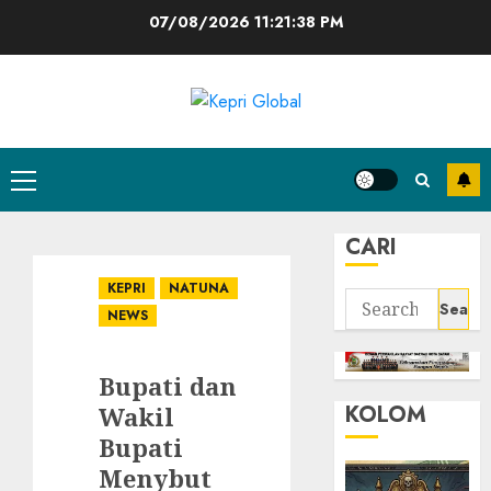
Skip
07/08/2026
11:21:38 PM
to
content
Primary
Menu
CARI
KEPRI
NATUNA
Search
NEWS
for:
Bupati dan
KOLOM
Wakil
Bupati
Menybut