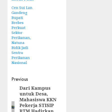
Cen Sui Lan
Gandeng
Bupati
Brebes
Perkuat
Sektor
Perikanan,
Natuna
Bidik Jadi
Sentra
Perikanan
Nasional
Post
Previous
navigation
Dari Kampus
Previous
untuk Desa,
post:
Mahasiswa KKN
Pekerja STISIP
BTM Hadirkan