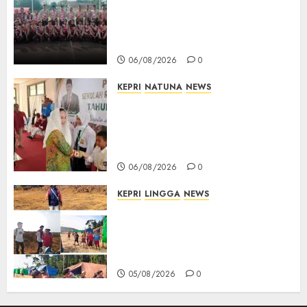
Digembleng Jelang Jambore
Nasional XII 2026, Wabup
Jarmin: Kalian Duta Daerah
06/08/2026
0
KEPRI
NATUNA
NEWS
Cen Sui Lan Buka MPLS
Sekolah Rakyat Natuna,
Tanamkan Semangat Raih
Masa Depan Gemilang
06/08/2026
0
KEPRI
LINGGA
NEWS
Ribuan Pekerja Lokal PT CSA
Kompak Siap Turun ke RDP,
Tegaskan Perusahaan Jadi
Sumber Penghidupan
05/08/2026
0