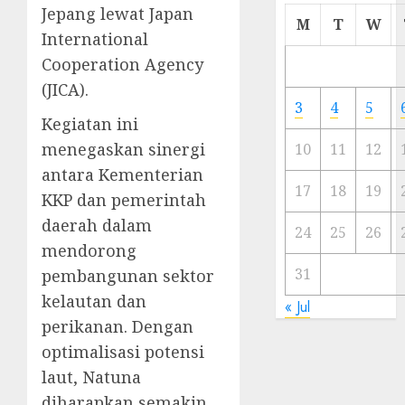
Jepang lewat Japan
Cermi
M
T
W
International
Meski
Ada
Cooperation Agency
Artis
(JICA).
Ibu
3
4
5
Kota
Kegiatan ini
menegaskan sinergi
10
11
12
23/11/20
antara Kementerian
0
17
18
19
KKP dan pemerintah
daerah dalam
24
25
26
mendorong
31
pembangunan sektor
kelautan dan
« Jul
perikanan. Dengan
optimalisasi potensi
laut, Natuna
diharapkan semakin