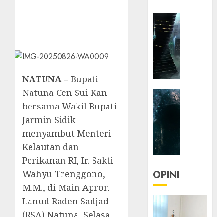
HEADLIN
KOLOM
NASIONA
TEKNOLO
KOLO
|
NATUNA –
Bupati
Parado
Natuna Cen Sui Kan
HEADLIN
Utopia
KOLOM
bersama Wakil Bupati
TEKNOLO
05/06/20
Jarmin Sidik
KOLO
menyambut Menteri
0
|
Kelautan dan
Senjak
Perikanan RI, Ir. Sakti
Human
Wahyu Trenggono,
OPINI
23/03/20
M.M., di Main Apron
0
Lanud Raden Sadjad
(RSA) Natuna, Selasa