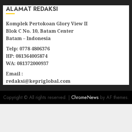
ALAMAT REDAKSI
Komplek Pertokoan Glory View II
Blok C No. 10, Batam Center
Batam – Indonesia
Telp: 0778 4806376
HP: 081364005874
WA: 081372000937
Email :
redaksi@kepriglobal.com
Copyright © All rights reserved.
|
ChromeNews
by AF themes.