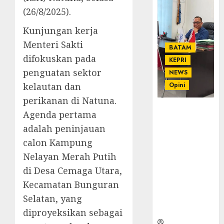
(26/8/2025).
Kunjungan kerja
Menteri Sakti
BATAM
difokuskan pada
KEPRI
penguatan sektor
NEWS
kelautan dan
Opini
perikanan di Natuna.
Ahmad Fakih
Agenda pertama
Rambe, SH:
adalah peninjauan
Advokat
calon Kampung
Senior
dengan
Nelayan Merah Putih
Pengalaman
di Desa Cemaga Utara,
dan
Kecamatan Bunguran
Integritas di
Selatan, yang
Dunia
Hukum
diproyeksikan sebagai