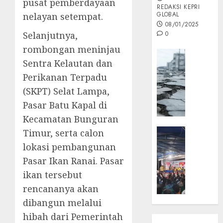
pusat pemberdayaan
REDAKSI KEPRI
GLOBAL
nelayan setempat.
08/01/2025
Selanjutnya,
0
rombongan meninjau
Opini
Sentra Kelautan dan
MISI
Perikanan Terpadu
MAS
:
(SKPT) Selat Lampa,
Mitigas
Pasar Batu Kapal di
Antisip
Kecamatan Bunguran
Megath
KEPRI
Timur, serta calon
NATUNA
05/12/202
lokasi pembangunan
NEWS
Pasar Ikan Ranai. Pasar
0
Opini
ikan tersebut
Masyar
rencananya akan
Sepem
Padati
dibangun melalui
Kampa
hibah dari Pemerintah
Pasan