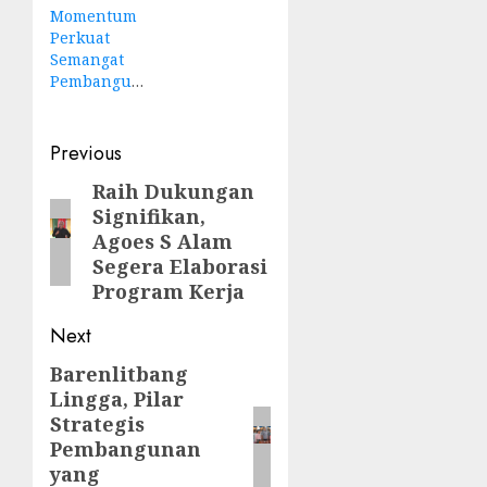
Momentum
Perkuat
Semangat
Pembangunan
Post
Previous
navigation
Raih Dukungan
Previous
Signifikan,
post:
Agoes S Alam
Segera Elaborasi
Program Kerja
Next
Barenlitbang
Next
Lingga, Pilar
post:
Strategis
Pembangunan
yang