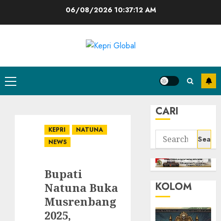
Skip
06/08/2026
10:37:12 AM
to
content
Primary
Menu
CARI
KEPRI
NATUNA
Search
NEWS
for:
Bupati
KOLOM
Natuna Buka
Musrenbang
2025,