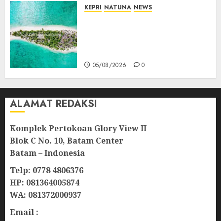
KEPRI
NATUNA
NEWS
Negara Hadir di Perbatasan,
Pembangunan Tanggul Pulau
Kepala Bawa Harapan Baru
bagi Warga
05/08/2026
0
ALAMAT REDAKSI
Komplek Pertokoan Glory View II
Blok C No. 10, Batam Center
Batam – Indonesia
Telp: 0778 4806376
HP: 081364005874
WA: 081372000937
Email :