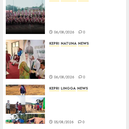
16 Putra-Putri Terbaik Natuna
Digembleng Jelang Jambore
Nasional XII 2026, Wabup
Jarmin: Kalian Duta Daerah
06/08/2026
0
KEPRI
NATUNA
NEWS
Cen Sui Lan Buka MPLS
Sekolah Rakyat Natuna,
Tanamkan Semangat Raih
Masa Depan Gemilang
06/08/2026
0
KEPRI
LINGGA
NEWS
Ribuan Pekerja Lokal PT CSA
Kompak Siap Turun ke RDP,
Tegaskan Perusahaan Jadi
Sumber Penghidupan
05/08/2026
0