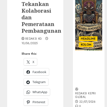
Tekankan
Kolaborasi
dan
Pemerataan
Pembangunan
REDAKSI KG
HEADLINE
10/06/2025
KOLOM
Share this:
KOLOM |
Semantik
X
Kekuasaan
Facebook
dalam Kosa
Kata yang
Telegram
Berlutut
WhatsApp
REDAKSI KEPRI
GLOBAL
22/07/2026
Pinterest
0