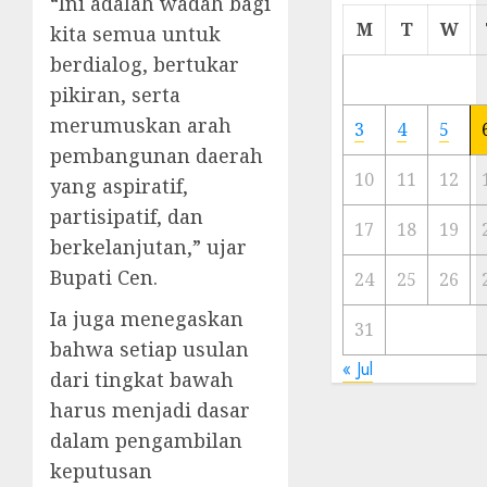
“Ini adalah wadah bagi
Cermi
M
T
W
kita semua untuk
Meski
berdialog, bertukar
Ada
pikiran, serta
Artis
Ibu
merumuskan arah
3
4
5
Kota
pembangunan daerah
10
11
12
yang aspiratif,
23/11/20
partisipatif, dan
0
17
18
19
berkelanjutan,” ujar
Bupati Cen.
24
25
26
Ia juga menegaskan
31
bahwa setiap usulan
« Jul
dari tingkat bawah
harus menjadi dasar
dalam pengambilan
keputusan