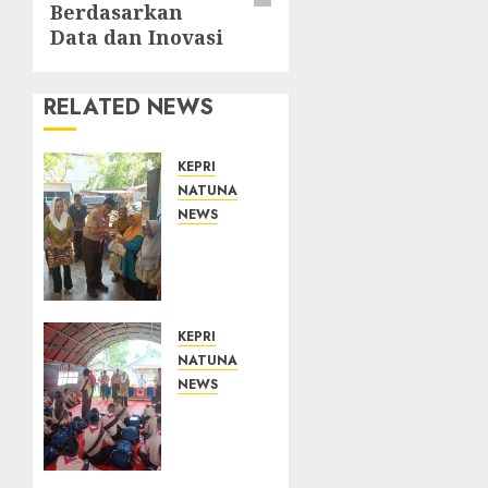
Berdasarkan
Data dan Inovasi
RELATED NEWS
KEPRI
NATUNA
NEWS
Dari
Ujung
Negeri,
Tower
Bersama
KEPRI
Group
NATUNA
Hadir
NEWS
Bawa
Bupati
Kepedulian
Natuna
Sosial,
Lepas
Bupati
Kontingen