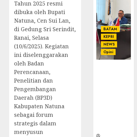
Tahun 2025 resmi
dibuka oleh Bupati
Natuna, Cen Sui Lan,
di Gedung Sri Serindit,
BATAM
Ranai, Selasa
KEPRI
NEWS
(10/6/2025). Kegiatan
Opini
ini diselenggarakan
oleh Badan
Ahmad Fakih
Perencanaan,
Rambe, SH:
Penelitian dan
Advokat
Senior
Pengembangan
dengan
Daerah (BP3D)
Pengalaman
Kabupaten Natuna
dan
sebagai forum
Integritas di
Dunia
strategis dalam
Hukum
menyusun