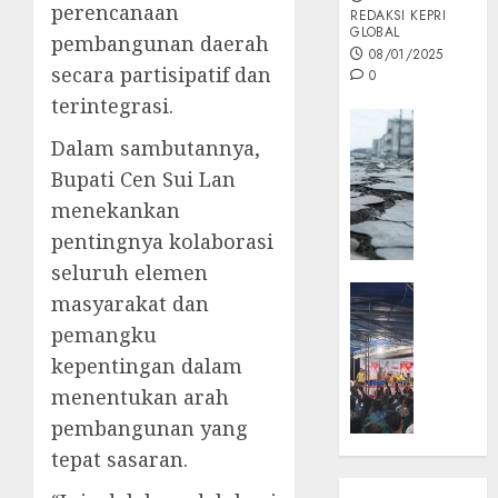
perencanaan
REDAKSI KEPRI
GLOBAL
pembangunan daerah
08/01/2025
secara partisipatif dan
0
terintegrasi.
Opini
Dalam sambutannya,
MISI
MAS
Bupati Cen Sui Lan
:
menekankan
Mitigas
pentingnya kolaborasi
Antisip
seluruh elemen
Megath
KEPRI
masyarakat dan
NATUNA
05/12/202
pemangku
NEWS
0
kepentingan dalam
Opini
menentukan arah
Masyar
Sepem
pembangunan yang
Padati
tepat sasaran.
Kampa
Pasan