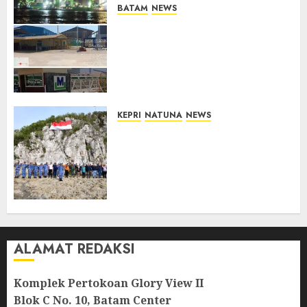
BATAM
NEWS
Nelayan Tradisional Batu
Merah Keluhkan Pembuangan
Lumpur ke Laut Hasil
Dredging di Perairan
McDermott
10/08/2026
0
KEPRI
NATUNA
NEWS
Kibarkan Merah Putih di
Pulau Sahi, TNI AU dan
Masyarakat Natuna Kobarkan
Semangat Kemerdekaan di
Wilayah Perbatasan
10/08/2026
0
ALAMAT REDAKSI
Komplek Pertokoan Glory View II
Blok C No. 10, Batam Center