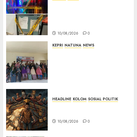
0
Bareskrim Polri Gerebek HH
Club Planet Batam, 53 Orang
Diamankan dan Brankas
Diduga Isi Ekstasi Disita
10/08/2026
0
KEPRI
NATUNA
NEWS
Reses di Ranai Darat, Marzuki
Serap Aspirasi Warga dan
Dorong Pembangunan
Berbasis Kebutuhan
Masyarakat
10/08/2026
0
HEADLINE
KOLOM
SOSIAL POLITIK
KOLOM | Anatomi Pemerasan
Bernama Pajak
10/08/2026
0