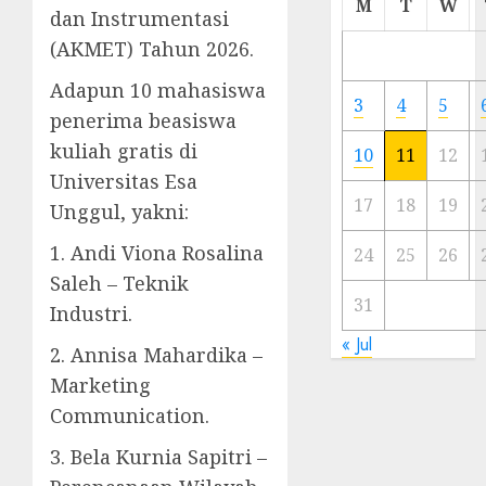
M
T
W
dan Instrumentasi
Meski
Ada
(AKMET) Tahun 2026.
Artis
Adapun 10 mahasiswa
Ibu
3
4
5
Kota
penerima beasiswa
kuliah gratis di
10
11
12
23/11/20
Universitas Esa
0
17
18
19
Unggul, yakni:
1. Andi Viona Rosalina
24
25
26
Saleh – Teknik
31
Industri.
« Jul
2. Annisa Mahardika –
Marketing
Communication.
3. Bela Kurnia Sapitri –