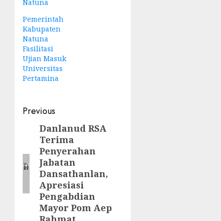
Natuna
Pemerintah
Kabupaten
Natuna
Fasilitasi
Ujian Masuk
Universitas
Pertamina
Post
Previous
navigation
Danlanud RSA
Previous
Terima
post:
Penyerahan
Jabatan
Dansathanlan,
Apresiasi
Pengabdian
Mayor Pom Aep
Rahmat