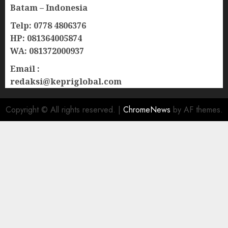
Batam – Indonesia
Telp: 0778 4806376
HP: 081364005874
WA: 081372000937
Email :
redaksi@kepriglobal.com
Copyright © All rights reserved.
|
ChromeNews
by AF themes.