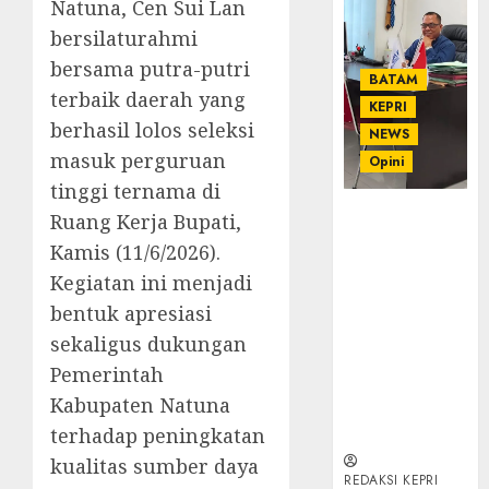
Natuna, Cen Sui Lan
bersilaturahmi
bersama putra-putri
BATAM
terbaik daerah yang
KEPRI
berhasil lolos seleksi
NEWS
masuk perguruan
Opini
tinggi ternama di
Ahmad Fakih
Ruang Kerja Bupati,
Rambe, SH:
Kamis (11/6/2026).
Advokat
Kegiatan ini menjadi
Senior
bentuk apresiasi
dengan
Pengalaman
sekaligus dukungan
dan
Pemerintah
Integritas di
Kabupaten Natuna
Dunia
Hukum
terhadap peningkatan
kualitas sumber daya
REDAKSI KEPRI