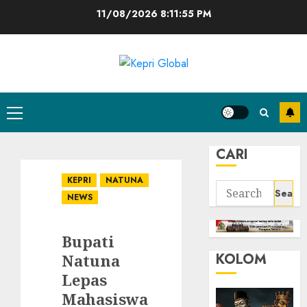
Skip
11/08/2026
8:11:56 PM
to
content
Primary
Menu
CARI
KEPRI
NATUNA
Search
NEWS
for:
Bupati
KOLOM
Natuna
Lepas
Mahasiswa