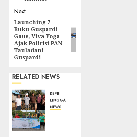
Next
Launching 7
Next
Buku Guspardi
post:
Gaus, Viva Yoga
Ajak Politisi PAN
Tauladani
Guspardi
RELATED NEWS
KEPRI
LINGGA
NEWS
PT CSA
Perkuat
Komitmen
CSR,