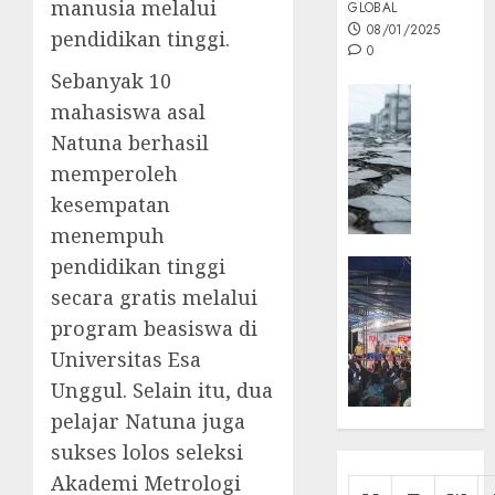
manusia melalui
GLOBAL
08/01/2025
pendidikan tinggi.
0
Sebanyak 10
Opini
mahasiswa asal
MISI
Natuna berhasil
MAS
memperoleh
:
Mitigas
kesempatan
Antisip
menempuh
Megath
pendidikan tinggi
KEPRI
NATUNA
secara gratis melalui
05/12/202
NEWS
program beasiswa di
0
Opini
Universitas Esa
Masyar
Unggul. Selain itu, dua
Sepem
pelajar Natuna juga
Padati
Kampa
sukses lolos seleksi
Pasan
Akademi Metrologi
Cermi