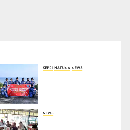
KEPRI
NATUNA
NEWS
Merah Putih Raksasa
Berkibar di Perbatasan, TNI
AU dan Lintas Instansi
Perkuat Semangat
Kebangsaan di Natuna
07/08/2026
0
NEWS
Bangun Komunikasi Tanpa
Sekat, Bupati dan Wakil