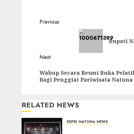
Post
Previous
navigation
Previous
Bupati N
post:
Next
Next
Wabup Secara Resmi Buka Pelati
post:
Bagi Penggiat Pariwisata Natuna
RELATED NEWS
KEPRI
NATUNA
NEWS
Kejari Natuna dan KPU