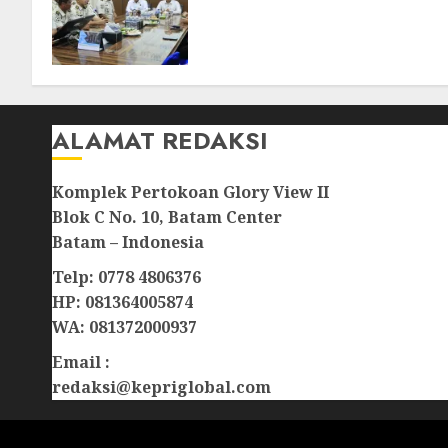
Kumham Imipas Kunjungi
Lapas Batam, Bahas
Overstaying dan KUHP Baru
07/08/2026
0
ALAMAT REDAKSI
Komplek Pertokoan Glory View II
Blok C No. 10, Batam Center
Batam – Indonesia
Telp: 0778 4806376
HP: 081364005874
WA: 081372000937
Email :
redaksi@kepriglobal.com