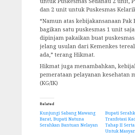
untuk Puskesmas Sedanau 2 unit, 
dan 2 unit untuk Puskesmas Kelarik
“Namun atas kebijakansanaan Pak B
bagikan satu puskesmas 1 unit saja
dipinjam pakaikan buat puskesmas 
jelang usulan dari Kemenkes terea
ada,” terang Hikmat.
Hikmat juga menambahkan, kebijak
pemerataan pelayanan kesehatan m
(KG/IK)
Related
Kunjungi Sabang Mawang
Bupati Serah
Barat, Bupati Natuna
Tranfotasi Ka
Serahkan Bantuan Nelayan
Tahap II Serta
Untuk Masyar