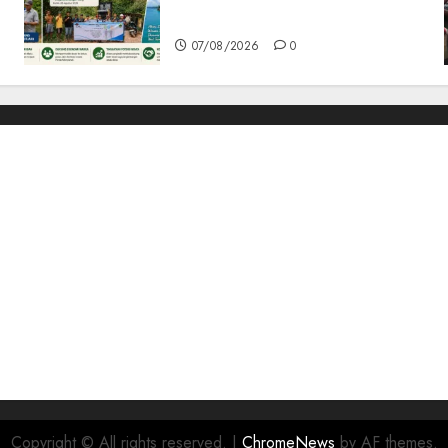
Pantai Mempanak Kini Mulus
07/08/2026
0
Copyright © All rights reserved.
|
ChromeNews
by AF themes.