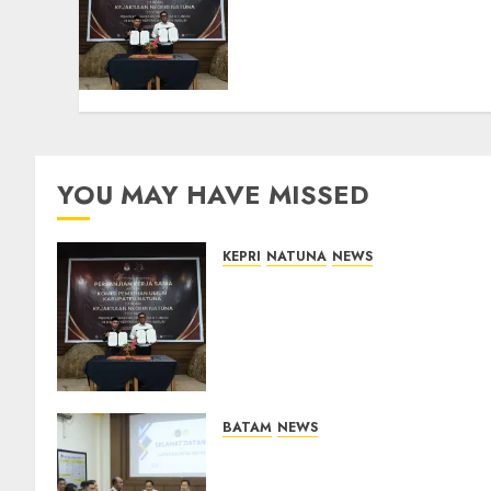
Teken Kerja Sama Lima
Tahun, Perkuat
Pendampingan Hukum
Penyelenggaraan Pemilu
07/08/2026
0
YOU MAY HAVE MISSED
KEPRI
NATUNA
NEWS
Kejari Natuna dan KPU Teke
Kerja Sama Lima Tahun,
Perkuat Pendampingan
Hukum Penyelenggaraan
Pemilu
07/08/2026
0
BATAM
NEWS
Deputi Imigrasi dan
Pemasyarakatan Kemenko