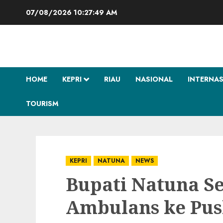
Skip
07/08/2026
10:27:50 AM
to
content
HOME
KEPRI
RIAU
NASIONAL
INTERNA
TOURISM
KEPRI
NATUNA
NEWS
Bupati Natuna S
Ambulans ke Pu