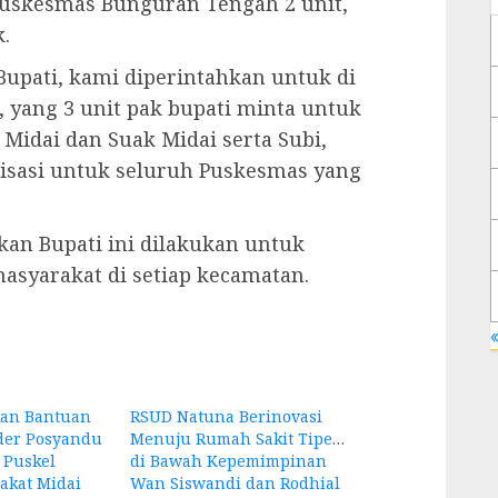
Puskesmas Bunguran Tengah 2 unit,
.
upati, kami diperintahkan untuk di
, yang 3 unit pak bupati minta untuk
Midai dan Suak Midai serta Subi,
lisasi untuk seluruh Puskesmas yang
an Bupati ini dilakukan untuk
asyarakat di setiap kecamatan.
«
kan Bantuan
RSUD Natuna Berinovasi
der Posyandu
Menuju Rumah Sakit Tipe B
 Puskel
di Bawah Kepemimpinan
akat Midai
Wan Siswandi dan Rodhial