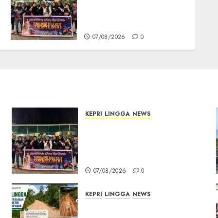
Sari Buka Turnamen Voli
Senempek Open I, Dorong
Lahirnya Atlet Berprestasi
07/08/2026
0
KEPRI
LINGGA
NEWS
n
Ketua DPRD Lingga Maya
Sari Buka Turnamen Voli
Senempek Open I, Dorong
Lahirnya Atlet Berprestasi
07/08/2026
0
KEPRI
LINGGA
NEWS
CSR PT CSA Berbuah
Manfaat, Jalan Rusak Menuju