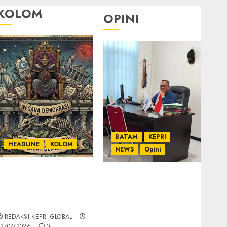
KOLOM
OPINI
BATAM
KEPRI
HEADLINE
KOLOM
NEWS
Opini
KOLOM | Semantik
Ahmad Fakih Rambe,
Kekuasaan dalam
SH: Advokat Senior
Kosa Kata yang
dengan Pengalaman
Berlutut
dan Integritas di
REDAKSI KEPRI GLOBAL
Dunia Hukum
2/07/2026
0