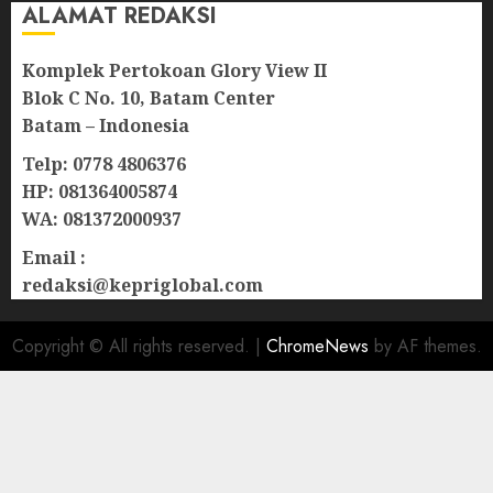
ALAMAT REDAKSI
Komplek Pertokoan Glory View II
Blok C No. 10, Batam Center
Batam – Indonesia
Telp: 0778 4806376
HP: 081364005874
WA: 081372000937
Email :
redaksi@kepriglobal.com
Copyright © All rights reserved.
|
ChromeNews
by AF themes.