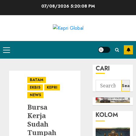
Skip
07/08/2026
5:20:09 PM
to
content
Primary
Menu
CARI
BATAM
Search
EKBIS
KEPRI
for:
NEWS
Bursa
KOLOM
Kerja
Sudah
Tumpah