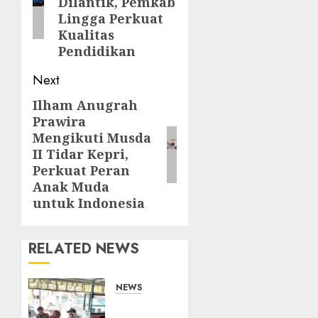
Dilantik, Pemkab
Lingga Perkuat
Kualitas
Pendidikan
Next
Ilham Anugrah
Next
Prawira
post:
Mengikuti Musda
II Tidar Kepri,
Perkuat Peran
Anak Muda
untuk Indonesia
RELATED NEWS
NEWS
Bangun