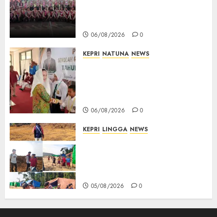
Digembleng Jelang Jambore
Nasional XII 2026, Wabup
Jarmin: Kalian Duta Daerah
06/08/2026
0
KEPRI
NATUNA
NEWS
Cen Sui Lan Buka MPLS
Sekolah Rakyat Natuna,
Tanamkan Semangat Raih
Masa Depan Gemilang
06/08/2026
0
KEPRI
LINGGA
NEWS
Ribuan Pekerja Lokal PT CSA
Kompak Siap Turun ke RDP,
Tegaskan Perusahaan Jadi
Sumber Penghidupan
05/08/2026
0