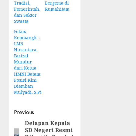
Tradisi,
Bergema di
Pemerintah,
Rumahitam
dan Sektor
Swasta
Fokus
Kembangkan
LMB
Nusantara,
Farizal
Mundur
dari Ketua
HMNI Batam:
Posisi Kini
Diemban
Mulyadi, S.Pi
Post
Previous
navigation
Delapan Kepala
Previous
SD Negeri Resmi
post: