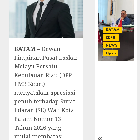
BATAM
KEPRI
NEWS
BATAM
–
Dewan
Opini
Pimpinan Pusat Laskar
Melayu Bersatu
Ahmad Fakih
Kepulauan Riau (DPP
Rambe, SH:
Advokat
LMB Kepri)
Senior
menyatakan apresiasi
dengan
penuh terhadap Surat
Pengalaman
Edaran (SE) Wali Kota
dan
Integritas di
Batam Nomor 13
Dunia
Tahun 2026 yang
Hukum
mulai membatasi