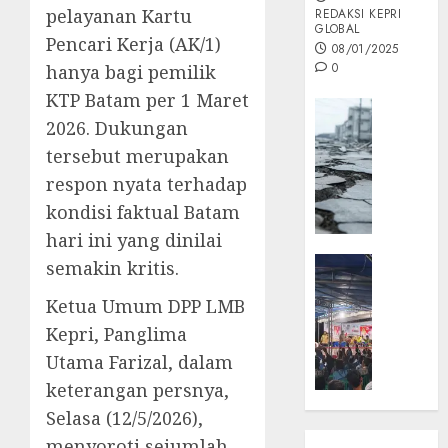
pelayanan Kartu
REDAKSI KEPRI
GLOBAL
Pencari Kerja (AK/1)
08/01/2025
0
hanya bagi pemilik
KTP Batam per 1 Maret
Opini
2026. Dukungan
MISI
tersebut merupakan
MAS
:
respon nyata terhadap
Mitigas
kondisi faktual Batam
Antisip
hari ini yang dinilai
Megath
KEPRI
semakin kritis.
NATUNA
05/12/202
Ketua Umum DPP LMB
NEWS
0
Opini
Kepri, Panglima
Masyar
Utama Farizal, dalam
Sepem
keterangan persnya,
Padati
Selasa (12/5/2026),
Kampa
menyoroti sejumlah
Pasan