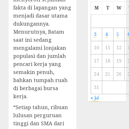
Cermi
fakta di lapangan yang
M
T
W
Meski
menjadi dasar utama
Ada
dukungannya.
Artis
Ibu
Menurutnya, Batam
3
4
5
Kota
saat ini sedang
mengalami lonjakan
10
11
12
23/11/20
populasi dan jumlah
0
17
18
19
pencari kerja yang
semakin penuh,
24
25
26
bahkan tumpah ruah
31
di berbagai bursa
kerja.
« Jul
“Setiap tahun, ribuan
lulusan perguruan
tinggi dan SMA dari