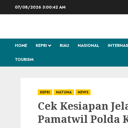
Skip
07/08/2026
3:00:43 AM
to
content
HOME
KEPRI
RIAU
NASIONAL
INTERNA
TOURISM
KEPRI
NATUNA
NEWS
Cek Kesiapan Jel
Pamatwil Polda K