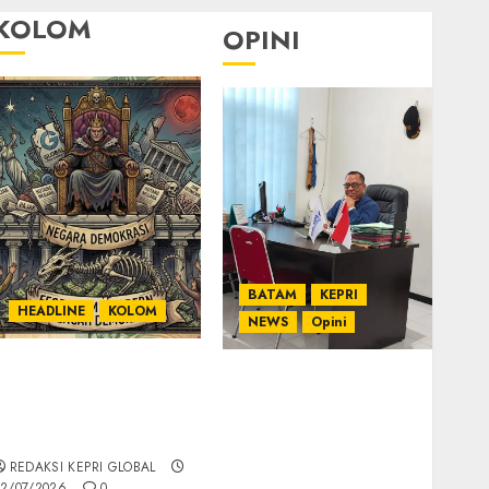
KOLOM
OPINI
BATAM
KEPRI
HEADLINE
KOLOM
NEWS
Opini
KOLOM | Semantik
Ahmad Fakih Rambe,
Kekuasaan dalam
SH: Advokat Senior
Kosa Kata yang
dengan Pengalaman
Berlutut
dan Integritas di
REDAKSI KEPRI GLOBAL
Dunia Hukum
2/07/2026
0