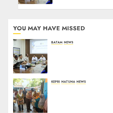
Overstaying dan KUHP
Baru
07/08/2026
0
YOU MAY HAVE MISSED
BATAM
NEWS
Deputi Imigrasi dan
Pemasyarakatan Kemenko
Kumham Imipas Kunjungi
Lapas Batam, Bahas
Overstaying dan KUHP Baru
07/08/2026
0
KEPRI
NATUNA
NEWS
Dari Ujung Negeri, Tower
Bersama Group Hadir Bawa
Kepedulian Sosial, Bupati
Cen Sui Lan Dorong CSR
Berkelanjutan di Natuna