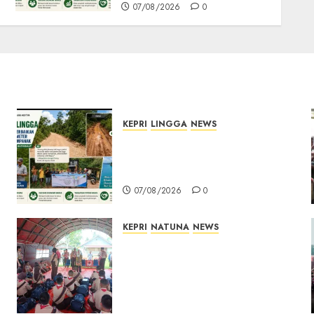
07/08/2026
0
KEPRI
LINGGA
NEWS
CSR PT CSA Berbuah
Manfaat, Jalan Rusak Menuju
Pantai Mempanak Kini Mulus
07/08/2026
0
KEPRI
NATUNA
NEWS
Bupati Natuna Lepas
Kontingen Jamnas XII, Titip
Pesan Jaga Nama Baik
Daerah dan Utamakan
Pendidikan