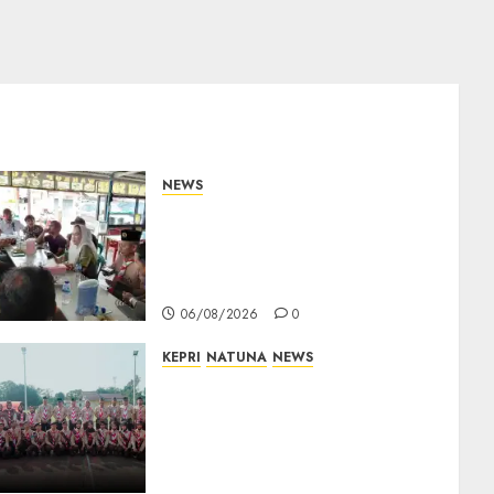
NEWS
Bangun Komunikasi Tanpa
Sekat, Bupati dan Wakil
Bupati Natuna Ngopi
Bersama Wartawan
06/08/2026
0
KEPRI
NATUNA
NEWS
16 Putra-Putri Terbaik
Natuna Digembleng Jelang
Jambore Nasional XII 2026,
Wabup Jarmin: Kalian Duta
Daerah