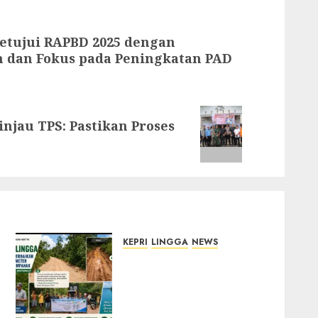
etujui RAPBD 2025 dengan
un dan Fokus pada Peningkatan PAD
njau TPS: Pastikan Proses
KEPRI
LINGGA
NEWS
CSR PT CSA Berbuah
Manfaat, Jalan Rusak
Menuju Pantai Mempanak
Kini Mulus