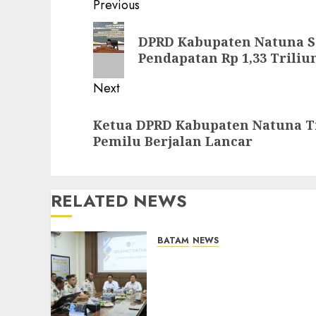
Post
Previous
navigation
Previous
DPRD Kabupaten Natuna S
post:
Pendapatan Rp 1,33 Trili
Next
Next
Ketua DPRD Kabupaten Natuna Ti
post:
Pemilu Berjalan Lancar
RELATED NEWS
BATAM
NEWS
Deputi Imigrasi dan
Pemasyarakatan Kemenko
Kumham Imipas Kunjungi
Lapas Batam, Bahas