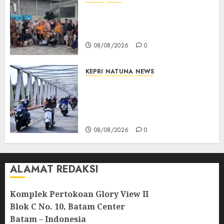
PT Arara Abadi-AAP Sinarmas
Distrik Merawang Berikan
Bantuan Operasi Gratis
08/08/2026
0
KEPRI
NATUNA
NEWS
Bendera Merah Putih
Berkibar di Jalanan Natuna,
TNI AU Gelorakan Semangat
Kemerdekaan
08/08/2026
0
ALAMAT REDAKSI
Komplek Pertokoan Glory View II
Blok C No. 10, Batam Center
Batam – Indonesia