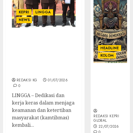
KEPRI
LINGGA
NEWS
Kerja Keras Berbuah
Prestasi, Unit Reskrim
HEADLINE
Polsek Daik Lingga
KOLOM
Diganjar Penghargaan
pada HUT Bhayangkara
KOLOM |
ke-80
Semantik
REDAKSI KG
01/07/2026
Kekuasaan
0
dalam Kosa
LINGGA – Dedikasi dan
Kata yang
kerja keras dalam menjaga
Berlutut
keamanan dan ketertiban
REDAKSI KEPRI
masyarakat (kamtibmas)
GLOBAL
kembali...
22/07/2026
0