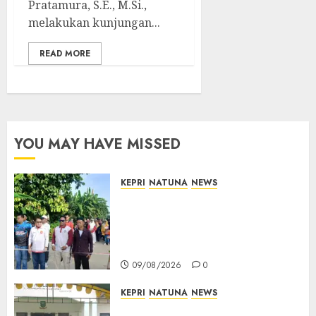
Pratamura, S.E., M.Si.,
melakukan kunjungan...
READ MORE
YOU MAY HAVE MISSED
KEPRI
NATUNA
NEWS
Semarak HUT ke-19 Desa
Selading, Marzuki Ajak
Warga Rawat Kebersamaan
dan Kepedulian
09/08/2026
0
KEPRI
NATUNA
NEWS
Reses di Natuna, DPRD Kepri