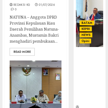
REDAKSI KG
01/07/2026
0
NATUNA – Anggota DPRD
Provinsi Kepulauan Riau
BATAM
Daerah Pemilihan Natuna-
KEPRI
Anambas, Mustamin Bakri
NEWS
menghadiri pembukaan...
Opini
READ MORE
Ahmad Fakih
Rambe, SH:
Advokat
Senior
dengan
Pengalaman
dan
Integritas di
Dunia
Hukum