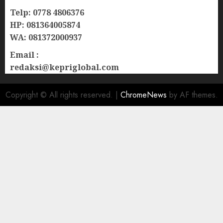
Telp: 0778 4806376
HP: 081364005874
WA: 081372000937
Email :
redaksi@kepriglobal.com
Copyright © All rights reserved.
|
ChromeNews
by AF themes.