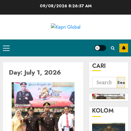
Skip
09/08/2026
8:26:58 AM
to
content
Primary
Menu
CARI
Day:
July 1, 2026
Search
for:
KOLOM