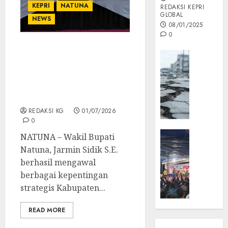
KEPRI
NATUNA
REDAKSI KEPRI
GLOBAL
NEWS
08/01/2025
0
Wabup Jarmin Sidik
Opini
Kawal Sinkronisasi
MISI
RTRW Kepri, Seluruh
MAS
Usulan Strategis Natuna
:
Disetujui
Mitigas
REDAKSI KG
01/07/2026
Antisip
0
Megath
KEPRI
NATUNA – Wakil Bupati
NATUNA
05/12/202
Natuna, Jarmin Sidik S.E.
NEWS
berhasil mengawal
0
Opini
berbagai kepentingan
Masyar
strategis Kabupaten...
Sepem
Padati
READ MORE
Kampa
Pasan