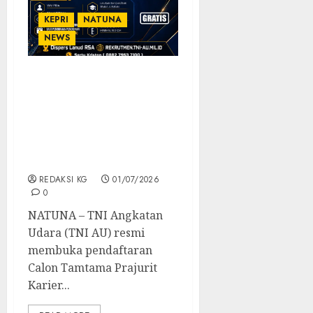
KEPRI
NATUNA
NEWS
Pendaftaran Tamtama
PK TNI AU Gelombang
II/A-93 Tahun 2026
Dibuka, Kesempatan
Putra Terbaik Bangsa
Mengabdi
REDAKSI KG
01/07/2026
0
NATUNA – TNI Angkatan
Udara (TNI AU) resmi
membuka pendaftaran
Calon Tamtama Prajurit
Karier...