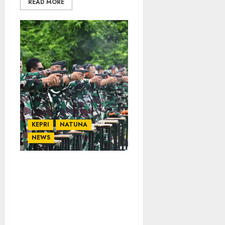
READ MORE
KEPRI
NATUNA
NEWS
Personel Lanud Raden
Sadjad Asah Kemampuan
Menembak Pistol,
Tingkatkan
Profesionalisme Prajurit