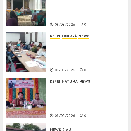
Terima Aspirasi Jalan
Cempaka Putih hingga Akses
Air Lengit–Selemam
08/08/2026
0
KEPRI
LINGGA
NEWS
Polemik Lahan PT CSA, Kades
Limbung Tegas: Tak Akan
Teken Surat Tanah Tanpa
Bukti Sah
08/08/2026
0
KEPRI
NATUNA
NEWS
Reses DPRD Kepri di Natuna
Buka Ruang Aspirasi, Warga
Optimistis Usulan
Pembangunan Diperjuangkan
08/08/2026
0
NEWS
RIAU