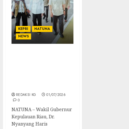
KEPRI
NATUNA
NEWS
Wakil Gubernur Kepri
Kunjungi Natuna,
Disambut Bupati Cen Sui
Lan untuk Perkuat
Sinergi Pembangunan
Daerah Perbatasan
REDAKSI KG
01/07/2026
0
NATUNA – Wakil Gubernur
Kepulauan Riau, Dr.
Nyanyang Haris