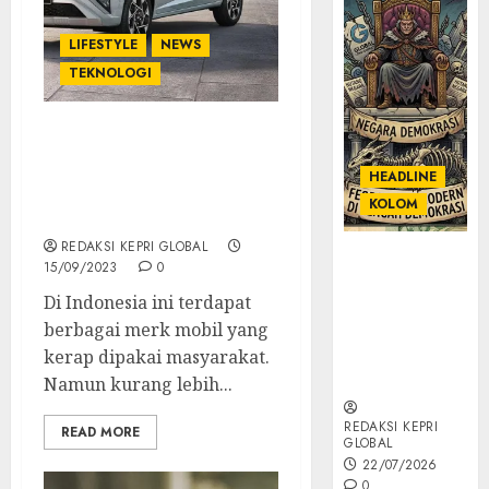
LIFESTYLE
NEWS
TEKNOLOGI
Mengapa Kualitas Mobil
Hyundai Terbaik di
HEADLINE
Kelasnya? Ini
KOLOM
Penjelasannya
REDAKSI KEPRI GLOBAL
KOLOM |
15/09/2023
0
Semantik
Di Indonesia ini terdapat
Kekuasaan
berbagai merk mobil yang
dalam Kosa
Kata yang
kerap dipakai masyarakat.
Berlutut
Namun kurang lebih...
REDAKSI KEPRI
READ MORE
GLOBAL
22/07/2026
0