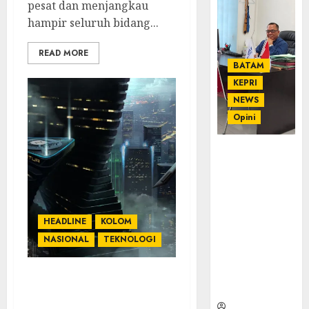
pesat dan menjangkau
hampir seluruh bidang...
READ MORE
BATAM
KEPRI
NEWS
Opini
Ahmad Fakih
Rambe, SH:
Advokat
Senior
dengan
HEADLINE
KOLOM
Pengalaman
NASIONAL
TEKNOLOGI
dan
Integritas di
Dunia
KOLOM | Paradoks
Hukum
Utopia