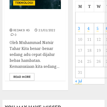
TEKNOLOGI
Cermi
M
T
W
Meski
Ada
KOLOM | Senjakala
Artis
Humanisme
Ibu
3
4
5
REDAKSI KG
23/03/2022
Kota
0
10
11
12
23/11/20
Oleh Muhammad Natsir
Tahar Kita benar-benar
0
17
18
19
sedang adu cepat dijalur
bebas hambatan.
24
25
26
Kemanusiaan kita sedang...
31
READ MORE
« Jul