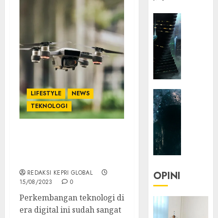
HEADLIN
KOLOM
NASIONA
TEKNOLO
KOLO
|
Parado
HEADLIN
LIFESTYLE
NEWS
Utopia
KOLOM
TEKNOLOGI
TEKNOLO
05/06/20
KOLO
0
5 Manfaat Teknologi
|
Drone untuk Bidang
Senjak
Pertanian
Human
REDAKSI KEPRI GLOBAL
OPINI
15/08/2023
0
23/03/20
Perkembangan teknologi di
0
era digital ini sudah sangat