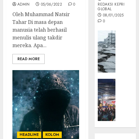
ADMIN
05/06/2022
0
REDAKSI KEPRI
GLOBAL
Oleh Muhammad Natsir
08/01/2025
0
Tahar Di masa depan
manusia telah berhasil
Opini
menulis ulang takdir
MISI
mereka. Apa...
MAS
:
READ MORE
Mitigas
Antisip
Megath
KEPRI
NATUNA
05/12/202
NEWS
0
Opini
Masyar
Sepem
Padati
Kampa
HEADLINE
KOLOM
Pasan