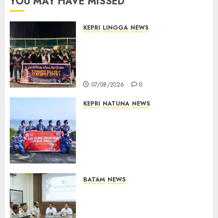
YOU MAY HAVE MISSED
KEPRI
LINGGA
NEWS
Ketua DPRD Lingga Maya Sari
Buka Turnamen Voli
Senempek Open I, Dorong
Lahirnya Atlet Berprestasi
07/08/2026
0
KEPRI
NATUNA
NEWS
Merah Putih Raksasa Berkibar
di Perbatasan, TNI AU dan
Lintas Instansi Perkuat
Semangat Kebangsaan di
Natuna
07/08/2026
0
BATAM
NEWS
Deputi Imigrasi dan
Pemasyarakatan Kemenko
Kumham Imipas Kunjungi