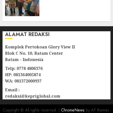
Kepedulian Sosial, Bupati Cen
Sui Lan Dorong CSR
Berkelanjutan di Natuna
06/08/2026
0
ALAMAT REDAKSI
Komplek Pertokoan Glory View II
Blok C No. 10, Batam Center
Batam – Indonesia
Telp: 0778 4806376
HP: 081364005874
WA: 081372000937
Email :
redaksi@kepriglobal.com
Copyright © All rights reserved.
|
ChromeNews
by AF themes.