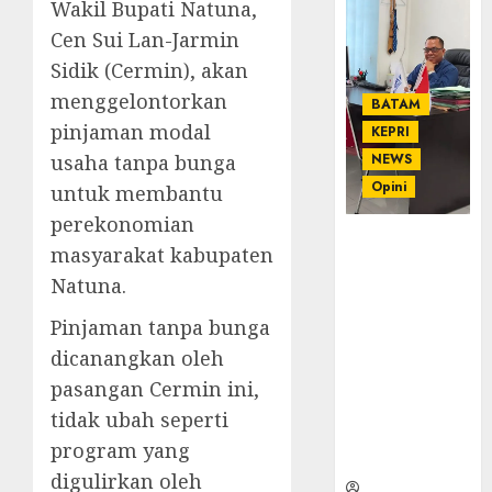
Wakil Bupati Natuna,
Cen Sui Lan-Jarmin
Sidik (Cermin), akan
menggelontorkan
BATAM
pinjaman modal
KEPRI
usaha tanpa bunga
NEWS
Opini
untuk membantu
perekonomian
Ahmad Fakih
masyarakat kabupaten
Rambe, SH:
Natuna.
Advokat
Senior
Pinjaman tanpa bunga
dengan
dicanangkan oleh
Pengalaman
pasangan Cermin ini,
dan
Integritas di
tidak ubah seperti
Dunia
program yang
Hukum
digulirkan oleh