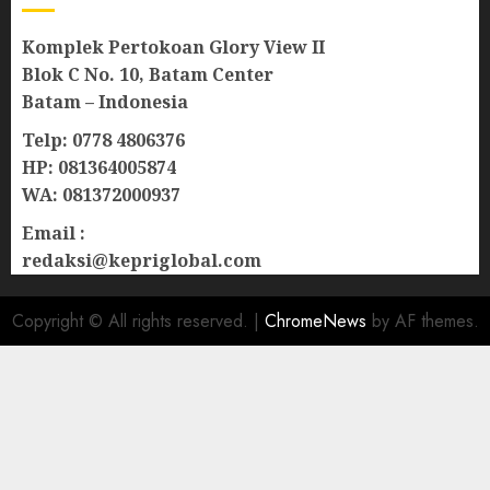
Komplek Pertokoan Glory View II
Blok C No. 10, Batam Center
Batam – Indonesia
Telp: 0778 4806376
HP: 081364005874
WA: 081372000937
Email :
redaksi@kepriglobal.com
Copyright © All rights reserved.
|
ChromeNews
by AF themes.