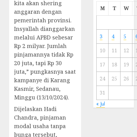
kita akan shering
Cermi
M
T
W
anggaran dengan
Meski
Ada
pemerintah provinsi.
Artis
Insyallah dianggarkan
Ibu
3
4
5
melalui APBD sebesar
Kota
Rp 2 milyar. Jumlah
10
11
12
pinjamannya tidak Rp
23/11/20
20 juta, tapi Rp 30
0
17
18
19
juta,” pungkasnya saat
24
25
26
kampanye di Karang
Kasmir, Sedanau,
31
Minggu (13/10/2024).
« Jul
Dijelaskan Hadi
Chandra, pinjaman
modal usaha tanpa
bunga tersebut,