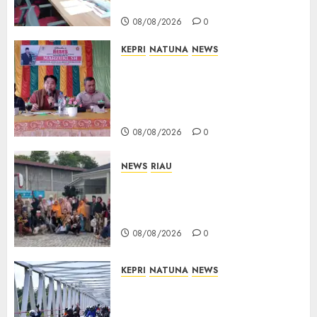
Bukti Sah
08/08/2026
08/08/2026
0
0
KEPRI
NATUNA
NEWS
Reses DPRD Kepri di Natuna
Buka Ruang Aspirasi, Warga
Optimistis Usulan
Pembangunan Diperjuangkan
08/08/2026
0
NEWS
RIAU
PT Arara Abadi-AAP Sinarmas
Distrik Merawang Berikan
Bantuan Operasi Gratis
08/08/2026
0
KEPRI
NATUNA
NEWS
Bendera Merah Putih
Berkibar di Jalanan Natuna,