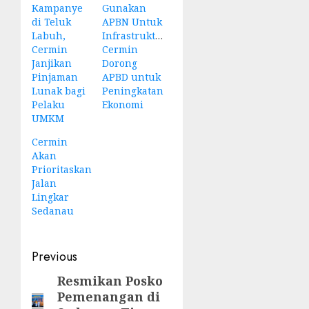
Kampanye
Gunakan
di Teluk
APBN Untuk
Labuh,
Infrastruktur,
Cermin
Cermin
Janjikan
Dorong
Pinjaman
APBD untuk
Lunak bagi
Peningkatan
Pelaku
Ekonomi
UMKM
Cermin
Akan
Prioritaskan
Jalan
Lingkar
Sedanau
Post
Previous
navigation
Resmikan Posko
Previous
Pemenangan di
post: