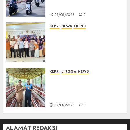
TNI AU Gelorakan Semangat
Kemerdekaan
08/08/2026
0
KEPRI
NEWS
TREND
Ombudsman Kepri Tampung
Puluhan Keluhan Warga
Bintan, Mulai dari Bantuan
Sosial, BBM Solar, Hingga
Lampu Jalan
08/08/2026
0
KEPRI
LINGGA
NEWS
Produksi Belum Mampu
Penuhi Pasar, BUMDes Desa
Keton Berharap Dukungan
Penambahan Ayam Petelur
08/08/2026
0
ALAMAT REDAKSI