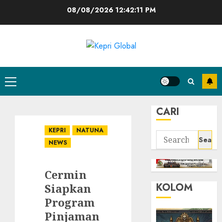
Skip
08/08/2026
12:42:11 PM
to
content
Primary
Menu
CARI
KEPRI
NATUNA
Search
NEWS
for:
Cermin
KOLOM
Siapkan
Program
Pinjaman