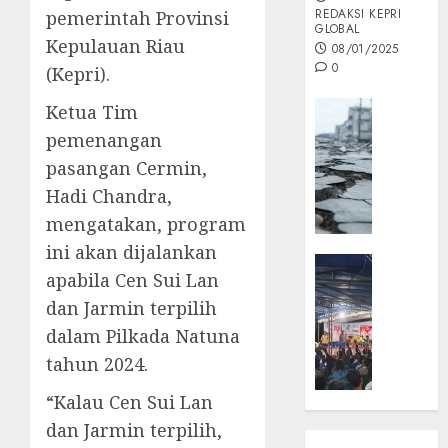
REDAKSI KEPRI
pemerintah Provinsi
GLOBAL
Kepulauan Riau
08/01/2025
0
(Kepri).
Opini
Ketua Tim
MISI
pemenangan
MAS
pasangan Cermin,
:
Hadi Chandra,
Mitigas
mengatakan, program
Antisip
Megath
ini akan dijalankan
KEPRI
apabila Cen Sui Lan
NATUNA
05/12/202
dan Jarmin terpilih
NEWS
0
Opini
dalam Pilkada Natuna
Masyar
tahun 2024.
Sepem
“Kalau Cen Sui Lan
Padati
Kampa
dan Jarmin terpilih,
Pasan