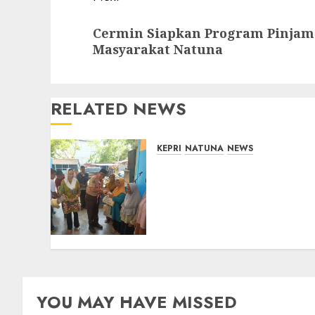
Next
Cermin Siapkan Program Pinjam
post:
Masyarakat Natuna
RELATED NEWS
KEPRI
NATUNA
NEWS
Dari Ujung Negeri, Tower
Bersama Group Hadir
Bawa Kepedulian Sosial,
Bupati Cen Sui Lan Dorong
CSR Berkelanjutan di
Natuna
06/08/2026
0
YOU MAY HAVE MISSED