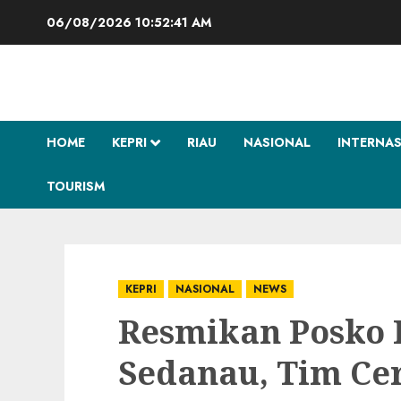
Skip
06/08/2026
10:52:43 AM
to
content
HOME
KEPRI
RIAU
NASIONAL
INTERNA
TOURISM
KEPRI
NASIONAL
NEWS
Resmikan Posko
Sedanau, Tim Ce