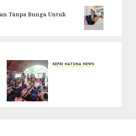
an Tanpa Bunga Untuk
KEPRI
NATUNA
NEWS
Bupati Natuna Lepas
Kontingen Jamnas XII,
Titip Pesan Jaga Nama
Baik Daerah dan
Utamakan Pendidikan
06/08/2026
0