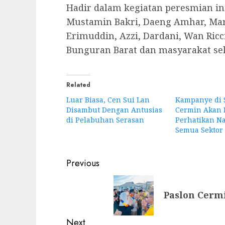
Hadir dalam kegiatan peresmian ini
Mustamin Bakri, Daeng Amhar, Mar
Erimuddin, Azzi, Dardani, Wan Ri
Bunguran Barat dan masyarakat sek
Related
Luar Biasa, Cen Sui Lan
Kampanye di 
Disambut Dengan Antusias
Cermin Akan 
di Pelabuhan Serasan
Perhatikan Na
Semua Sektor
Post
Previous
navigation
Previous
Paslon Cerm
post:
Next