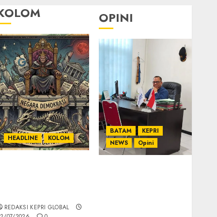
KOLOM
OPINI
BATAM
KEPRI
HEADLINE
KOLOM
NEWS
Opini
KOLOM | Semantik
Ahmad Fakih Rambe,
Kekuasaan dalam
SH: Advokat Senior
Kosa Kata yang
dengan Pengalaman
Berlutut
dan Integritas di
REDAKSI KEPRI GLOBAL
Dunia Hukum
2/07/2026
0