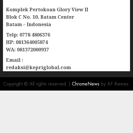
Komplek Pertokoan Glory View II
Blok C No. 10, Batam Center
Batam – Indonesia
Telp: 0778 4806376
HP: 081364005874
WA: 081372000937
Email :
redaksi@kepriglobal.com
Copyright © All rights reserved.
|
ChromeNews
by AF themes.