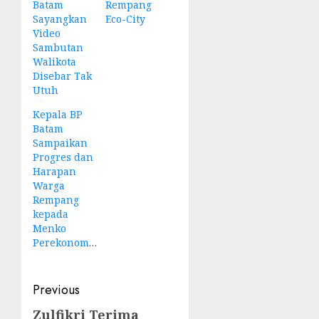
Batam
Rempang
Sayangkan
Eco-City
Video
Sambutan
Walikota
Disebar Tak
Utuh
Kepala BP
Batam
Sampaikan
Progres dan
Harapan
Warga
Rempang
kepada
Menko
Perekonomian
Post
Previous
navigation
Zulfikri Terima
Previous