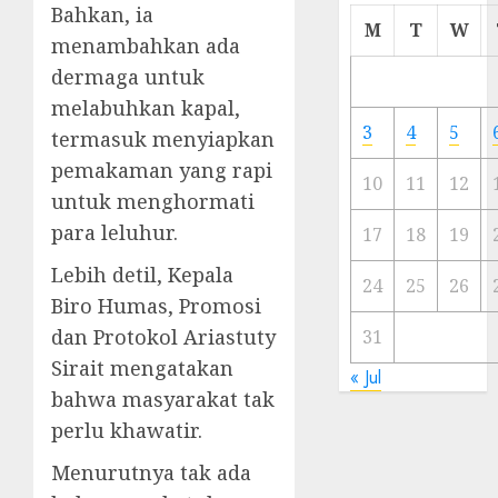
Bahkan, ia
Cermi
M
T
W
menambahkan ada
Meski
Ada
dermaga untuk
Artis
melabuhkan kapal,
Ibu
3
4
5
termasuk menyiapkan
Kota
pemakaman yang rapi
10
11
12
23/11/20
untuk menghormati
para leluhur.
0
17
18
19
Lebih detil, Kepala
24
25
26
Biro Humas, Promosi
dan Protokol Ariastuty
31
Sirait mengatakan
« Jul
bahwa masyarakat tak
perlu khawatir.
Menurutnya tak ada