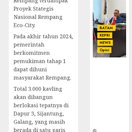
Rempang terdampak
Proyek Stategis
Nasional Rempang
Eco-City.
BATAM
Pada akhir tahun 2024,
KEPRI
NEWS
pemerintah
Opini
berkomitmen
pemukiman tahap 1
Ahmad Fakih
dapat dihuni
Rambe, SH:
masyarakat Rempang.
Advokat
Senior
Total 3.000 kavling
dengan
akan dibangun
Pengalaman
dan
berlokasi tepatnya di
Integritas di
Dapur 3, Sijantung,
Dunia
Galang, yang masih
Hukum
berada di satu garis