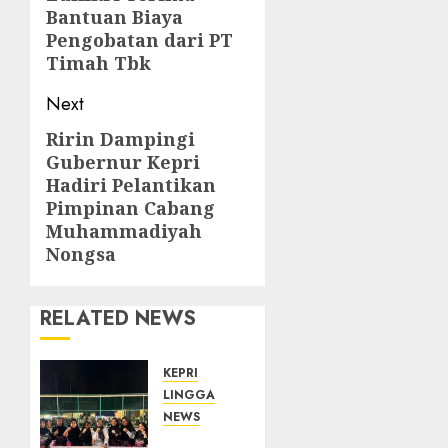
Bantuan Biaya
post:
Pengobatan dari PT
Timah Tbk
Next
Ririn Dampingi
Next
Gubernur Kepri
post:
Hadiri Pelantikan
Pimpinan Cabang
Muhammadiyah
Nongsa
RELATED NEWS
KEPRI
LINGGA
NEWS
Ketua