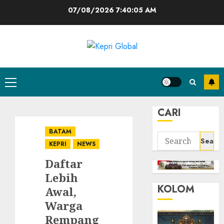
Skip
07/08/2026
7:40:05 AM
to
content
Primary
Menu
CARI
BATAM
Search
KEPRI
NEWS
for:
Daftar
Lebih
KOLOM
Awal,
Warga
Rempang