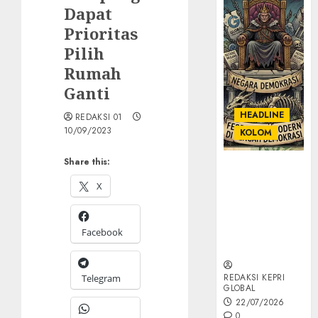
Dapat
Prioritas
Pilih
Rumah
Ganti
HEADLINE
REDAKSI 01
10/09/2023
KOLOM
Share this:
KOLOM |
Semantik
X
Kekuasaan
dalam Kosa
Kata yang
Facebook
Berlutut
REDAKSI KEPRI
Telegram
GLOBAL
22/07/2026
0