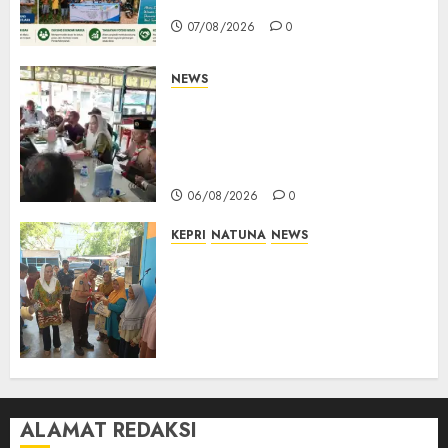
Mempanak Kini Mulus
07/08/2026
0
NEWS
Bangun Komunikasi Tanpa
Sekat, Bupati dan Wakil
Bupati Natuna Ngopi Bersama
Wartawan
06/08/2026
0
KEPRI
NATUNA
NEWS
Dari Ujung Negeri, Tower
Bersama Group Hadir Bawa
Kepedulian Sosial, Bupati Cen
Sui Lan Dorong CSR
Berkelanjutan di Natuna
06/08/2026
0
ALAMAT REDAKSI