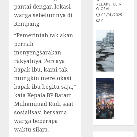
REDAKSI KEPRI
pantai dengan lokasi
GLOBAL
warga sebelumnya di
08/01/2025
0
Rempang.
Opini
“Pemerintah tak akan
MISI
pernah
MAS
menyengsarakan
:
rakyatnya. Percaya
Mitigas
Antisip
bapak ibu, kami tak
Megath
mungkin merelokasi
KEPRI
bapak ibu begitu saja,”
NATUNA
05/12/202
NEWS
kata Kepala BP Batam
0
Opini
Muhammad Rudi saat
Masyar
sosialisasi bersama
Sepem
warga beberapa
Padati
waktu silam.
Kampa
Pasan