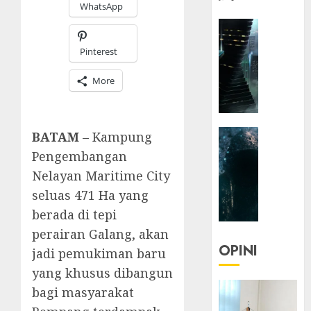
WhatsApp
HEADLIN
KOLOM
Pinterest
NASIONA
TEKNOLO
More
KOLO
|
Parado
HEADLIN
BATAM
– Kampung
Utopia
KOLOM
Pengembangan
TEKNOLO
05/06/20
Nelayan Maritime City
KOLO
0
seluas 471 Ha yang
|
berada di tepi
Senjak
Human
perairan Galang, akan
OPINI
jadi pemukiman baru
23/03/20
yang khusus dibangun
0
bagi masyarakat