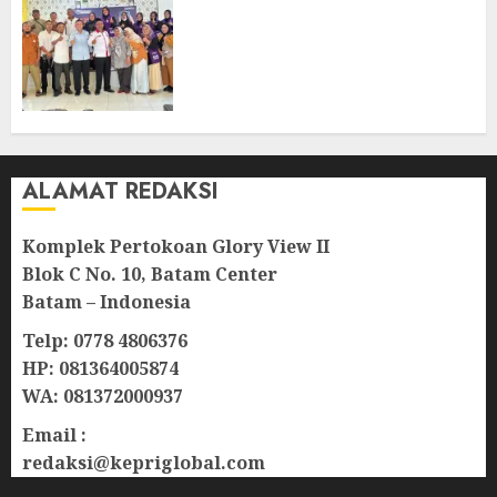
Ombudsman Kepri Tampung
Puluhan Keluhan Warga
Bintan, Mulai dari Bantuan
Sosial, BBM Solar, Hingga
Lampu Jalan
08/08/2026
0
ALAMAT REDAKSI
Komplek Pertokoan Glory View II
Blok C No. 10, Batam Center
Batam – Indonesia
Telp: 0778 4806376
HP: 081364005874
WA: 081372000937
Email :
redaksi@kepriglobal.com