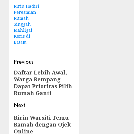
Ririn Hadiri
Peresmian
Rumah
Singgah
Mahligai
Keris di
Batam
Post
Previous
navigation
Daftar Lebih Awal,
Previous
Warga Rempang
post:
Dapat Prioritas Pilih
Rumah Ganti
Next
Next
Ririn Warsiti Temu
Ramah dengan Ojek
post:
Online