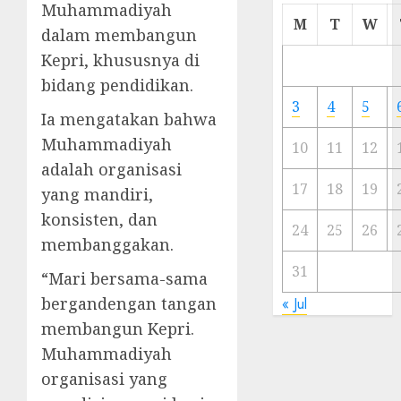
Muhammadiyah
Cermi
M
T
W
dalam membangun
Meski
Ada
Kepri, khususnya di
Artis
bidang pendidikan.
Ibu
3
4
5
Kota
Ia mengatakan bahwa
Muhammadiyah
10
11
12
23/11/20
adalah organisasi
0
17
18
19
yang mandiri,
konsisten, dan
24
25
26
membanggakan.
31
“Mari bersama-sama
bergandengan tangan
« Jul
membangun Kepri.
Muhammadiyah
organisasi yang