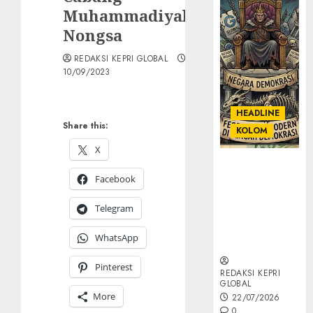
Muhammadiyah
Nongsa
REDAKSI KEPRI GLOBAL
10/09/2023
HEADLINE
Share this:
KOLOM
X
KOLOM |
Facebook
Semantik
Kekuasaan
Telegram
dalam Kosa
Kata yang
WhatsApp
Berlutut
Pinterest
REDAKSI KEPRI
GLOBAL
More
22/07/2026
0