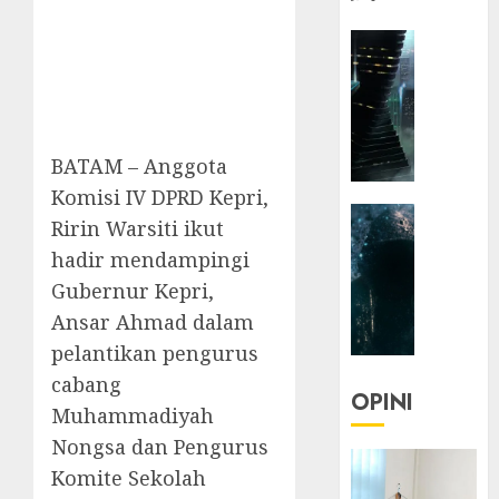
HEADLIN
KOLOM
NASIONA
TEKNOLO
KOLO
BATAM – Anggota
|
Parado
Komisi IV DPRD Kepri,
HEADLIN
Utopia
Ririn Warsiti ikut
KOLOM
hadir mendampingi
TEKNOLO
05/06/20
Gubernur Kepri,
KOLO
0
|
Ansar Ahmad dalam
Senjak
pelantikan pengurus
Human
cabang
OPINI
Muhammadiyah
23/03/20
Nongsa dan Pengurus
0
Komite Sekolah