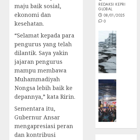
REDAKSI KEPRI
maju baik sosial,
GLOBAL
ekonomi dan
08/01/2025
0
kesehatan.
Opini
“Selamat kepada para
MISI
pengurus yang telah
MAS
dilantik. Saya yakin
:
jajaran pengurus
Mitigas
mampu membawa
Antisip
Megath
Muhammadiyah
KEPRI
Nongsa lebih baik ke
NATUNA
05/12/202
depannya,” kata Ririn.
NEWS
0
Opini
Sementara itu,
Masyar
Gubernur Ansar
Sepem
mengapresiasi peran
Padati
Kampa
dan kontribusi
Pasan