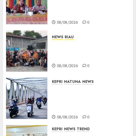
Buka Ruang Aspirasi, Warga
Optimistis Usulan
Pembangunan Diperjuangkan
08/08/2026
0
NEWS
RIAU
PT Arara Abadi-AAP Sinarmas
Distrik Merawang Berikan
Bantuan Operasi Gratis
08/08/2026
0
KEPRI
NATUNA
NEWS
Bendera Merah Putih
Berkibar di Jalanan Natuna,
TNI AU Gelorakan Semangat
Kemerdekaan
08/08/2026
0
KEPRI
NEWS
TREND