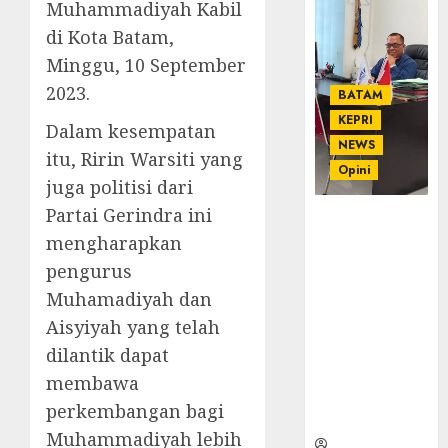
Muhammadiyah Kabil
di Kota Batam,
Minggu, 10 September
2023.
BATAM
KEPRI
Dalam kesempatan
NEWS
itu, Ririn Warsiti yang
Opini
juga politisi dari
Partai Gerindra ini
Ahmad Fakih
mengharapkan
Rambe, SH:
Advokat
pengurus
Senior
Muhamadiyah dan
dengan
Aisyiyah yang telah
Pengalaman
dan
dilantik dapat
Integritas di
membawa
Dunia
perkembangan bagi
Hukum
Muhammadiyah lebih