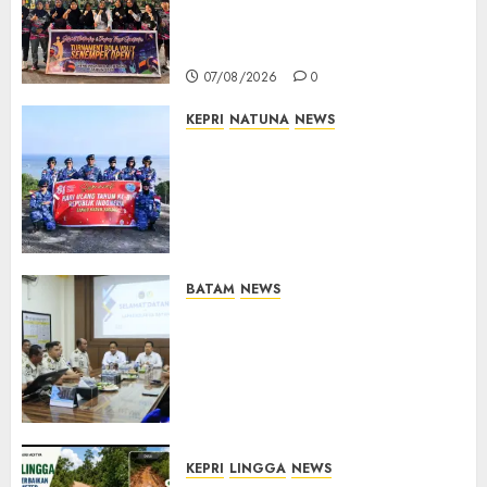
Buka Turnamen Voli
Senempek Open I, Dorong
Lahirnya Atlet Berprestasi
07/08/2026
0
KEPRI
NATUNA
NEWS
Merah Putih Raksasa Berkibar
di Perbatasan, TNI AU dan
Lintas Instansi Perkuat
Semangat Kebangsaan di
Natuna
07/08/2026
0
BATAM
NEWS
Deputi Imigrasi dan
Pemasyarakatan Kemenko
Kumham Imipas Kunjungi
Lapas Batam, Bahas
Overstaying dan KUHP Baru
07/08/2026
0
KEPRI
LINGGA
NEWS