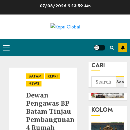
Skip
07/08/2026
9:14:00 AM
to
content
Primary
Menu
CARI
BATAM
KEPRI
Search
NEWS
for:
Dewan
Pengawas BP
KOLOM
Batam Tinjau
Pembangunan
4 Rumah