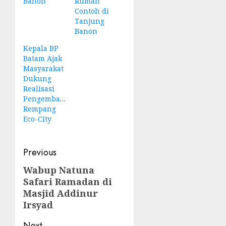
Banon
Rumah
Contoh di
Tanjung
Banon
Kepala BP
Batam Ajak
Masyarakat
Dukung
Realisasi
Pengembangan
Rempang
Eco-City
Post
Previous
navigation
Wabup Natuna
Previous
Safari Ramadan di
post:
Masjid Addinur
Irsyad
Next