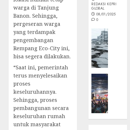
REDAKSI KEPRI
warga di Tanjung
GLOBAL
08/01/2025
Banon. Sehingga,
0
pergeseran warga
Opini
yang terdampak
MISI
pengembangan
MAS
Rempang Eco-City ini,
:
bisa segera dilakukan.
Mitigas
Antisip
“Saat ini, pemerintah
Megath
terus menyelesaikan
KEPRI
NATUNA
proses
05/12/202
NEWS
keseluruhannya.
0
Opini
Sehingga, proses
Masyar
pembangunan secara
Sepem
keseluruhan rumah
Padati
Kampa
untuk masyarakat
Pasan