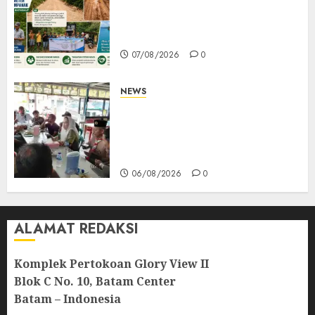
CSR PT CSA Berbuah Manfaat,
Jalan Rusak Menuju Pantai
Mempanak Kini Mulus
07/08/2026
0
NEWS
Bangun Komunikasi Tanpa
Sekat, Bupati dan Wakil
Bupati Natuna Ngopi Bersama
Wartawan
06/08/2026
0
ALAMAT REDAKSI
Komplek Pertokoan Glory View II
Blok C No. 10, Batam Center
Batam – Indonesia