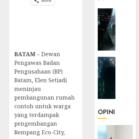
More
HEADLIN
KOLOM
NASIONA
TEKNOLO
KOLO
|
BATAM
– Dewan
Parado
HEADLIN
Utopia
Pengawas Badan
KOLOM
Pengusahaan (BP)
TEKNOLO
05/06/20
Batam, Elen Setiadi
KOLO
0
meninjau
|
Senjak
pembangunan rumah
Human
contoh untuk warga
OPINI
yang terdampak
23/03/20
pengembangan
0
Rempang Eco-City,