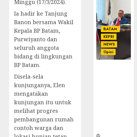
Minggu (17/3/2024).
Ia hadir ke Tanjung
Banon bersama Wakil
BATAM
Kepala BP Batam,
KEPRI
Purwiyanto dan
NEWS
seluruh anggota
Opini
bidang di lingkungan
BP Batam.
Ahmad Fakih
Rambe, SH:
Disela-sela
Advokat
kunjunganya, Elen
Senior
mengatakan
dengan
Pengalaman
kunjungan itu untuk
dan
melihat progres
Integritas di
pembangunan rumah
Dunia
contoh warga dan
Hukum
lokasi hunian tetap