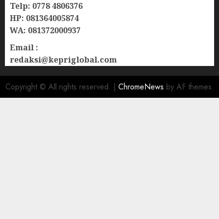
Telp: 0778 4806376
HP: 081364005874
WA: 081372000937
Email :
redaksi@kepriglobal.com
Copyright © All rights reserved.
|
ChromeNews
by AF themes.