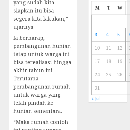
yang sudah kita
Cermi
M
T
W
siapkan itu bisa
Meski
segera kita lakukan,”
Ada
Artis
ujarnya.
Ibu
3
4
5
Ia berharap,
Kota
pembangunan hunian
10
11
12
23/11/20
tetap untuk warga ini
0
17
18
19
bisa terealisasi hingga
akhir tahun ini.
24
25
26
Terutama
pembangunan rumah
31
untuk warga yang
« Jul
telah pindah ke
hunian sementara.
“Maka rumah contoh