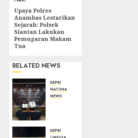
Upaya Polres
Next
Anambas Lestarikan
post:
Sejarah: Polsek
Siantan Lakukan
Pemugaran Makam
Tua
RELATED NEWS
KEPRI
NATUNA
NEWS
Kejari
Natuna
dan
KPU
Teken
KEPRI
Kerja
LINGGA