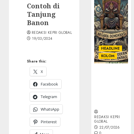
Contoh di
Tanjung
Banon
REDAKSI KEPRI GLOBAL
19/03/2024
HEADLINE
KOLOM
Share this:
KOLOM |
X
Semantik
Kekuasaan
Facebook
dalam Kosa
Telegram
Kata yang
Berlutut
WhatsApp
REDAKSI KEPRI
GLOBAL
Pinterest
22/07/2026
0