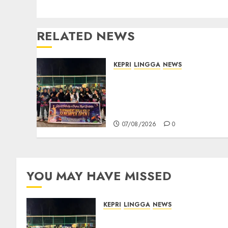
RELATED NEWS
KEPRI
LINGGA
NEWS
Ketua DPRD Lingga Maya
Sari Buka Turnamen Voli
Senempek Open I, Dorong
Lahirnya Atlet Berprestasi
07/08/2026
0
YOU MAY HAVE MISSED
KEPRI
LINGGA
NEWS
Ketua DPRD Lingga Maya