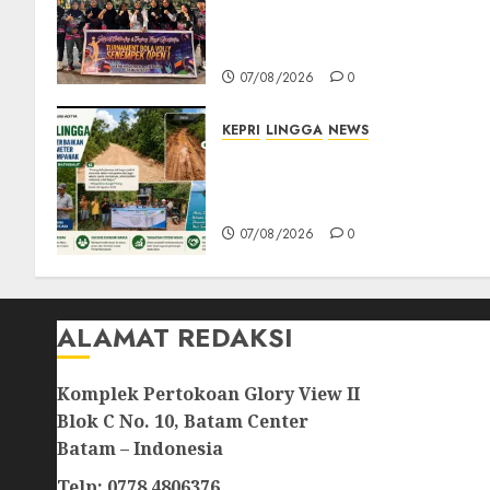
Sari Buka Turnamen Voli
Senempek Open I, Dorong
Lahirnya Atlet Berprestasi
07/08/2026
0
KEPRI
LINGGA
NEWS
CSR PT CSA Berbuah
Manfaat, Jalan Rusak Menuju
Pantai Mempanak Kini Mulu
07/08/2026
0
ALAMAT REDAKSI
Komplek Pertokoan Glory View II
Blok C No. 10, Batam Center
Batam – Indonesia
Telp: 0778 4806376