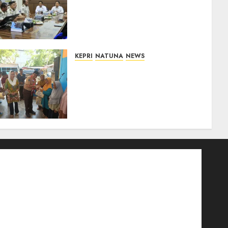
Pemasyarakatan Kemenko
Kumham Imipas Kunjungi
Lapas Batam, Bahas
Overstaying dan KUHP Baru
07/08/2026
0
KEPRI
NATUNA
NEWS
Dari Ujung Negeri, Tower
Bersama Group Hadir Bawa
Kepedulian Sosial, Bupati
Cen Sui Lan Dorong CSR
Berkelanjutan di Natuna
06/08/2026
0