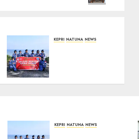
KEPRI
NATUNA
NEWS
Merah Putih Raksasa
Berkibar di Perbatasan,
TNI AU dan Lintas Instansi
Perkuat Semangat
Kebangsaan di Natuna
07/08/2026
0
KEPRI
NATUNA
NEWS
Merah Putih Raksasa