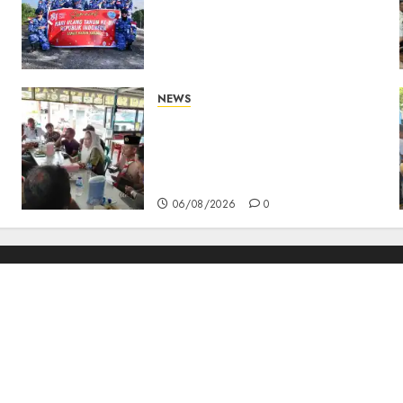
Berkibar di Perbatasan, TNI
AU dan Lintas Instansi
Perkuat Semangat
Kebangsaan di Natuna
07/08/2026
0
NEWS
Bangun Komunikasi Tanpa
Sekat, Bupati dan Wakil
Bupati Natuna Ngopi
s
Bersama Wartawan
06/08/2026
0