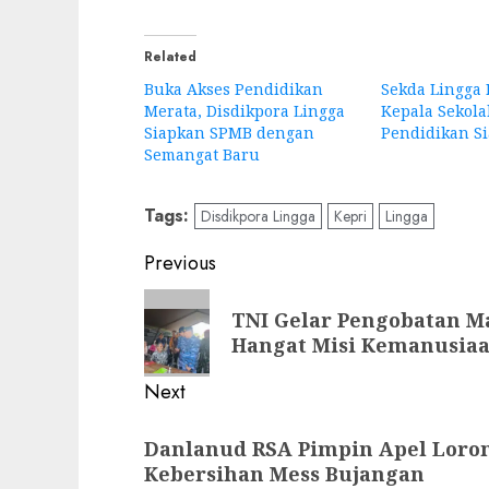
Related
Buka Akses Pendidikan
Sekda Lingga
Merata, Disdikpora Lingga
Kepala Sekola
Siapkan SPMB dengan
Pendidikan Si
Semangat Baru
Tags:
Disdikpora Lingga
Kepri
Lingga
Post
Previous
navigation
Previous
TNI Gelar Pengobatan M
post:
Hangat Misi Kemanusia
Next
Next
Danlanud RSA Pimpin Apel Loron
post:
Kebersihan Mess Bujangan