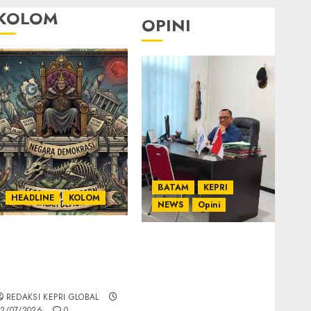
KOLOM
OPINI
BATAM
KEPRI
HEADLINE
KOLOM
NEWS
Opini
KOLOM | Semantik
Ahmad Fakih Rambe,
Kekuasaan dalam
SH: Advokat Senior
Kosa Kata yang
dengan Pengalaman
Berlutut
dan Integritas di
REDAKSI KEPRI GLOBAL
Dunia Hukum
2/07/2026
0