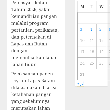
Pemasyarakatan
Cermi
M
T
W
Tahun 2026, yakni
Meski
Ada
kemandirian pangan
Artis
melalui program
Ibu
3
4
5
pertanian, perikanan,
Kota
dan peternakan di
10
11
12
Lapas dan Rutan
23/11/20
dengan
0
17
18
19
memanfaatkan lahan-
24
25
26
lahan tidur.
Pelaksanaan panen
31
raya di Lapas Batam
« Jul
dilaksanakan di area
ketahanan pangan
yang sebelumnya
merupakan lahan