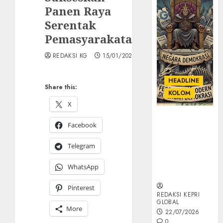
Panen Raya
Serentak
Pemasyarakatan
REDAKSI KG
15/01/2026
HEADLINE
Share this:
KOLOM
X
KOLOM |
Facebook
Semantik
Kekuasaan
Telegram
dalam Kosa
Kata yang
WhatsApp
Berlutut
Pinterest
REDAKSI KEPRI
GLOBAL
More
22/07/2026
0