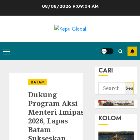
Skip
08/08/2026
9:09:04 AM
to
content
Primary
Menu
CARI
BATAM
Search
Dukung
for:
Program Aksi
Menteri Imipas
KOLOM
2026, Lapas
Batam
Sukseskan