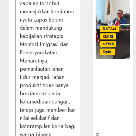
capaian tersebut
menunjukkan komitmen
nyata Lapas Batam
dalam mendukung
BATAM
kebijakan strategis
KEPRI
Menteri Imigrasi dan
NEWS
Pemasyarakatan.
Opini
Menurutnya,
Ahmad Fakih
pemanfaatan lahan
Rambe, SH:
tidur menjadi lahan
Advokat
produktif tidak hanya
Senior
berdampak pada
dengan
Pengalaman
ketersediaan pangan,
dan
tetapi juga memberikan
Integritas di
nilai edukatif dan
Dunia
keterampilan kerja bagi
Hukum
warga binaan.