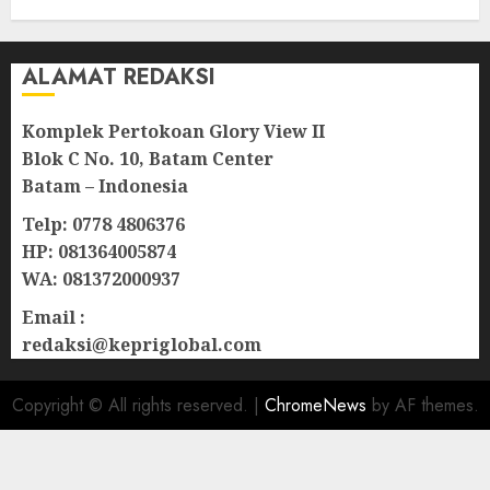
ALAMAT REDAKSI
Komplek Pertokoan Glory View II
Blok C No. 10, Batam Center
Batam – Indonesia
Telp: 0778 4806376
HP: 081364005874
WA: 081372000937
Email :
redaksi@kepriglobal.com
Copyright © All rights reserved.
|
ChromeNews
by AF themes.