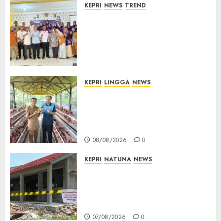
KEPRI
NEWS
TREND
Ombudsman Kepri Tampung
Puluhan Keluhan Warga
Bintan, Mulai dari Bantuan
Sosial, BBM Solar, Hingga
Lampu Jalan
08/08/2026
0
KEPRI
LINGGA
NEWS
Produksi Belum Mampu
Penuhi Pasar, BUMDes Desa
Keton Berharap Dukungan
Penambahan Ayam Petelur
08/08/2026
0
KEPRI
NATUNA
NEWS
Revitalisasi 107 Sekolah
Dimulai, Pemprov Kepri
Prioritaskan Wilayah 3T dan
Sekolah Rusak
07/08/2026
0