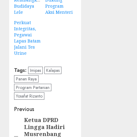
Budidaya
Program
Lele
Aksi Menteri
Perkuat
Integritas,
Pegawai
Lapas Batam
Jalani Tes
Urine
Tags:
Imipas
Kalapas
Panen Raya
Program Pertanian
Yosafat Rizanto
Post
Previous
navigation
Ketua DPRD
Previous
Lingga Hadiri
post:
Musrenbang