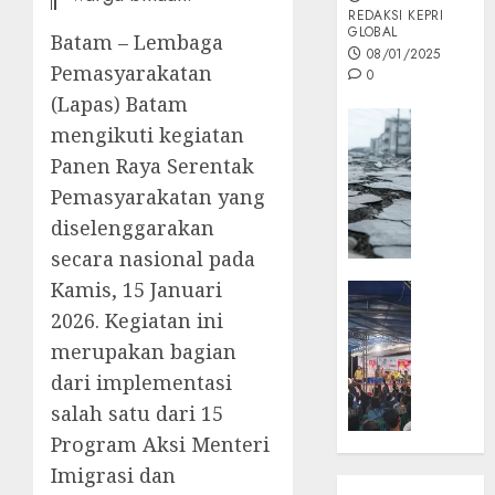
REDAKSI KEPRI
GLOBAL
Batam – Lembaga
08/01/2025
Pemasyarakatan
0
(Lapas) Batam
Opini
mengikuti kegiatan
MISI
Panen Raya Serentak
MAS
Pemasyarakatan yang
:
Mitigas
diselenggarakan
Antisip
secara nasional pada
Megath
Kamis, 15 Januari
KEPRI
NATUNA
2026. Kegiatan ini
05/12/202
NEWS
merupakan bagian
0
Opini
dari implementasi
Masyar
salah satu dari 15
Sepem
Program Aksi Menteri
Padati
Kampa
Imigrasi dan
Pasan