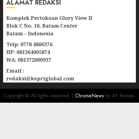
ALAMAT REDAKSI
Komplek Pertokoan Glory View II
Blok C No. 10, Batam Center
Batam – Indonesia
Telp: 0778 4806376
HP: 081364005874
WA: 081372000937
Email :
redaksi@kepriglobal.com
Copyright © All rights reserved.
|
ChromeNews
by AF themes.