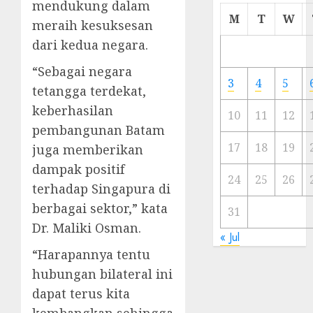
mendukung dalam
Cermi
M
T
W
meraih kesuksesan
Meski
dari kedua negara.
Ada
Artis
“Sebagai negara
Ibu
3
4
5
tetangga terdekat,
Kota
keberhasilan
10
11
12
23/11/20
pembangunan Batam
0
17
18
19
juga memberikan
dampak positif
24
25
26
terhadap Singapura di
berbagai sektor,” kata
31
Dr. Maliki Osman.
« Jul
“Harapannya tentu
hubungan bilateral ini
dapat terus kita