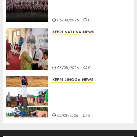
Nasional XII 2026, Wabup
Jarmin: Kalian Duta Daerah
06/08/2026
0
KEPRI
NATUNA
NEWS
Cen Sui Lan Buka MPLS
Sekolah Rakyat Natuna,
Tanamkan Semangat Raih
Masa Depan Gemilang
06/08/2026
0
KEPRI
LINGGA
NEWS
Ribuan Pekerja Lokal PT CSA
Kompak Siap Turun ke RDP,
Tegaskan Perusahaan Jadi
Sumber Penghidupan
05/08/2026
0