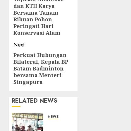
dan KTH Karya
post:
Bersama Tanam
Ribuan Pohon
Peringati Hari
Konservasi Alam
Next
Perkuat Hubungan
Next
Bilateral, Kepala BP
post:
Batam Badminton
bersama Menteri
Singapura
RELATED NEWS
NEWS
Bangun
Komunikasi