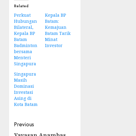
Related
Perkuat
Kepala BP
Hubungan
Batam:
Bilateral,
Kemajuan
Kepala BP
Batam Tarik
Batam
Minat
Badminton
Investor
bersama
Menteri
Singapura
Singapura
Masih
Dominasi
Investasi
Asing di
Kota Batam
Post
Previous
navigation
Yayasan Anambas
Previous