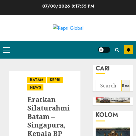
Skip
07/08/2026
8:17:56 PM
to
content
Primary
Menu
CARI
BATAM
KEPRI
Search
NEWS
for:
Eratkan
Silaturahmi
KOLOM
Batam –
Singapura,
Kepala BP