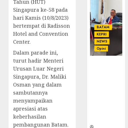
Tahun (HUT)
Singapura ke-58 pada
hari Kamis (10/8/2023)
bertempat di Radisson
BATAM
Hotel and Convention
KEPRI
Center.
NEWS
Opini
Dalam parade ini,
turut hadir Menteri
Ahmad Fakih
Urusan Luar Negeri
Rambe, SH:
Advokat
Singapura, Dr. Maliki
Senior
Osman yang dalam
dengan
sambutannya
Pengalaman
menyampaikan
dan
Integritas di
apresiasi atas
Dunia
keberhasilan
Hukum
pembangunan Batam.