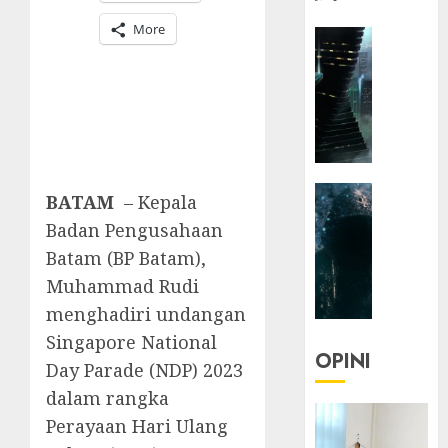
More
HEADLIN
KOLOM
NASIONA
TEKNOLO
KOLO
|
Parado
HEADLIN
Utopia
BATAM
– Kepala
KOLOM
Badan Pengusahaan
TEKNOLO
05/06/20
Batam (BP Batam),
KOLO
0
Muhammad Rudi
|
Senjak
menghadiri undangan
Human
Singapore National
OPINI
Day Parade (NDP) 2023
23/03/20
dalam rangka
0
Perayaan Hari Ulang