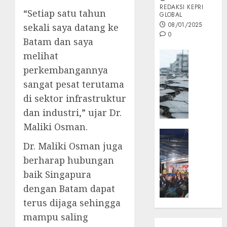
REDAKSI KEPRI
“Setiap satu tahun
GLOBAL
08/01/2025
sekali saya datang ke
0
Batam dan saya
Opini
melihat
MISI
perkembangannya
MAS
sangat pesat terutama
:
di sektor infrastruktur
Mitigas
dan industri,” ujar Dr.
Antisip
Megath
Maliki Osman.
KEPRI
NATUNA
Dr. Maliki Osman juga
05/12/202
NEWS
berharap hubungan
0
Opini
baik Singapura
Masyar
dengan Batam dapat
Sepem
terus dijaga sehingga
Padati
Kampa
mampu saling
Pasan