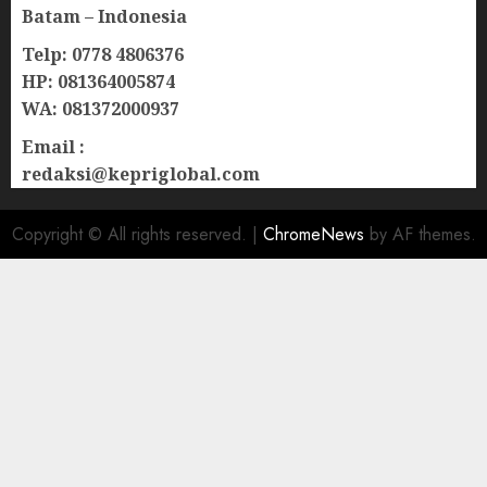
Batam – Indonesia
Telp: 0778 4806376
HP: 081364005874
WA: 081372000937
Email :
redaksi@kepriglobal.com
Copyright © All rights reserved.
|
ChromeNews
by AF themes.