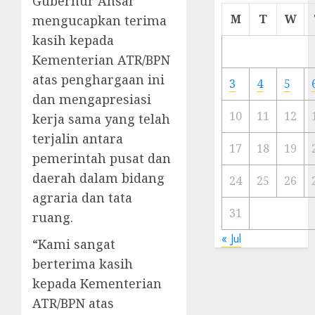
Gubernur Ansar
Cermi
M
T
W
mengucapkan terima
Meski
kasih kepada
Ada
Kementerian ATR/BPN
Artis
Ibu
atas penghargaan ini
3
4
5
Kota
dan mengapresiasi
10
11
12
kerja sama yang telah
23/11/20
terjalin antara
0
17
18
19
pemerintah pusat dan
daerah dalam bidang
24
25
26
agraria dan tata
31
ruang.
« Jul
“Kami sangat
berterima kasih
kepada Kementerian
ATR/BPN atas