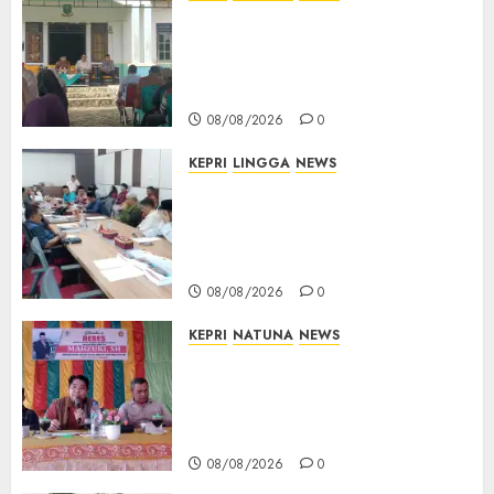
0
Reses di Natuna, DPRD Kepri
Terima Aspirasi Jalan
Cempaka Putih hingga Akses
Air Lengit–Selemam
08/08/2026
0
KEPRI
LINGGA
NEWS
Polemik Lahan PT CSA, Kades
Limbung Tegas: Tak Akan
Teken Surat Tanah Tanpa
Bukti Sah
08/08/2026
0
KEPRI
NATUNA
NEWS
Reses DPRD Kepri di Natuna
Buka Ruang Aspirasi, Warga
Optimistis Usulan
Pembangunan Diperjuangkan
08/08/2026
0