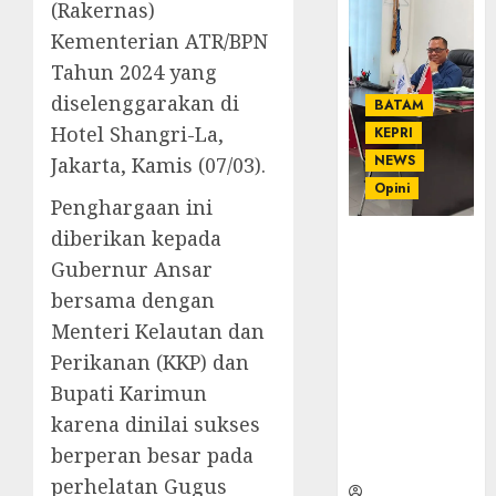
(Rakernas)
Kementerian ATR/BPN
Tahun 2024 yang
diselenggarakan di
BATAM
Hotel Shangri-La,
KEPRI
NEWS
Jakarta, Kamis (07/03).
Opini
Penghargaan ini
diberikan kepada
Ahmad Fakih
Gubernur Ansar
Rambe, SH:
Advokat
bersama dengan
Senior
Menteri Kelautan dan
dengan
Perikanan (KKP) dan
Pengalaman
dan
Bupati Karimun
Integritas di
karena dinilai sukses
Dunia
berperan besar pada
Hukum
perhelatan Gugus