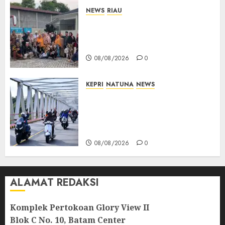
NEWS
RIAU
PT Arara Abadi-AAP Sinarmas
Distrik Merawang Berikan
Bantuan Operasi Gratis
08/08/2026
0
KEPRI
NATUNA
NEWS
Bendera Merah Putih
Berkibar di Jalanan Natuna,
TNI AU Gelorakan Semangat
Kemerdekaan
08/08/2026
0
ALAMAT REDAKSI
Komplek Pertokoan Glory View II
Blok C No. 10, Batam Center