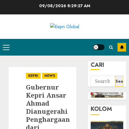
Skip
09/08/2026
8:29:28 AM
to
content
Primary
Menu
CARI
KEPRI
NEWS
Search
Gubernur
for:
Kepri Ansar
Ahmad
KOLOM
Dianugerahi
Penghargaan
dari