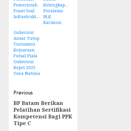
Pemerintah
Kelengkapan
Pusat Soal
Peralatan
Infrastruktur
BLK
Karimun
Gubernur
Ansar Tutup
Turnamen
Kejuaraan
Futsal Piala
Gubernur
Kepri 2023
Zona Natuna
Post
Previous
navigation
BP Batam Berikan
Previous
Pelatihan Sertifikasi
post:
Kompetensi Bagi PPK
Tipe C