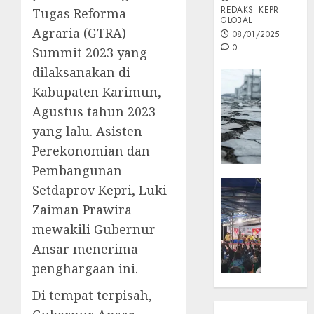
REDAKSI KEPRI
Tugas Reforma
GLOBAL
Agraria (GTRA)
08/01/2025
0
Summit 2023 yang
dilaksanakan di
Opini
Kabupaten Karimun,
MISI
Agustus tahun 2023
MAS
:
yang lalu. Asisten
Mitigas
Perekonomian dan
Antisip
Pembangunan
Megath
KEPRI
Setdaprov Kepri, Luki
NATUNA
05/12/202
Zaiman Prawira
NEWS
mewakili Gubernur
0
Opini
Ansar menerima
Masyar
Sepem
penghargaan ini.
Padati
Di tempat terpisah,
Kampa
Pasan