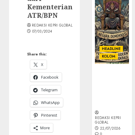
Kementerian
ATR/BPN
REDAKSI KEPRI GLOBAL
07/03/2024
HEADLINE
Share this:
KOLOM
X
KOLOM |
Facebook
Semantik
Kekuasaan
Telegram
dalam Kosa
Kata yang
WhatsApp
Berlutut
Pinterest
REDAKSI KEPRI
GLOBAL
More
22/07/2026
0