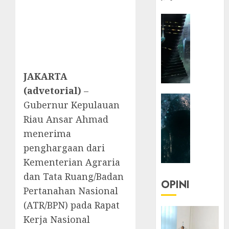
HEADLIN
KOLOM
NASIONA
TEKNOLO
KOLO
JAKARTA
|
Parado
(advetorial)
–
HEADLIN
Utopia
Gubernur Kepulauan
KOLOM
Riau Ansar Ahmad
TEKNOLO
05/06/20
menerima
KOLO
0
|
penghargaan dari
Senjak
Kementerian Agraria
Human
dan Tata Ruang/Badan
OPINI
Pertanahan Nasional
23/03/20
(ATR/BPN) pada Rapat
0
Kerja Nasional