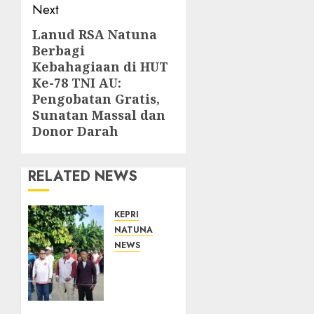
Next
Lanud RSA Natuna
Next
Berbagi
post:
Kebahagiaan di HUT
Ke-78 TNI AU:
Pengobatan Gratis,
Sunatan Massal dan
Donor Darah
RELATED NEWS
KEPRI
NATUNA
NEWS
Semarak
HUT
ke-19
Desa