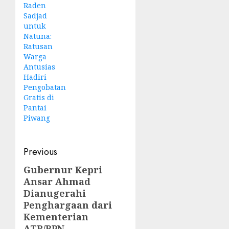
Raden
Sadjad
untuk
Natuna:
Ratusan
Warga
Antusias
Hadiri
Pengobatan
Gratis di
Pantai
Piwang
Post
Previous
navigation
Gubernur Kepri
Previous
Ansar Ahmad
post:
Dianugerahi
Penghargaan dari
Kementerian
ATR/BPN