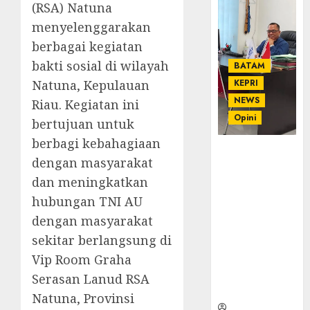
(RSA) Natuna
menyelenggarakan
berbagai kegiatan
bakti sosial di wilayah
BATAM
Natuna, Kepulauan
KEPRI
NEWS
Riau. Kegiatan ini
Opini
bertujuan untuk
berbagi kebahagiaan
Ahmad Fakih
dengan masyarakat
Rambe, SH:
dan meningkatkan
Advokat
Senior
hubungan TNI AU
dengan
dengan masyarakat
Pengalaman
sekitar berlangsung di
dan
Vip Room Graha
Integritas di
Dunia
Serasan Lanud RSA
Hukum
Natuna, Provinsi