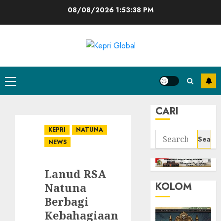
Skip
08/08/2026
1:53:38 PM
to
content
Primary
Menu
CARI
KEPRI
NATUNA
Search
NEWS
for:
Lanud RSA
KOLOM
Natuna
Berbagi
Kebahagiaan