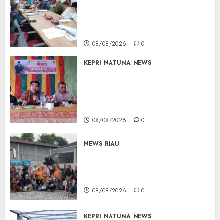
Limbung Tegas: Tak Akan
Teken Surat Tanah Tanpa
Bukti Sah
08/08/2026
0
KEPRI
NATUNA
NEWS
Reses DPRD Kepri di Natuna
Buka Ruang Aspirasi, Warga
Optimistis Usulan
Pembangunan Diperjuangkan
08/08/2026
0
NEWS
RIAU
PT Arara Abadi-AAP Sinarmas
Distrik Merawang Berikan
Bantuan Operasi Gratis
08/08/2026
0
KEPRI
NATUNA
NEWS