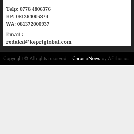
Telp: 0778 4806376
HP: 081364005874
WA: 081372000937
Email :
redaksi@kepriglobal.com
Copyright © All rights reserved.
|
ChromeNews
by AF themes.