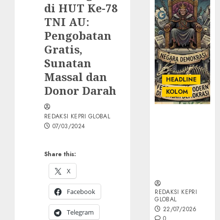
di HUT Ke-78
TNI AU:
Pengobatan
Gratis,
Sunatan
Massal dan
HEADLINE
Donor Darah
KOLOM
KOLOM |
REDAKSI KEPRI GLOBAL
07/03/2024
Semantik
Kekuasaan
dalam Kosa
Share this:
Kata yang
Berlutut
X
Facebook
REDAKSI KEPRI
GLOBAL
22/07/2026
Telegram
0