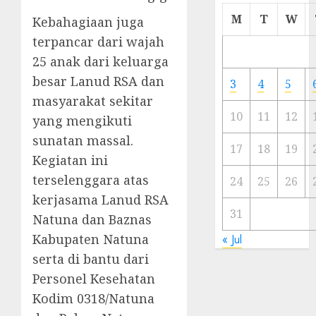
Cermi
M
T
W
Kebahagiaan juga
Meski
terpancar dari wajah
Ada
25 anak dari keluarga
Artis
Ibu
besar Lanud RSA dan
3
4
5
Kota
masyarakat sekitar
10
11
12
yang mengikuti
23/11/20
sunatan massal.
0
17
18
19
Kegiatan ini
terselenggara atas
24
25
26
kerjasama Lanud RSA
31
Natuna dan Baznas
Kabupaten Natuna
« Jul
serta di bantu dari
Personel Kesehatan
Kodim 0318/Natuna