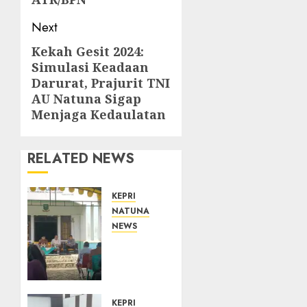
Next
Kekah Gesit 2024:
Next
Simulasi Keadaan
post:
Darurat, Prajurit TNI
AU Natuna Sigap
Menjaga Kedaulatan
RELATED NEWS
KEPRI
NATUNA
NEWS
Reses
di
Natuna,
DPRD
Kepri
KEPRI