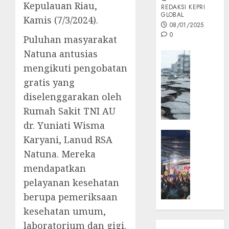
Kepulauan Riau,
REDAKSI KEPRI
GLOBAL
Kamis (7/3/2024).
08/01/2025
0
Puluhan masyarakat
Natuna antusias
Opini
mengikuti pengobatan
MISI
MAS
gratis yang
:
diselenggarakan oleh
Mitigas
Rumah Sakit TNI AU
Antisip
dr. Yuniati Wisma
Megath
KEPRI
Karyani, Lanud RSA
NATUNA
05/12/202
Natuna. Mereka
NEWS
0
mendapatkan
Opini
pelayanan kesehatan
Masyar
Sepem
berupa pemeriksaan
Padati
kesehatan umum,
Kampa
laboratorium dan gigi.
Pasan