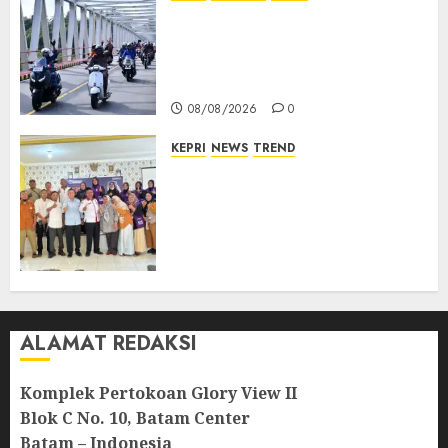
Bendera Merah Putih
Berkibar di Jalanan Natuna,
TNI AU Gelorakan Semangat
Kemerdekaan
08/08/2026
0
KEPRI
NEWS
TREND
Ombudsman Kepri Tampung
Puluhan Keluhan Warga
Bintan, Mulai dari Bantuan
Sosial, BBM Solar, Hingga
Lampu Jalan
08/08/2026
0
ALAMAT REDAKSI
Komplek Pertokoan Glory View II
Blok C No. 10, Batam Center
Batam – Indonesia