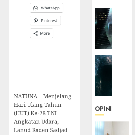
WhatsApp
HEADLIN
KOLOM
Pinterest
NASIONA
TEKNOLO
More
KOLO
|
Parado
HEADLIN
Utopia
KOLOM
TEKNOLO
05/06/20
KOLO
0
|
Senjak
NATUNA – Menjelang
Human
Hari Ulang Tahun
OPINI
(HUT) Ke-78 TNI
23/03/20
Angkatan Udara,
0
Lanud Raden Sadjad