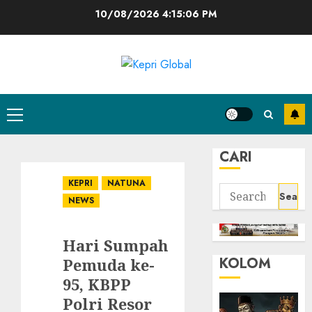
Skip
10/08/2026
4:15:07 PM
to
content
Primary
Menu
CARI
KEPRI
NATUNA
Search
NEWS
for:
Hari Sumpah
KOLOM
Pemuda ke-
95, KBPP
Polri Resor