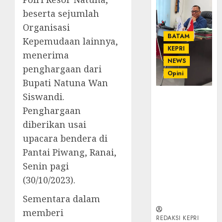
beserta sejumlah
Organisasi
BATAM
Kepemudaan lainnya,
KEPRI
menerima
NEWS
penghargaan dari
Opini
Bupati Natuna Wan
Siswandi.
Ahmad Fakih
Rambe, SH:
Penghargaan
Advokat
diberikan usai
Senior
upacara bendera di
dengan
Pantai Piwang, Ranai,
Pengalaman
dan
Senin pagi
Integritas di
(30/10/2023).
Dunia
Hukum
Sementara dalam
memberi
REDAKSI KEPRI