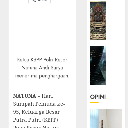
HEADLIN
KOLOM
KOLO
|
Semant
Kekuas
dalam
HEADLIN
Kosa
KOLOM
Kata
Ketua KBPP Polri Resor
NASIONA
yang
Natuna Andi Surya
TEKNOLO
Berlut
menerima penghargaan.
KOLO
|
22/07/20
Parado
0
Utopia
NATUNA –
Hari
OPINI
Sumpah Pemuda ke-
05/06/20
95, Keluarga Besar
0
Putra Putri (KBPP)
Polri Resor Natuna,