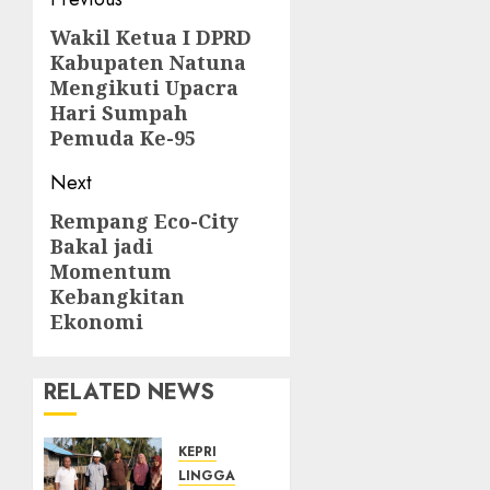
Post
navigation
Wakil Ketua I DPRD
Previous
Kabupaten Natuna
post:
Mengikuti Upacra
Hari Sumpah
Pemuda Ke-95
Next
Rempang Eco-City
Next
Bakal jadi
post:
Momentum
Kebangkitan
Ekonomi
RELATED NEWS
KEPRI
LINGGA