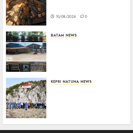
KOLOM | Anatomi Pemerasan
Bernama Pajak
10/08/2026
0
BATAM
NEWS
Nelayan Tradisional Batu
Merah Keluhkan Pembuangan
Lumpur ke Laut Hasil
Dredging di Perairan
McDermott
10/08/2026
0
KEPRI
NATUNA
NEWS
Kibarkan Merah Putih di
Pulau Sahi, TNI AU dan
Masyarakat Natuna Kobarkan
Semangat Kemerdekaan di
Wilayah Perbatasan
10/08/2026
0