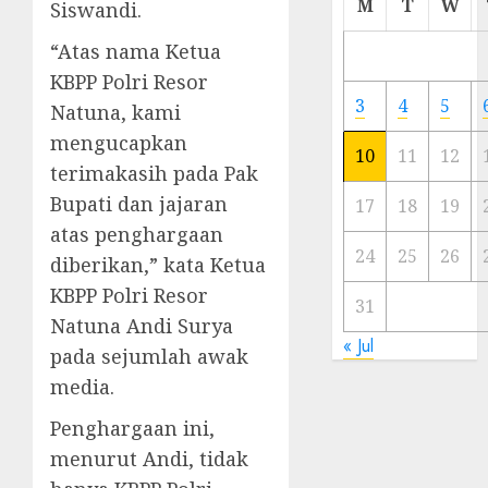
M
T
W
Siswandi.
Meski
Ada
“Atas nama Ketua
Artis
KBPP Polri Resor
Ibu
3
4
5
Natuna, kami
Kota
mengucapkan
10
11
12
23/11/20
terimakasih pada Pak
Bupati dan jajaran
0
17
18
19
atas penghargaan
24
25
26
diberikan,” kata Ketua
KBPP Polri Resor
31
Natuna Andi Surya
« Jul
pada sejumlah awak
media.
Penghargaan ini,
menurut Andi, tidak