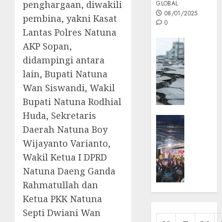
penghargaan, diwakili
GLOBAL
08/01/2025
pembina, yakni Kasat
0
Lantas Polres Natuna
Opini
AKP Sopan,
MISI
didampingi antara
MAS
lain, Bupati Natuna
:
Wan Siswandi, Wakil
Mitigas
Antisip
Bupati Natuna Rodhial
Megath
Huda, Sekretaris
KEPRI
Daerah Natuna Boy
NATUNA
05/12/202
NEWS
Wijayanto Varianto,
0
Opini
Wakil Ketua I DPRD
Masyar
Natuna Daeng Ganda
Sepem
Rahmatullah dan
Padati
Ketua PKK Natuna
Kampa
Pasan
Septi Dwiani Wan
Cermi