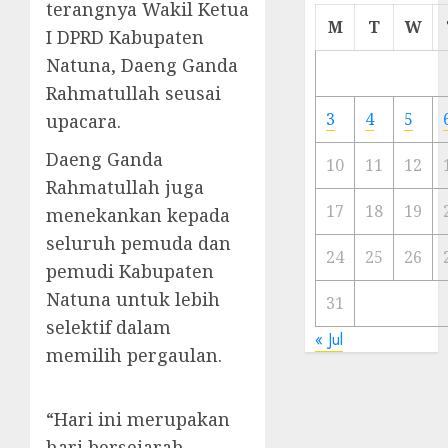
terangnya Wakil Ketua
Cermi
M
T
W
I DPRD Kabupaten
Meski
Natuna, Daeng Ganda
Ada
Artis
Rahmatullah seusai
Ibu
3
4
5
upacara.
Kota
Daeng Ganda
10
11
12
23/11/20
Rahmatullah juga
0
17
18
19
menekankan kepada
seluruh pemuda dan
24
25
26
pemudi Kabupaten
Natuna untuk lebih
31
selektif dalam
« Jul
memilih pergaulan.
“Hari ini merupakan
hari bersejarah,