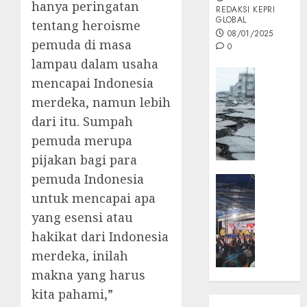
hanya peringatan
REDAKSI KEPRI
GLOBAL
tentang heroisme
08/01/2025
pemuda di masa
0
lampau dalam usaha
Opini
mencapai Indonesia
MISI
merdeka, namun lebih
MAS
dari itu. Sumpah
:
Mitigas
pemuda merupa
Antisip
pijakan bagi para
Megath
pemuda Indonesia
KEPRI
NATUNA
untuk mencapai apa
05/12/202
NEWS
yang esensi atau
0
Opini
hakikat dari Indonesia
Masyar
merdeka, inilah
Sepem
makna yang harus
Padati
Kampa
kita pahami,”
Pasan