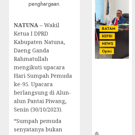
penghargaan.
NATUNA –
Wakil
BATAM
Ketua I DPRD
KEPRI
Kabupaten Natuna,
NEWS
Daeng Ganda
Opini
Rahmatullah
Ahmad Fakih
mengikuti upacara
Rambe, SH:
Hari Sumpah Pemuda
Advokat
ke-95. Upacara
Senior
berlangsung di Alun-
dengan
Pengalaman
alun Pantai Piwang,
dan
Senin (30/10/2023).
Integritas di
Dunia
“Sumpah pemuda
Hukum
senyatanya bukan