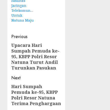
Fasilitas
Jaringan
Telekomunikasi
Untuk
Natuna Maju
Post
Previous
navigation
Upacara Hari
Previous
Sumpah Pemuda ke-
post:
95, KBPP Polri Resor
Natuna Turut Andil
Turunkan Pasukan
Next
Hari Sumpah
Next
Pemuda ke-95, KBPP
post:
Polri Resor Natuna
Terima Penghargaan