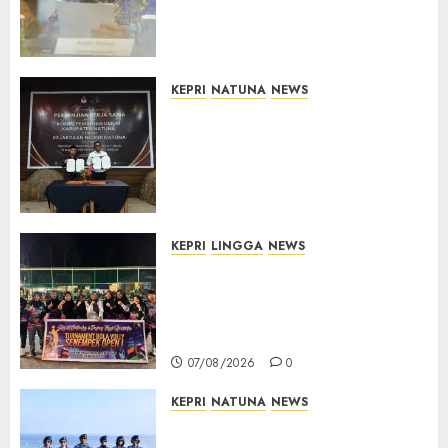
Pemerintah Prioritaskan
Wilayah 3T untuk Perkuat
Mutu Pendidikan
07/08/2026
0
KEPRI
NATUNA
NEWS
Kejari Natuna dan KPU Teken
Kerja Sama Lima Tahun,
Perkuat Pendampingan
Hukum Penyelenggaraan
Pemilu
07/08/2026
0
KEPRI
LINGGA
NEWS
Ketua DPRD Lingga Maya Sari
Buka Turnamen Voli
Senempek Open I, Dorong
Lahirnya Atlet Berprestasi
07/08/2026
0
KEPRI
NATUNA
NEWS
Merah Putih Raksasa Berkibar