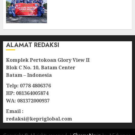
di Perbatasan, TNI AU dan
Lintas Instansi Perkuat
Semangat Kebangsaan di
Natuna
07/08/2026
0
ALAMAT REDAKSI
Komplek Pertokoan Glory View II
Blok C No. 10, Batam Center
Batam – Indonesia
Telp: 0778 4806376
HP: 081364005874
WA: 081372000937
Email :
redaksi@kepriglobal.com