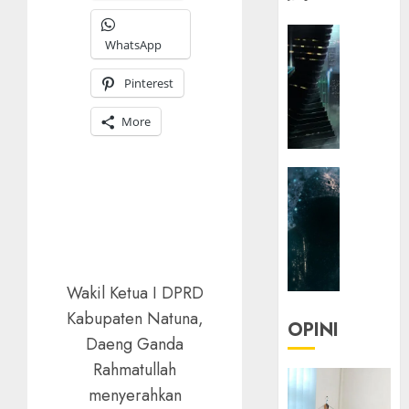
HEADLIN
WhatsApp
KOLOM
NASIONA
Pinterest
TEKNOLO
KOLO
More
|
Parado
HEADLIN
Utopia
KOLOM
TEKNOLO
05/06/20
KOLO
0
|
Senjak
Wakil Ketua I DPRD
Human
Kabupaten Natuna,
OPINI
Daeng Ganda
23/03/20
Rahmatullah
0
menyerahkan