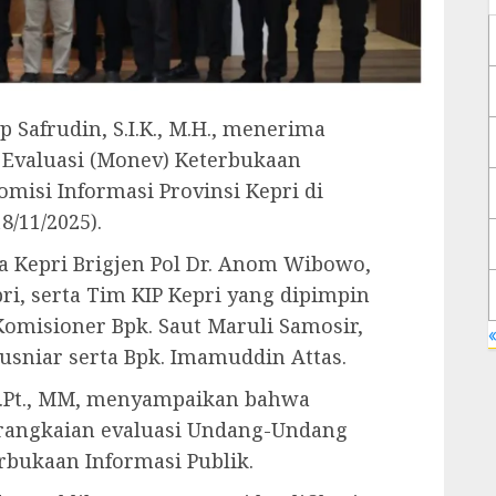
p Safrudin, S.I.K., M.H., menerima
 Evaluasi (Monev) Keterbukaan
omisi Informasi Provinsi Kepri di
8/11/2025).
a Kepri Brigjen Pol Dr. Anom Wibowo,
epri, serta Tim KIP Kepri yang dipimpin
 Komisioner Bpk. Saut Maruli Samosir,
«
Yusniar serta Bpk. Imamuddin Attas.
S.Pt., MM, menyampaikan bahwa
i rangkaian evaluasi Undang-Undang
bukaan Informasi Publik.