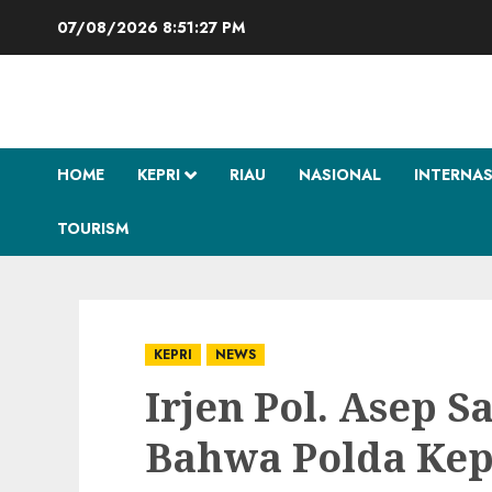
Skip
07/08/2026
8:51:28 PM
to
content
HOME
KEPRI
RIAU
NASIONAL
INTERNA
TOURISM
KEPRI
NEWS
Irjen Pol. Asep 
Bahwa Polda Kepr