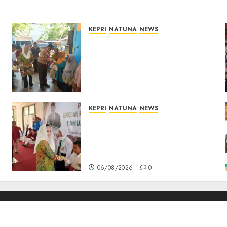
KEPRI
NATUNA
NEWS
Dari Ujung Negeri, Tower
Bersama Group Hadir Bawa
Kepedulian Sosial, Bupati
Cen Sui Lan Dorong CSR
Berkelanjutan di Natuna
06/08/2026
0
KEPRI
NATUNA
NEWS
Cen Sui Lan Buka MPLS
Sekolah Rakyat Natuna,
Tanamkan Semangat Raih
Masa Depan Gemilang
06/08/2026
0