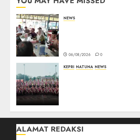
YOU MAY HAVE MISSED
NEWS
Bangun Komunikasi Tanpa
Sekat, Bupati dan Wakil
Bupati Natuna Ngopi
Bersama Wartawan
06/08/2026
0
KEPRI
NATUNA
NEWS
16 Putra-Putri Terbaik
Natuna Digembleng Jelang
Jambore Nasional XII 2026,
Wabup Jarmin: Kalian Duta
Daerah
06/08/2026
0
ALAMAT REDAKSI