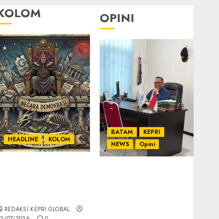
KOLOM
OPINI
BATAM
KEPRI
HEADLINE
KOLOM
NEWS
Opini
KOLOM | Semantik
Ahmad Fakih Rambe,
Kekuasaan dalam
SH: Advokat Senior
Kosa Kata yang
dengan Pengalaman
Berlutut
dan Integritas di
REDAKSI KEPRI GLOBAL
Dunia Hukum
2/07/2026
0