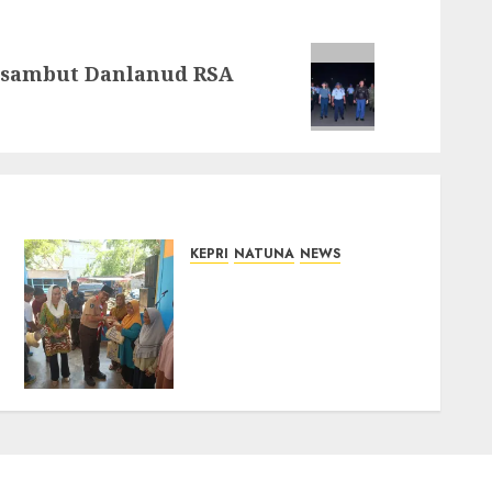
Disambut Danlanud RSA
KEPRI
NATUNA
NEWS
Dari Ujung Negeri, Tower
Bersama Group Hadir
Bawa Kepedulian Sosial,
Bupati Cen Sui Lan Dorong
CSR Berkelanjutan di
Natuna
06/08/2026
0