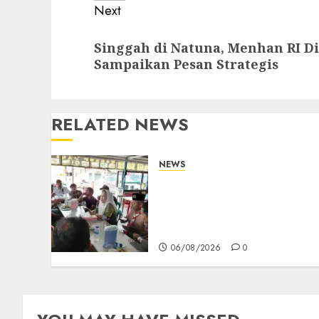
Next
Next
Singgah di Natuna, Menhan RI 
post:
Sampaikan Pesan Strategis
RELATED NEWS
NEWS
Bangun Komunikasi
Tanpa Sekat, Bupati dan
Wakil Bupati Natuna
Ngopi Bersama Wartawan
06/08/2026
0