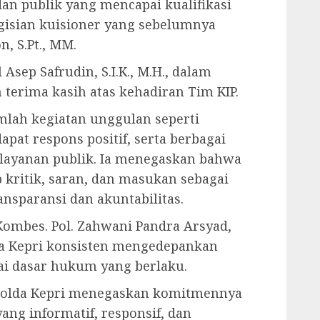
dan publik yang mencapai kualifikasi
ngisian kuisioner yang sebelumnya
n, S.Pt., MM.
 Asep Safrudin, S.I.K., M.H., dalam
erima kasih atas kehadiran Tim KIP.
mlah kegiatan unggulan seperti
at respons positif, serta berbagai
layanan publik. Ia menegaskan bahwa
p kritik, saran, dan masukan sebagai
nsparansi dan akuntabilitas.
Kombes. Pol. Zahwani Pandra Arsyad,
da Kepri konsisten mengedepankan
ai dasar hukum yang berlaku.
, Polda Kepri menegaskan komitmennya
ang informatif, responsif, dan