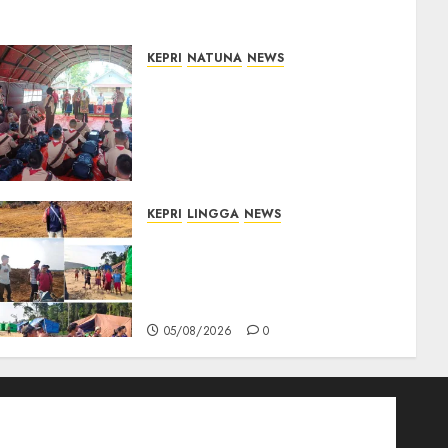
KEPRI
NATUNA
NEWS
Bupati Natuna Lepas
Kontingen Jamnas XII, Titip
Pesan Jaga Nama Baik
Daerah dan Utamakan
Pendidikan
06/08/2026
0
KEPRI
LINGGA
NEWS
Ribuan Pekerja Lokal PT CSA
Kompak Siap Turun ke RDP,
Tegaskan Perusahaan Jadi
Sumber Penghidupan
05/08/2026
0