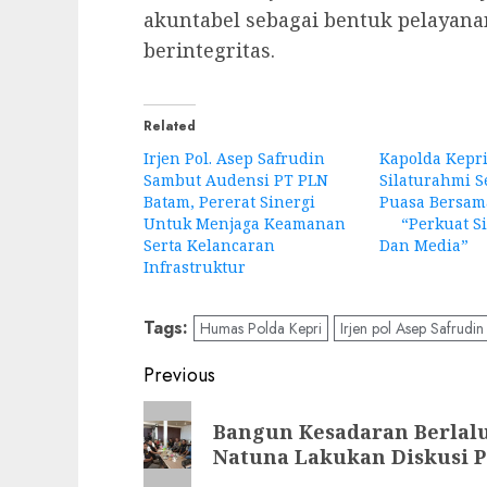
akuntabel sebagai bentuk pelayana
berintegritas.
Related
Irjen Pol. Asep Safrudin
Kapolda Kepri
Sambut Audensi PT PLN
Silaturahmi S
Batam, Pererat Sinergi
Puasa Bersam
Untuk Menjaga Keamanan
“Perkuat Sin
Serta Kelancaran
Dan Media”
Infrastruktur
Tags:
Humas Polda Kepri
Irjen pol Asep Safrudin
Post
Previous
navigation
Previous
Bangun Kesadaran Berlalu
post:
Natuna Lakukan Diskusi Pa