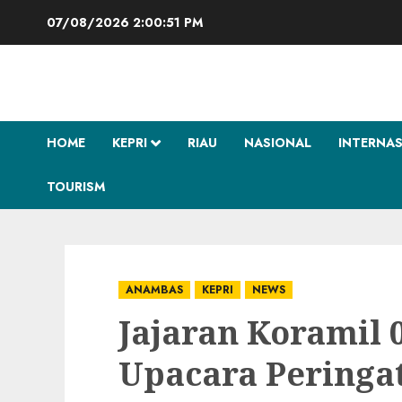
Skip
07/08/2026
2:00:52 PM
to
content
HOME
KEPRI
RIAU
NASIONAL
INTERNA
TOURISM
ANAMBAS
KEPRI
NEWS
Jajaran Koramil 
Upacara Peringa