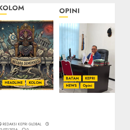
KOLOM
OPINI
BATAM
KEPRI
HEADLINE
KOLOM
NEWS
Opini
KOLOM | Semantik
Ahmad Fakih Rambe,
Kekuasaan dalam
SH: Advokat Senior
Kosa Kata yang
dengan Pengalaman
Berlutut
dan Integritas di
REDAKSI KEPRI GLOBAL
Dunia Hukum
2/07/2026
0