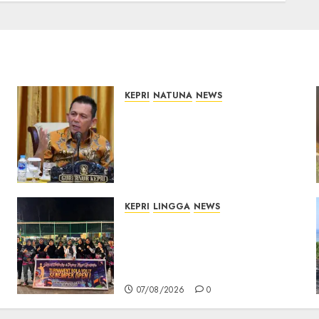
KEPRI
NATUNA
NEWS
Tim Konsultan Kawal
Revitalisasi 107 Sekolah di
Kepri, Pastikan
Pembangunan Berkualitas
dan Tepat Sasaran
07/08/2026
0
KEPRI
LINGGA
NEWS
n
Ketua DPRD Lingga Maya
Sari Buka Turnamen Voli
Senempek Open I, Dorong
Lahirnya Atlet Berprestasi
07/08/2026
0