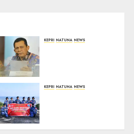
KEPRI
NATUNA
NEWS
Revitalisasi 107 Sekolah di
Kepri Telan Rp97 Miliar,
Pemerintah Prioritaskan
Wilayah 3T untuk Perkuat
Mutu Pendidikan
07/08/2026
0
KEPRI
NATUNA
NEWS
Merah Putih Raksasa
Berkibar di Perbatasan, TNI
AU dan Lintas Instansi
Perkuat Semangat
Kebangsaan di Natuna
07/08/2026
0