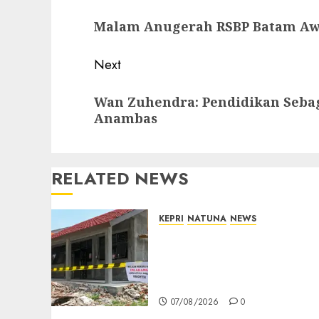
navigation
Previous
Malam Anugerah RSBP Batam Aw
post:
Next
Next
Wan Zuhendra: Pendidikan Seba
post:
Anambas
RELATED NEWS
KEPRI
NATUNA
NEWS
Revitalisasi 107 Sekolah
Dimulai, Pemprov Kepri
Prioritaskan Wilayah 3T
dan Sekolah Rusak
07/08/2026
0