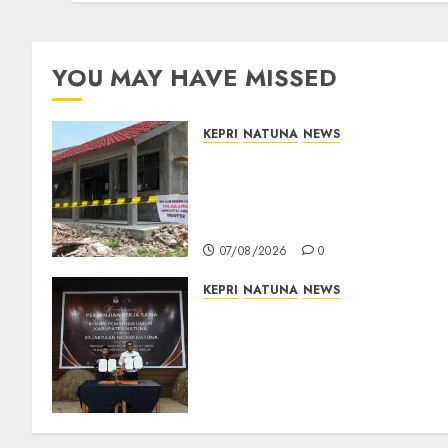
YOU MAY HAVE MISSED
KEPRI
NATUNA
NEWS
Revitalisasi 107 Sekolah
Dimulai, Pemprov Kepri
Prioritaskan Wilayah 3T dan
Sekolah Rusak
07/08/2026
0
KEPRI
NATUNA
NEWS
Kejari Natuna dan KPU Teke
Kerja Sama Lima Tahun,
Perkuat Pendampingan
Hukum Penyelenggaraan
Pemilu
07/08/2026
0