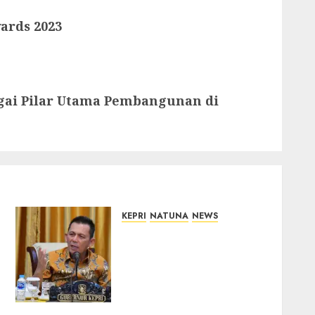
ards 2023
gai Pilar Utama Pembangunan di
KEPRI
NATUNA
NEWS
Tim Konsultan Kawal
Revitalisasi 107 Sekolah di
Kepri, Pastikan
Pembangunan Berkualitas
dan Tepat Sasaran
07/08/2026
0