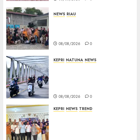
NEWS
RIAU
PT Arara Abadi-AAP Sinarmas
Distrik Merawang Berikan
Bantuan Operasi Gratis
08/08/2026
0
KEPRI
NATUNA
NEWS
Bendera Merah Putih
Berkibar di Jalanan Natuna,
TNI AU Gelorakan Semangat
Kemerdekaan
08/08/2026
0
KEPRI
NEWS
TREND
Ombudsman Kepri Tampung
Puluhan Keluhan Warga
Bintan, Mulai dari Bantuan
Sosial, BBM Solar, Hingga