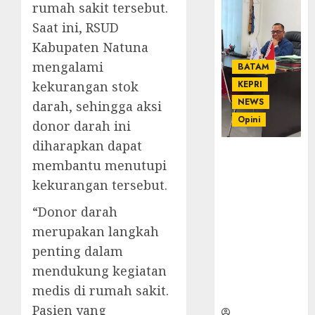
rumah sakit tersebut.
Saat ini, RSUD
Kabupaten Natuna
mengalami
BATAM
kekurangan stok
KEPRI
NEWS
darah, sehingga aksi
Opini
donor darah ini
diharapkan dapat
Ahmad Fakih
membantu menutupi
Rambe, SH:
kekurangan tersebut.
Advokat
Senior
“Donor darah
dengan
merupakan langkah
Pengalaman
dan
penting dalam
Integritas di
mendukung kegiatan
Dunia
medis di rumah sakit.
Hukum
Pasien yang