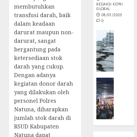
REDAKSI KEPRI
membutuhkan
GLOBAL
transfusi darah, baik
08/01/2025
0
dalam keadaan
darurat maupun non-
Opini
darurat, sangat
MISI
MAS
bergantung pada
:
ketersediaan stok
Mitigas
darah yang cukup.
Antisip
Dengan adanya
Megath
KEPRI
kegiatan donor darah
NATUNA
05/12/202
yang dilakukan oleh
NEWS
0
personel Polres
Opini
Natuna, diharapkan
Masyar
Sepem
jumlah stok darah di
Padati
RSUD Kabupaten
Kampa
Natuna dapat
Pasan