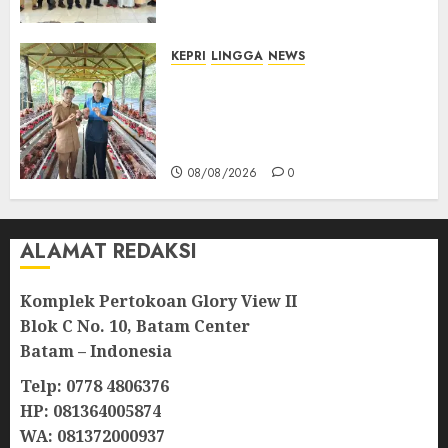
Lampu Jalan
08/08/2026
0
KEPRI
LINGGA
NEWS
Produksi Belum Mampu
Penuhi Pasar, BUMDes Desa
Keton Berharap Dukungan
Penambahan Ayam Petelur
08/08/2026
0
ALAMAT REDAKSI
Komplek Pertokoan Glory View II
Blok C No. 10, Batam Center
Batam – Indonesia
Telp: 0778 4806376
HP: 081364005874
WA: 081372000937