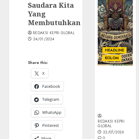
Saudara Kita
Yang
Membutuhkan
REDAKSI KEPRI GLOBAL
24/01/2024
HEADLINE
KOLOM
Share this:
X
KOLOM |
Semantik
Facebook
Kekuasaan
dalam Kosa
Telegram
Kata yang
Berlutut
WhatsApp
REDAKSI KEPRI
Pinterest
GLOBAL
22/07/2026
0
More