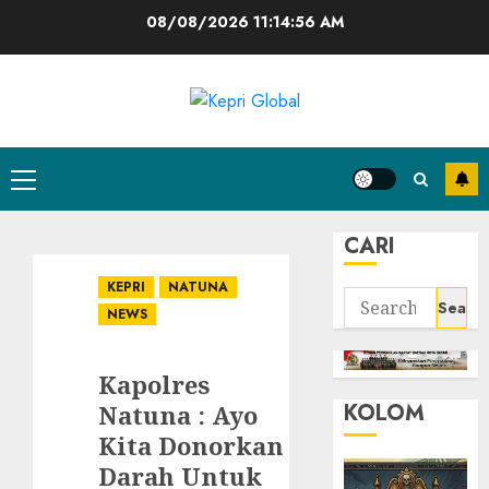
Skip
08/08/2026
11:14:56 AM
to
content
Primary
Menu
CARI
KEPRI
NATUNA
Search
NEWS
for:
Kapolres
KOLOM
Natuna : Ayo
Kita Donorkan
Darah Untuk