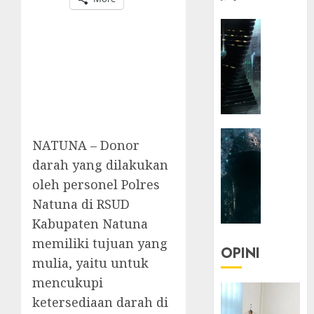
HEADLIN
KOLOM
NASIONA
TEKNOLO
KOLO
|
Parado
HEADLIN
Utopia
NATUNA – Donor
KOLOM
darah yang dilakukan
TEKNOLO
05/06/20
oleh personel Polres
KOLO
0
|
Natuna di RSUD
Senjak
Kabupaten Natuna
Human
memiliki tujuan yang
OPINI
mulia, yaitu untuk
23/03/20
mencukupi
0
ketersediaan darah di