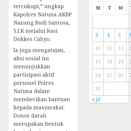
tercukupi,” ungkap
Cermi
M
T
W
Meski
Kapolres Natuna AKBP
Ada
Nanang Budi Santosa,
Artis
S.I.K melalui Kasi
Ibu
3
4
5
Kota
Dokkes Cahyo.
10
11
12
Ia juga mengatajan,
23/11/20
aksi sosial ini
0
17
18
19
menunjukkan
partisipasi aktif
24
25
26
personel Polres
31
Natuna dalam
memberikan bantuan
« Jul
kepada masyarakat.
Donor darah
merupakan bentuk