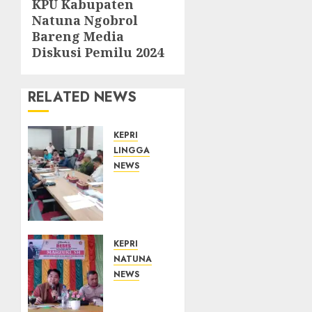
KPU Kabupaten
Next
Natuna Ngobrol
post:
Bareng Media
Diskusi Pemilu 2024
RELATED NEWS
KEPRI
LINGGA
NEWS
Polemik
Lahan
PT
CSA,
Kades
KEPRI
Limbung
NATUNA
Tegas:
NEWS
Tak
Reses
Akan
DPRD