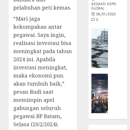
REDAKSI KEPRI
pelabuhan peti kemas.
GLOBAL
08/01/2025
“Mari jaga
0
kekompakan antar
Opini
pegawai. Saya ingin,
MISI
realisasi investasi bisa
MAS
meningkat pada tahun
:
Mitigas
2024 ini. Apabila
Antisip
investasi meningkat,
Megath
maka ekonomi pun
KEPRI
NATUNA
akan tumbuh baik,”
05/12/202
NEWS
pesan Rudi saat
0
Opini
memimpin apel
Masyar
gabungan seluruh
Sepem
pegawai BP Batam,
Padati
Kampa
Selasa (20/2/2024).
Pasan