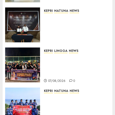
07/08/2026
0
KEPRI
NATUNA
NEWS
Kejari Natuna dan KPU Teken
Kerja Sama Lima Tahun,
Perkuat Pendampingan
Hukum Penyelenggaraan
Pemilu
07/08/2026
0
KEPRI
LINGGA
NEWS
Ketua DPRD Lingga Maya Sari
Buka Turnamen Voli
Senempek Open I, Dorong
Lahirnya Atlet Berprestasi
07/08/2026
0
KEPRI
NATUNA
NEWS
Merah Putih Raksasa Berkibar
di Perbatasan, TNI AU dan
Lintas Instansi Perkuat
Semangat Kebangsaan di