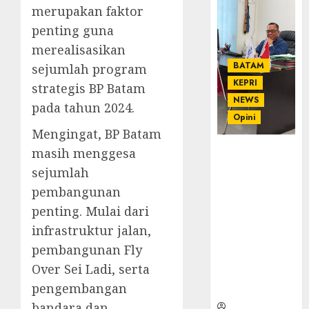
merupakan faktor
penting guna
merealisasikan
BATAM
sejumlah program
KEPRI
strategis BP Batam
NEWS
pada tahun 2024.
Opini
Mengingat, BP Batam
masih menggesa
Ahmad Fakih
Rambe, SH:
sejumlah
Advokat
pembangunan
Senior
penting. Mulai dari
dengan
Pengalaman
infrastruktur jalan,
dan
pembangunan Fly
Integritas di
Over Sei Ladi, serta
Dunia
pengembangan
Hukum
bandara dan