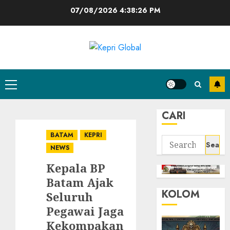
Skip
07/08/2026
4:38:27 PM
to
content
Primary
Menu
CARI
BATAM
KEPRI
Search
NEWS
for:
Kepala BP
Batam Ajak
KOLOM
Seluruh
Pegawai Jaga
Kekompakan