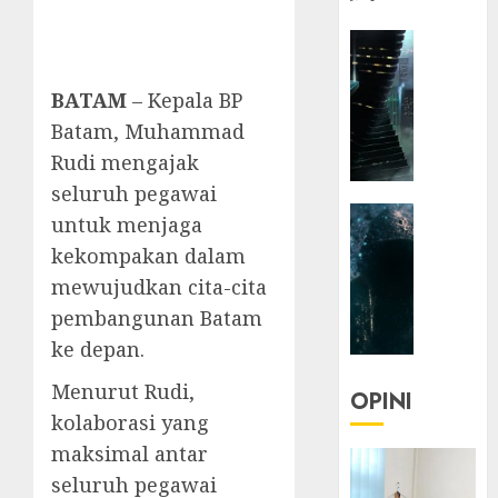
HEADLIN
KOLOM
NASIONA
BATAM
– Kepala BP
TEKNOLO
Batam, Muhammad
KOLO
Rudi mengajak
|
seluruh pegawai
Parado
HEADLIN
Utopia
untuk menjaga
KOLOM
kekompakan dalam
TEKNOLO
05/06/20
mewujudkan cita-cita
KOLO
0
pembangunan Batam
|
Senjak
ke depan.
Human
Menurut Rudi,
OPINI
23/03/20
kolaborasi yang
maksimal antar
0
seluruh pegawai