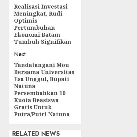
navigation
Realisasi Investasi
Previous
Meningkat, Rudi
post:
Optimis
Pertumbuhan
Ekonomi Batam
Tumbuh Signifikan
Next
Tandatangani Mou
Next
Bersama Universitas
post:
Esa Unggul, Bupati
Natuna
Persembahkan 10
Kuota Beasiswa
Gratis Untuk
Putra/Putri Natuna
RELATED NEWS