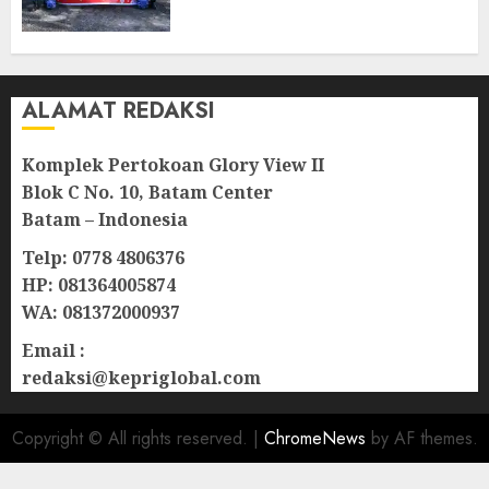
Natuna
07/08/2026
0
ALAMAT REDAKSI
Komplek Pertokoan Glory View II
Blok C No. 10, Batam Center
Batam – Indonesia
Telp: 0778 4806376
HP: 081364005874
WA: 081372000937
Email :
redaksi@kepriglobal.com
Copyright © All rights reserved.
|
ChromeNews
by AF themes.