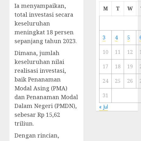
Ia menyampaikan,
Cermi
M
T
W
Meski
total investasi secara
Ada
keseluruhan
Artis
meningkat 18 persen
Ibu
3
4
5
sepanjang tahun 2023.
Kota
10
11
12
Dimana, jumlah
23/11/20
keseluruhan nilai
0
17
18
19
realisasi investasi,
baik Penanaman
24
25
26
Modal Asing (PMA)
31
dan Penanaman Modal
Dalam Negeri (PMDN),
« Jul
sebesar Rp 15,62
triliun.
Dengan rincian,