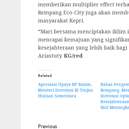
memberikan multiplier effect terha
Rempang Eco-City juga akan memb
masyarakat Kepri.
“Mari bersama menciptakan iklim i
mencapai kemajuan yang signifika
kesejahteraan yang lebih baik bagi
Ariastuty.
KG/red
Related
Apresiasi Upaya BP Batam,
Bahas Penge
Menteri Investasi RI Tinjau
Rempang, Men
Hunian Sementara
Investasi Opt
Kesejahteraa
Ikut Meningk
Post
Previous