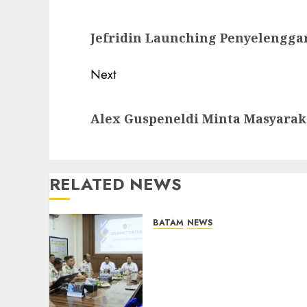
navigation
Previous
Jefridin Launching Penyelengga
post:
Next
Next
Alex Guspeneldi Minta Masyarak
post:
RELATED NEWS
BATAM
NEWS
Deputi Imigrasi dan
Pemasyarakatan Kemenko
Kumham Imipas Kunjungi
Lapas Batam, Bahas
Overstaying dan KUHP