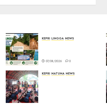
KEPRI
LINGGA
NEWS
CSR PT CSA Berbuah
Manfaat, Jalan Rusak Menuju
Pantai Mempanak Kini Mulus
07/08/2026
0
KEPRI
NATUNA
NEWS
Bupati Natuna Lepas
Kontingen Jamnas XII, Titip
Pesan Jaga Nama Baik
Daerah dan Utamakan
Pendidikan
06/08/2026
0