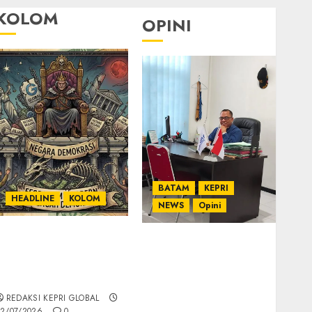
KOLOM
OPINI
BATAM
KEPRI
HEADLINE
KOLOM
NEWS
Opini
KOLOM | Semantik
Ahmad Fakih Rambe,
Kekuasaan dalam
SH: Advokat Senior
Kosa Kata yang
dengan Pengalaman
Berlutut
dan Integritas di
REDAKSI KEPRI GLOBAL
Dunia Hukum
2/07/2026
0