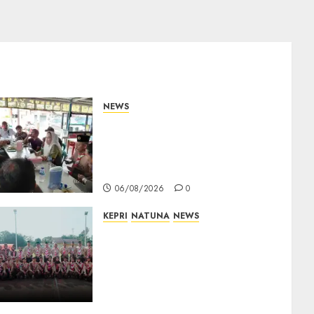
NEWS
Bangun Komunikasi Tanpa
Sekat, Bupati dan Wakil
Bupati Natuna Ngopi
Bersama Wartawan
06/08/2026
0
KEPRI
NATUNA
NEWS
16 Putra-Putri Terbaik
Natuna Digembleng Jelang
Jambore Nasional XII 2026,
Wabup Jarmin: Kalian Duta
Daerah
06/08/2026
0