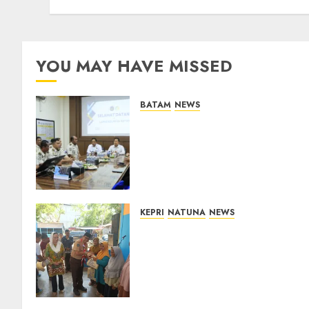
Baru
07/08/2026
0
YOU MAY HAVE MISSED
BATAM
NEWS
Deputi Imigrasi dan
Pemasyarakatan Kemenko
Kumham Imipas Kunjungi
Lapas Batam, Bahas
Overstaying dan KUHP Baru
07/08/2026
0
KEPRI
NATUNA
NEWS
Dari Ujung Negeri, Tower
Bersama Group Hadir Bawa
Kepedulian Sosial, Bupati
Cen Sui Lan Dorong CSR
Berkelanjutan di Natuna
06/08/2026
0