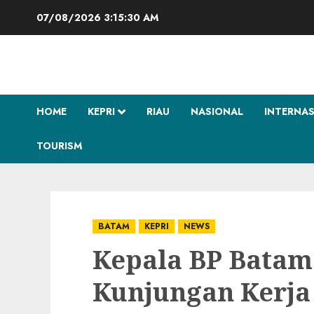
Skip
07/08/2026
3:15:31 AM
to
content
HOME
KEPRI
RIAU
NASIONAL
INTERNA
TOURISM
BATAM
KEPRI
NEWS
Kepala BP Bata
Kunjungan Kerja 