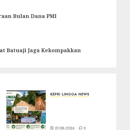
raan Bulan Dana PMI
at Batuaji Jaga Kekompakkan
KEPRI
LINGGA
NEWS
CSR PT CSA Berbuah
Manfaat, Jalan Rusak
Menuju Pantai Mempanak
Kini Mulus
07/08/2026
0