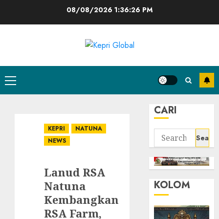
Skip
08/08/2026
1:36:27 PM
to
content
Primary
Menu
CARI
KEPRI
NATUNA
Search
NEWS
for:
Lanud RSA
KOLOM
Natuna
Kembangkan
RSA Farm,