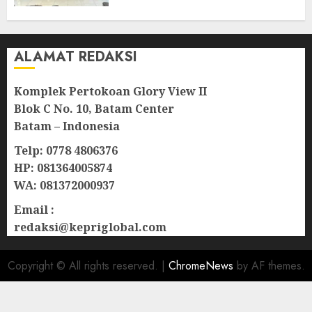
08/08/2026
0
ALAMAT REDAKSI
Komplek Pertokoan Glory View II
Blok C No. 10, Batam Center
Batam – Indonesia
Telp: 0778 4806376
HP: 081364005874
WA: 081372000937
Email :
redaksi@kepriglobal.com
Copyright © All rights reserved.
|
ChromeNews
by AF themes.