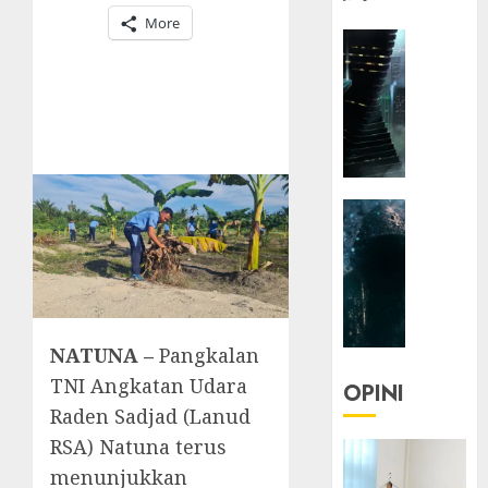
More
HEADLIN
KOLOM
NASIONA
TEKNOLO
KOLO
|
Parado
HEADLIN
Utopia
KOLOM
TEKNOLO
05/06/20
KOLO
0
|
Senjak
NATUNA –
Pangkalan
Human
TNI Angkatan Udara
OPINI
23/03/20
Raden Sadjad (Lanud
RSA) Natuna terus
0
menunjukkan