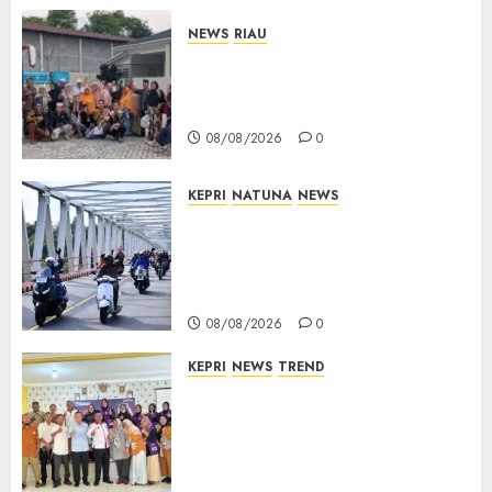
NEWS
RIAU
PT Arara Abadi-AAP Sinarmas
Distrik Merawang Berikan
Bantuan Operasi Gratis
08/08/2026
0
KEPRI
NATUNA
NEWS
Bendera Merah Putih
Berkibar di Jalanan Natuna,
TNI AU Gelorakan Semangat
Kemerdekaan
08/08/2026
0
KEPRI
NEWS
TREND
Ombudsman Kepri Tampung
Puluhan Keluhan Warga
Bintan, Mulai dari Bantuan
Sosial, BBM Solar, Hingga
Lampu Jalan