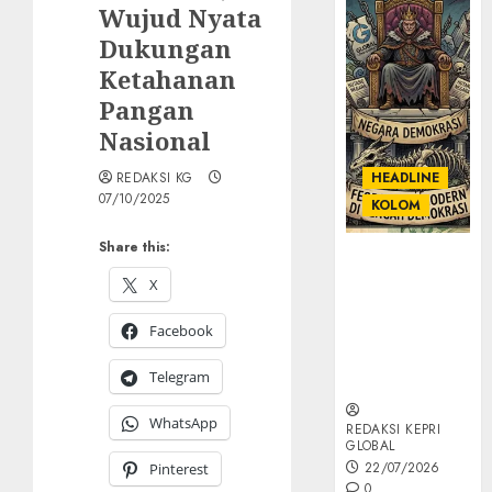
Wujud Nyata
Dukungan
Ketahanan
Pangan
Nasional
REDAKSI KG
HEADLINE
07/10/2025
KOLOM
Share this:
KOLOM |
Semantik
X
Kekuasaan
Facebook
dalam Kosa
Kata yang
Telegram
Berlutut
WhatsApp
REDAKSI KEPRI
GLOBAL
22/07/2026
Pinterest
0