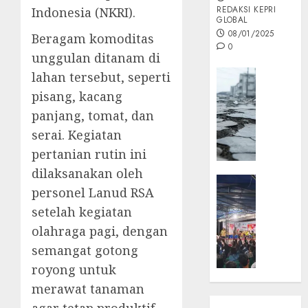
REDAKSI KEPRI
Indonesia (NKRI).
GLOBAL
08/01/2025
Beragam komoditas
0
unggulan ditanam di
Opini
lahan tersebut, seperti
MISI
pisang, kacang
MAS
panjang, tomat, dan
:
serai. Kegiatan
Mitigas
pertanian rutin ini
Antisip
Megath
dilaksanakan oleh
KEPRI
personel Lanud RSA
NATUNA
05/12/202
setelah kegiatan
NEWS
0
Opini
olahraga pagi, dengan
Masyar
semangat gotong
Sepem
royong untuk
Padati
merawat tanaman
Kampa
Pasan