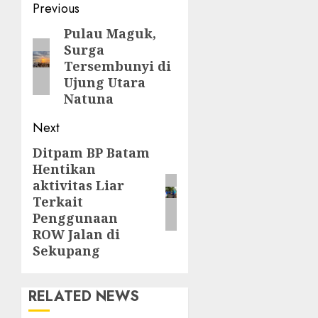
Post
Previous
navigation
Pulau Maguk,
Previous
Surga
post:
Tersembunyi di
Ujung Utara
Natuna
Next
Ditpam BP Batam
Next
Hentikan
post:
aktivitas Liar
Terkait
Penggunaan
ROW Jalan di
Sekupang
RELATED NEWS