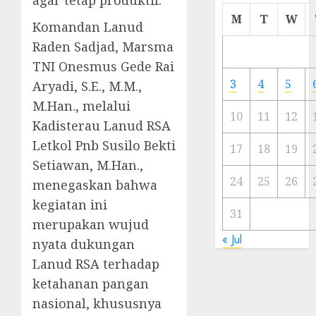
agar tetap produktif.
Cermi
M
T
W
Komandan Lanud
Meski
Ada
Raden Sadjad, Marsma
Artis
TNI Onesmus Gede Rai
Ibu
3
4
5
Aryadi, S.E., M.M.,
Kota
M.Han., melalui
10
11
12
Kadisterau Lanud RSA
23/11/20
Letkol Pnb Susilo Bekti
0
17
18
19
Setiawan, M.Han.,
24
25
26
menegaskan bahwa
kegiatan ini
31
merupakan wujud
« Jul
nyata dukungan
Lanud RSA terhadap
ketahanan pangan
nasional, khususnya