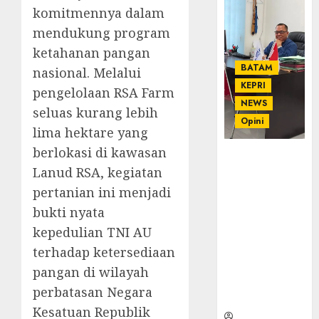
komitmennya dalam
mendukung program
ketahanan pangan
BATAM
nasional. Melalui
KEPRI
pengelolaan RSA Farm
NEWS
seluas kurang lebih
Opini
lima hektare yang
berlokasi di kawasan
Ahmad Fakih
Lanud RSA, kegiatan
Rambe, SH:
Advokat
pertanian ini menjadi
Senior
bukti nyata
dengan
kepedulian TNI AU
Pengalaman
terhadap ketersediaan
dan
Integritas di
pangan di wilayah
Dunia
perbatasan Negara
Hukum
Kesatuan Republik