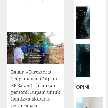
HEADLIN
KOLOM
NASIONA
TEKNOLO
KOLO
|
Parado
HEADLIN
Utopia
KOLOM
TEKNOLO
05/06/20
KOLO
0
|
Batam – Direktorat
Senjak
Pengamanan (Ditpam
Human
BP Batam) Turunkan
OPINI
23/03/20
personil Ditpam untuk
hentikan aktivitas
0
perencanaan