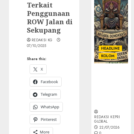
Terkait
Penggunaan
ROW Jalan di
Sekupang
REDAKSI KG
07/10/2025
HEADLINE
KOLOM
Share this:
X
KOLOM |
Semantik
Facebook
Kekuasaan
dalam Kosa
Telegram
Kata yang
Berlutut
WhatsApp
REDAKSI KEPRI
Pinterest
GLOBAL
22/07/2026
More
0