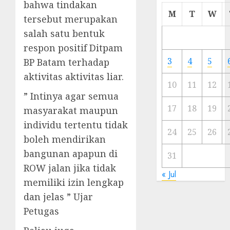
bahwa tindakan
Cermi
M
T
W
tersebut merupakan
Meski
salah satu bentuk
Ada
Artis
respon positif Ditpam
Ibu
3
4
5
BP Batam terhadap
Kota
aktivitas aktivitas liar.
10
11
12
23/11/20
” Intinya agar semua
0
17
18
19
masyarakat maupun
individu tertentu tidak
24
25
26
boleh mendirikan
bangunan apapun di
31
ROW jalan jika tidak
« Jul
memiliki izin lengkap
dan jelas ” Ujar
Petugas