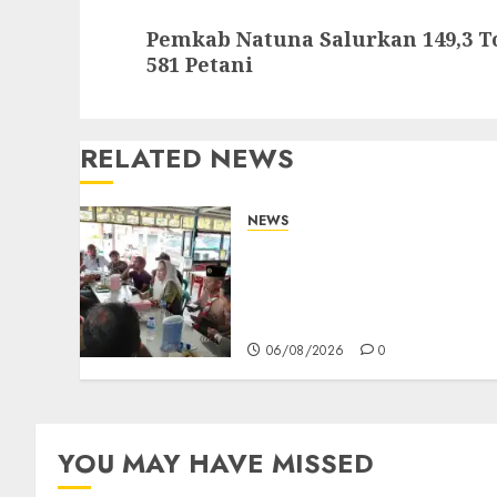
Next
Pemkab Natuna Salurkan 149,3 T
post:
581 Petani
RELATED NEWS
NEWS
Bangun Komunikasi
Tanpa Sekat, Bupati dan
Wakil Bupati Natuna
Ngopi Bersama Wartawan
06/08/2026
0
YOU MAY HAVE MISSED