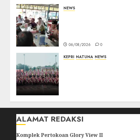
NEWS
Bangun Komunikasi Tanpa
Sekat, Bupati dan Wakil
Bupati Natuna Ngopi
Bersama Wartawan
06/08/2026
0
KEPRI
NATUNA
NEWS
16 Putra-Putri Terbaik
Natuna Digembleng Jelang
Jambore Nasional XII 2026,
Wabup Jarmin: Kalian Duta
Daerah
06/08/2026
0
ALAMAT REDAKSI
Komplek Pertokoan Glory View II