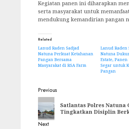
Kegiatan panen ini diharapkan menj
serta masyarakat untuk memanfaat
mendukung kemandirian pangan nas
Related
Lanud Raden Sadjad
Lanud Raden 
Natuna Perkuat Ketahanan
Natuna Dukun
Pangan Bersama
Estate, Panen
Masyarakat di RSA Farm
Segar untuk 
Pangan
Post
Previous
navigation
Previous
Satlantas Polres Natuna
post:
Tingkatkan Disiplin Ber
Next