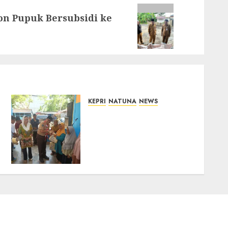
on Pupuk Bersubsidi ke
KEPRI
NATUNA
NEWS
Dari Ujung Negeri, Tower
Bersama Group Hadir
Bawa Kepedulian Sosial,
Bupati Cen Sui Lan Dorong
CSR Berkelanjutan di
Natuna
06/08/2026
0