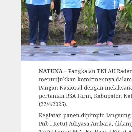
NATUNA –
Pangkalan TNI AU Raden
menunjukkan komitmennya dalam
Pangan Nasional dengan melaksana
pertanian RSA Farm, Kabupaten Nat
(22/4/2025).
Kegiatan panen dipimpin langsung
Pnb I Ketut Adiyasa Ambara, didam
17/D.I Lanud RSA, Ny. Dewi I Ketut 