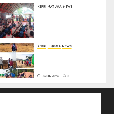
KEPRI
NATUNA
NEWS
Bupati Natuna Lepas
Kontingen Jamnas XII, Titip
Pesan Jaga Nama Baik
Daerah dan Utamakan
Pendidikan
06/08/2026
0
KEPRI
LINGGA
NEWS
Ribuan Pekerja Lokal PT CSA
Kompak Siap Turun ke RDP,
Tegaskan Perusahaan Jadi
Sumber Penghidupan
05/08/2026
0