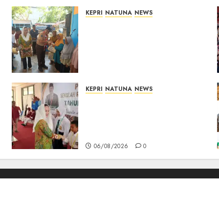
KEPRI
NATUNA
NEWS
Dari Ujung Negeri, Tower
Bersama Group Hadir Bawa
Kepedulian Sosial, Bupati
Cen Sui Lan Dorong CSR
Berkelanjutan di Natuna
06/08/2026
0
KEPRI
NATUNA
NEWS
Cen Sui Lan Buka MPLS
Sekolah Rakyat Natuna,
Tanamkan Semangat Raih
Masa Depan Gemilang
06/08/2026
0