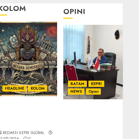
KOLOM
OPINI
BATAM
KEPRI
HEADLINE
KOLOM
NEWS
Opini
KOLOM | Semantik
Ahmad Fakih Rambe,
Kekuasaan dalam
SH: Advokat Senior
Kosa Kata yang
dengan Pengalaman
Berlutut
dan Integritas di
REDAKSI KEPRI GLOBAL
Dunia Hukum
2/07/2026
0