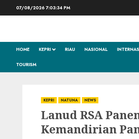
Skip
07/08/2026
7:03:35 PM
to
content
HOME
KEPRI
RIAU
NASIONAL
INTERNA
TOURISM
KEPRI
NATUNA
NEWS
Lanud RSA Panen
Kemandirian Pan