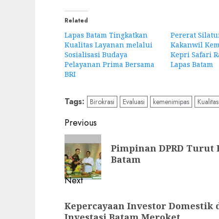
Related
Lapas Batam Tingkatkan
Pererat Silat
Kualitas Layanan melalui
Kakanwil Ke
Sosialisasi Budaya
Kepri Safari 
Pelayanan Prima Bersama
Lapas Batam
BRI
Tags:
Birokrasi
Evaluasi
kemenimipas
Kualitas
Post
Previous
navigation
Previous
Pimpinan DPRD Turut R
post:
Batam
Next
Next
Kepercayaan Investor Domestik 
post:
Investasi Batam Meroket