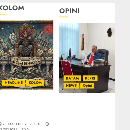
KOLOM
OPINI
BATAM
KEPRI
HEADLINE
KOLOM
NEWS
Opini
KOLOM | Semantik
Ahmad Fakih Rambe,
Kekuasaan dalam
SH: Advokat Senior
Kosa Kata yang
dengan Pengalaman
Berlutut
dan Integritas di
REDAKSI KEPRI GLOBAL
Dunia Hukum
2/07/2026
0