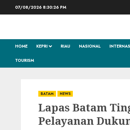
Skip
07/08/2026
8:30:27 PM
to
content
HOME
KEPRI
RIAU
NASIONAL
INTERNA
TOURISM
BATAM
NEWS
Lapas Batam Tin
Pelayanan Dukun