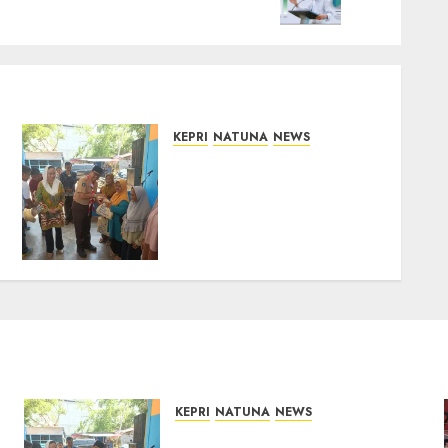
KEPRI
NATUNA
NEWS
Dari Ujung Negeri, Tower
Bersama Group Hadir
Bawa Kepedulian Sosial,
Bupati Cen Sui Lan Dorong
CSR Berkelanjutan di
Natuna
06/08/2026
0
KEPRI
NATUNA
NEWS
Dari Ujung Negeri, Tower