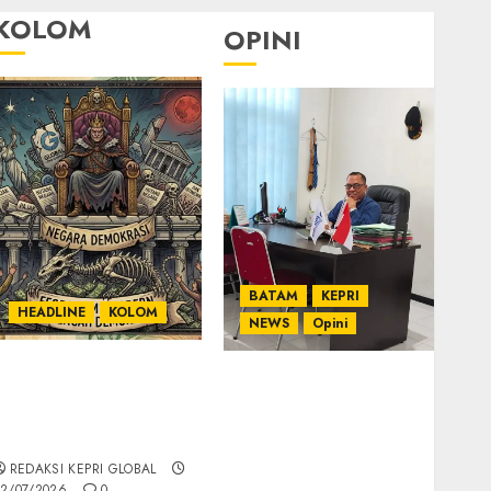
KOLOM
OPINI
BATAM
KEPRI
HEADLINE
KOLOM
NEWS
Opini
KOLOM | Semantik
Ahmad Fakih Rambe,
Kekuasaan dalam
SH: Advokat Senior
Kosa Kata yang
dengan Pengalaman
Berlutut
dan Integritas di
REDAKSI KEPRI GLOBAL
Dunia Hukum
2/07/2026
0