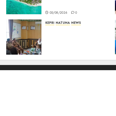
Pulau Kepala Bawa Harapan
Baru bagi Warga
05/08/2026
0
KEPRI
NATUNA
NEWS
Natuna Pacu Pembinaan
Kafilah MTQ Sejak Dini,
Bupati: Target Bukan
Sekadar Empat Besar, Tapi
Jadi yang Terbaik
04/08/2026
0