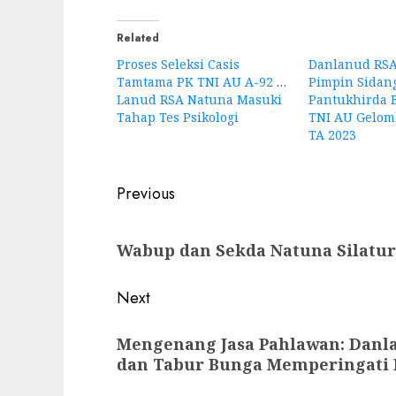
Related
Proses Seleksi Casis
Danlanud RSA
Tamtama PK TNI AU A-92 di
Pimpin Sidan
Lanud RSA Natuna Masuki
Pantukhirda B
Tahap Tes Psikologi
TNI AU Gelomb
TA 2023
Post
Previous
navigation
Previous
Wabup dan Sekda Natuna Silatu
post:
Next
Next
Mengenang Jasa Pahlawan: Danl
post:
dan Tabur Bunga Memperingati 