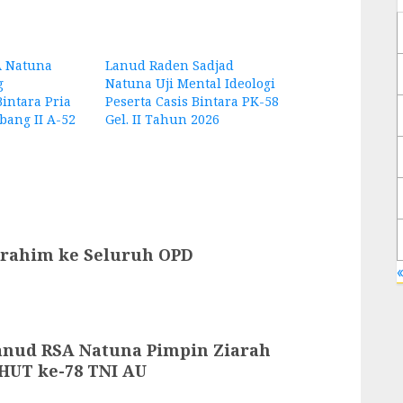
 Natuna
Lanud Raden Sadjad
g
Natuna Uji Mental Ideologi
intara Pria
Peserta Casis Bintara PK-58
ang II A-52
Gel. II Tahun 2026
rrahim ke Seluruh OPD
«
anud RSA Natuna Pimpin Ziarah
HUT ke-78 TNI AU