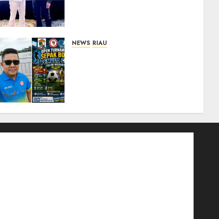
Internasional, Bawa Gagasan
Pengembangan Bedah
Ortopedi Asia Tenggara
05/08/2026
0
NEWS
RIAU
Sambut HUT RI ke-81,
Pemuda dan Pemerintahan
Teluk Meranti Gelar Open
Turnamen Sepak Bola
Pemuda Cup 2026
04/08/2026
0