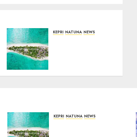
KEPRI
NATUNA
NEWS
Negara Hadir di
Perbatasan, Pembangunan
Tanggul Pulau Kepala
Bawa Harapan Baru bagi
Warga
05/08/2026
0
KEPRI
NATUNA
NEWS
Negara Hadir di Perbatasan,
Pembangunan Tanggul