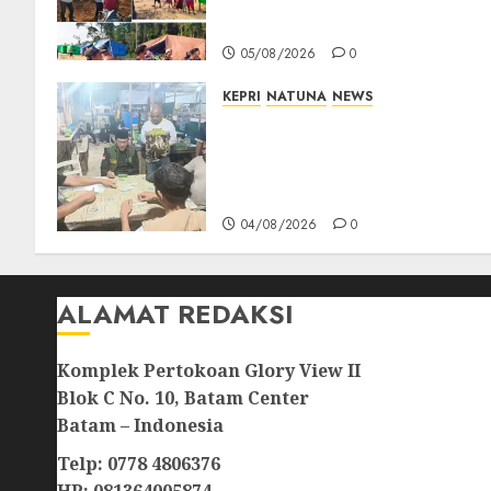
Tegaskan Perusahaan Jadi
Sumber Penghidupan
05/08/2026
0
KEPRI
NATUNA
NEWS
Raja Mustakim dan Domino
Natuna, Saat Permainan
Tradisional Menjadi Perekat
Persaudaraan Warga
04/08/2026
0
ALAMAT REDAKSI
Komplek Pertokoan Glory View II
Blok C No. 10, Batam Center
Batam – Indonesia
Telp: 0778 4806376