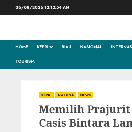
Skip
06/08/2026
12:12:55 AM
to
content
HOME
KEPRI
RIAU
NASIONAL
INTERNA
TOURISM
KEPRI
NATUNA
NEWS
Memilih Prajurit
Casis Bintara L