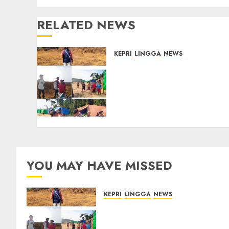
RELATED NEWS
KEPRI
LINGGA
NEWS
Ribuan Pekerja Lokal PT
CSA Kompak Siap Turun
ke RDP, Tegaskan
Perusahaan Jadi Sumber
Penghidupan
05/08/2026
0
YOU MAY HAVE MISSED
KEPRI
LINGGA
NEWS
Ribuan Pekerja Lokal PT CSA
Kompak Siap Turun ke RDP,