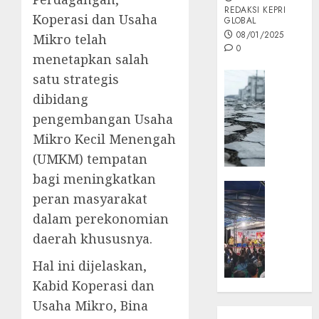
REDAKSI KEPRI
Koperasi dan Usaha
GLOBAL
08/01/2025
Mikro telah
0
menetapkan salah
Opini
satu strategis
MISI
dibidang
MAS
pengembangan Usaha
:
Mikro Kecil Menengah
Mitigas
(UMKM) tempatan
Antisip
Megath
bagi meningkatkan
KEPRI
peran masyarakat
NATUNA
05/12/202
dalam perekonomian
NEWS
0
Opini
daerah khususnya.
Masyar
Hal ini dijelaskan,
Sepem
Kabid Koperasi dan
Padati
Kampa
Usaha Mikro, Bina
Pasan