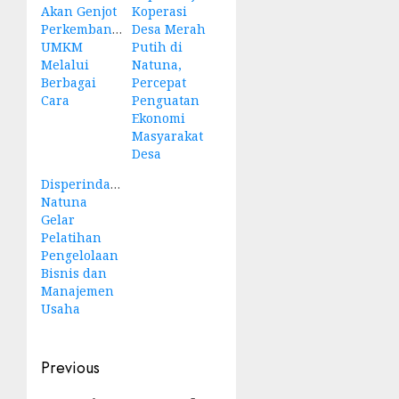
Akan Genjot
Koperasi
Perkembangan
Desa Merah
UMKM
Putih di
Melalui
Natuna,
Berbagai
Percepat
Cara
Penguatan
Ekonomi
Masyarakat
Desa
Disperindagkopum
Natuna
Gelar
Pelatihan
Pengelolaan
Bisnis dan
Manajemen
Usaha
Post
Previous