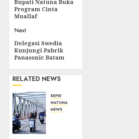
navigation
Previous
Bupati Natuna Buka
Program Cinta
post:
Muallaf
Next
Next
Delegasi Swedia
Kunjungi Pabrik
post:
Panasonic Batam
RELATED NEWS
KEPRI
NATUNA
NEWS
Bendera
Merah
Putih
Berkibar