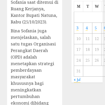
Sofania saat ditemui di
Cermi
M
T
W
Ruang Kerjanya,
Meski
Kantor Bupati Natuna,
Ada
Artis
Rabu (25/10/2023).
Ibu
3
4
5
Bina Sofania juga
Kota
menjelaskan, salah
10
11
12
23/11/20
satu tugas Organisasi
0
17
18
19
Perangkat Daerah
(OPD) adalah
24
25
26
menetapkan strategi
pemberdayaan
31
masyarakat
« Jul
khususnya bagi
meningkatkan
pertumbuhan
ekonomi dibidang