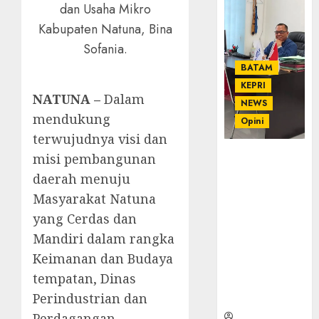
dan Usaha Mikro
Kabupaten Natuna, Bina
Sofania.
BATAM
KEPRI
NATUNA –
Dalam
NEWS
mendukung
Opini
terwujudnya visi dan
Ahmad Fakih
misi pembangunan
Rambe, SH:
daerah menuju
Advokat
Masyarakat Natuna
Senior
yang Cerdas dan
dengan
Pengalaman
Mandiri dalam rangka
dan
Keimanan dan Budaya
Integritas di
tempatan, Dinas
Dunia
Perindustrian dan
Hukum
Perdagangan,