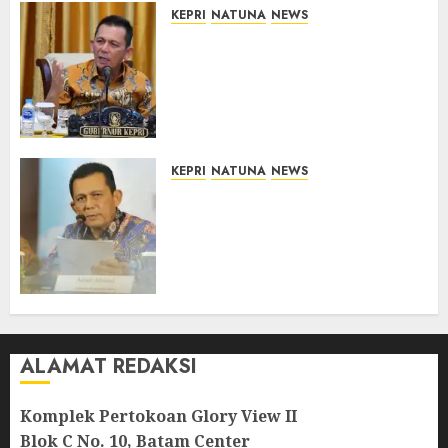
KEPRI
NATUNA
NEWS
Tim Konsultan Kawal
Revitalisasi 107 Sekolah di
Kepri, Pastikan Pembangunan
Berkualitas dan Tepat
Sasaran
07/08/2026
0
KEPRI
NATUNA
NEWS
Revitalisasi 107 Sekolah di
Kepri Telan Rp97 Miliar,
Pemerintah Prioritaskan
Wilayah 3T untuk Perkuat
Mutu Pendidikan
07/08/2026
0
ALAMAT REDAKSI
Komplek Pertokoan Glory View II
Blok C No. 10, Batam Center