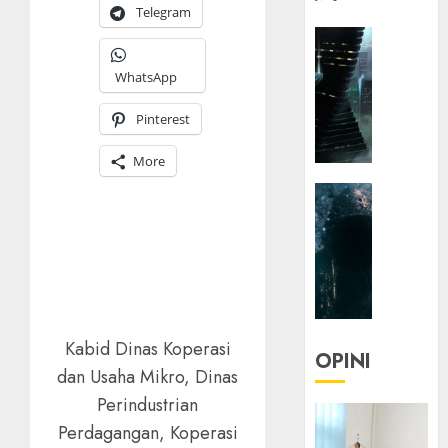
Telegram
HEADLIN
KOLOM
WhatsApp
NASIONA
TEKNOLO
Pinterest
KOLO
|
More
Parado
HEADLIN
Utopia
KOLOM
TEKNOLO
05/06/20
KOLO
0
|
Senjak
Human
Kabid Dinas Koperasi
OPINI
dan Usaha Mikro, Dinas
23/03/20
Perindustrian
0
Perdagangan, Koperasi