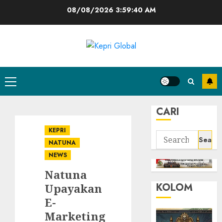
Skip
08/08/2026
3:59:41 AM
to
content
Primary
Menu
CARI
KEPRI
Search
NATUNA
for:
NEWS
Natuna
KOLOM
Upayakan
E-
Marketing