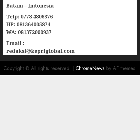
Batam – Indonesia
Telp: 0778 4806376
HP: 081364005874
WA: 081372000937
Email :
redaksi@kepriglobal.com
Copyright © All rights reserved.
|
ChromeNews
by AF themes.