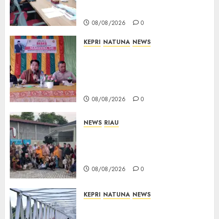
Bukti Sah
08/08/2026
0
KEPRI
NATUNA
NEWS
Reses DPRD Kepri di Natuna
Buka Ruang Aspirasi, Warga
Optimistis Usulan
Pembangunan Diperjuangkan
08/08/2026
0
NEWS
RIAU
PT Arara Abadi-AAP Sinarmas
Distrik Merawang Berikan
Bantuan Operasi Gratis
08/08/2026
0
KEPRI
NATUNA
NEWS
Bendera Merah Putih
Berkibar di Jalanan Natuna,