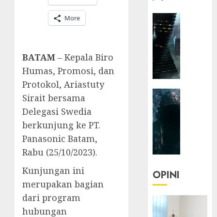
HEADLIN
More
KOLOM
NASIONA
TEKNOLO
BATAM
– Kepala Biro
KOLO
Humas, Promosi, dan
|
Protokol, Ariastuty
Parado
HEADLIN
Utopia
Sirait bersama
KOLOM
Delegasi Swedia
TEKNOLO
05/06/20
berkunjung ke PT.
KOLO
0
Panasonic Batam,
|
Senjak
Rabu (25/10/2023).
Human
Kunjungan ini
OPINI
23/03/20
merupakan bagian
dari program
0
hubungan