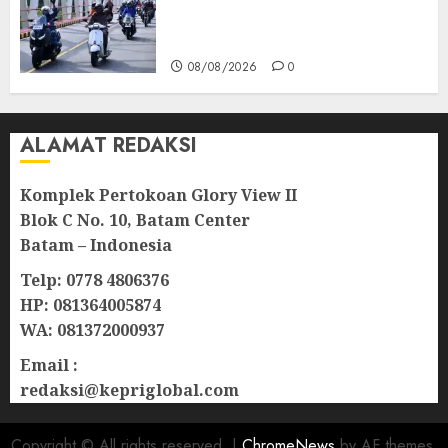
TNI AU Gelorakan Semangat
Kemerdekaan
08/08/2026
0
ALAMAT REDAKSI
Komplek Pertokoan Glory View II
Blok C No. 10, Batam Center
Batam – Indonesia
Telp: 0778 4806376
HP: 081364005874
WA: 081372000937
Email :
redaksi@kepriglobal.com
Copyright © All rights reserved.
|
ChromeNews
by AF themes.