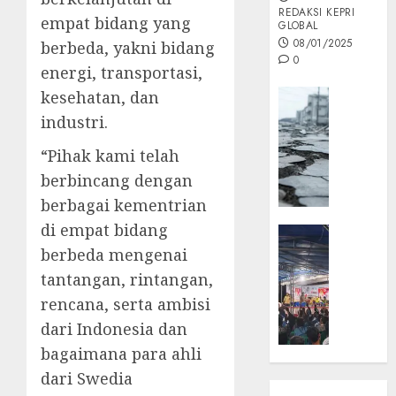
REDAKSI KEPRI
empat bidang yang
GLOBAL
08/01/2025
berbeda, yakni bidang
0
energi, transportasi,
Opini
kesehatan, dan
MISI
industri.
MAS
“Pihak kami telah
:
Mitigas
berbincang dengan
Antisip
berbagai kementrian
Megath
di empat bidang
KEPRI
NATUNA
berbeda mengenai
05/12/202
NEWS
tantangan, rintangan,
0
Opini
rencana, serta ambisi
Masyar
dari Indonesia dan
Sepem
bagaimana para ahli
Padati
Kampa
dari Swedia
Pasan