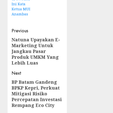
Ini Kata
Ketua MUI
Anambas
Post
Previous
navigation
Natuna Upayakan E-
Previous
Marketing Untuk
post:
Jangkau Pasar
Produk UMKM Yang
Lebih Luas
Next
BP Batam Gandeng
Next
BPKP Kepri, Perkuat
post:
Mitigasi Risiko
Percepatan Investasi
Rempang Eco City