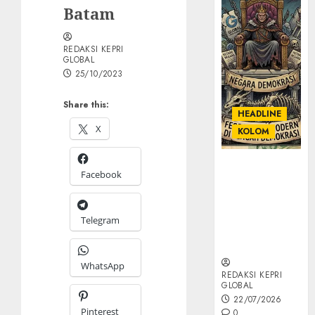
Batam
REDAKSI KEPRI
GLOBAL
25/10/2023
Share this:
HEADLINE
X
KOLOM
KOLOM |
Facebook
Semantik
Kekuasaan
dalam Kosa
Telegram
Kata yang
Berlutut
WhatsApp
REDAKSI KEPRI
GLOBAL
22/07/2026
Pinterest
0