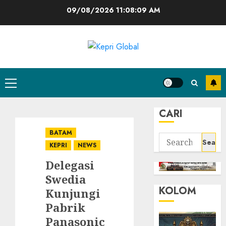
Skip
09/08/2026
11:08:10 AM
to
content
Primary
Menu
CARI
BATAM
Search
KEPRI
NEWS
for:
Delegasi
Swedia
KOLOM
Kunjungi
Pabrik
Panasonic