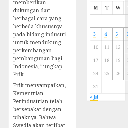
memberikan
Cermi
M
T
W
dukungan dari
Meski
berbagai cara yang
Ada
Artis
berbeda khususnya
Ibu
pada bidang industri
3
4
5
Kota
untuk mendukung
10
11
12
perkembangan
23/11/20
pembangunan bagi
0
17
18
19
Indonesia,” ungkap
24
25
26
Erik.
Erik menyampaikan,
31
Kementrian
« Jul
Perindustrian telah
bersepakat dengan
pihaknya. Bahwa
Swedia akan terlibat