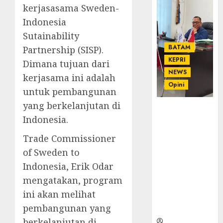
kerjasasama Sweden-
Indonesia
Sutainability
BATAM
Partnership (SISP).
KEPRI
Dimana tujuan dari
NEWS
kerjasama ini adalah
Opini
untuk pembangunan
yang berkelanjutan di
Ahmad Fakih
Indonesia.
Rambe, SH:
Advokat
Trade Commissioner
Senior
of Sweden to
dengan
Pengalaman
Indonesia, Erik Odar
dan
mengatakan, program
Integritas di
ini akan melihat
Dunia
pembangunan yang
Hukum
berkelanjutan di