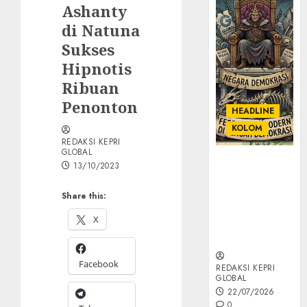
Ashanty
di Natuna
Sukses
Hipnotis
Ribuan
Penonton
HEADLINE
KOLOM
REDAKSI KEPRI
GLOBAL
KOLOM |
13/10/2023
Semantik
Kekuasaan
Share this:
dalam Kosa
X
Kata yang
Berlutut
Facebook
REDAKSI KEPRI
GLOBAL
22/07/2026
0