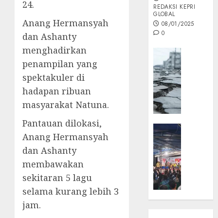
24.
REDAKSI KEPRI
GLOBAL
Anang Hermansyah
08/01/2025
0
dan Ashanty
menghadirkan
Opini
penampilan yang
MISI
spektakuler di
MAS
:
hadapan ribuan
Mitigas
masyarakat Natuna.
Antisip
Megath
Pantauan dilokasi,
KEPRI
Anang Hermansyah
NATUNA
05/12/202
dan Ashanty
NEWS
0
Opini
membawakan
Masyar
sekitaran 5 lagu
Sepem
selama kurang lebih 3
Padati
jam.
Kampa
Pasan