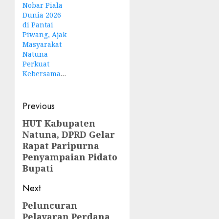
Nobar Piala
Dunia 2026
di Pantai
Piwang, Ajak
Masyarakat
Natuna
Perkuat
Kebersamaan
Post
Previous
navigation
HUT Kabupaten
Previous
Natuna, DPRD Gelar
post:
Rapat Paripurna
Penyampaian Pidato
Bupati
Next
Peluncuran
Next
Pelayaran Perdana