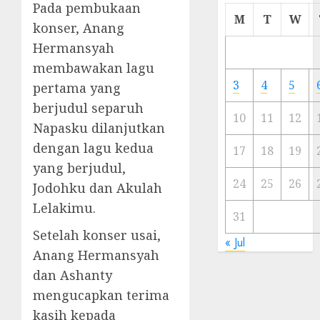
Pada pembukaan
Cermi
M
T
W
konser, Anang
Meski
Ada
Hermansyah
Artis
membawakan lagu
Ibu
3
4
5
pertama yang
Kota
berjudul separuh
10
11
12
23/11/20
Napasku dilanjutkan
dengan lagu kedua
0
17
18
19
yang berjudul,
24
25
26
Jodohku dan Akulah
Lelakimu.
31
Setelah konser usai,
« Jul
Anang Hermansyah
dan Ashanty
mengucapkan terima
kasih kepada