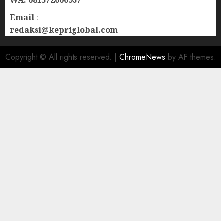
WA: 081372000937
Email :
redaksi@kepriglobal.com
Copyright © All rights reserved.
|
ChromeNews
by AF themes.