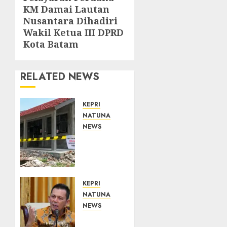
post:
KM Damai Lautan
Nusantara Dihadiri
Wakil Ketua III DPRD
Kota Batam
RELATED NEWS
KEPRI
NATUNA
NEWS
Revitalisasi
107
Sekolah
Dimulai,
Pemprov
KEPRI
Kepri
NATUNA
Prioritaskan
NEWS
Wilayah
Tim