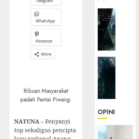
Telegram
HEADLIN
KOLOM
WhatsApp
NASIONA
TEKNOLO
KOLO
Pinterest
|
Parado
More
HEADLIN
Utopia
KOLOM
TEKNOLO
05/06/20
KOLO
0
|
Ribuan Masyarakat
Senjak
padati Pantai Piwang.
Human
OPINI
23/03/20
NATUNA –
Penyanyi
0
top sekaligus pencipta
lagu terkenal Anang