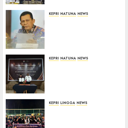
Sasaran
07/08/2026
0
KEPRI
NATUNA
NEWS
Revitalisasi 107 Sekolah di
Kepri Telan Rp97 Miliar,
Pemerintah Prioritaskan
Wilayah 3T untuk Perkuat
Mutu Pendidikan
07/08/2026
0
KEPRI
NATUNA
NEWS
Kejari Natuna dan KPU Teken
Kerja Sama Lima Tahun,
Perkuat Pendampingan
Hukum Penyelenggaraan
Pemilu
07/08/2026
0
KEPRI
LINGGA
NEWS
Ketua DPRD Lingga Maya Sari
Buka Turnamen Voli
Senempek Open I, Dorong