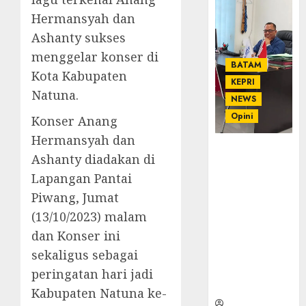
Hermansyah dan
Ashanty sukses
menggelar konser di
BATAM
Kota Kabupaten
KEPRI
Natuna.
NEWS
Opini
Konser Anang
Hermansyah dan
Ahmad Fakih
Ashanty diadakan di
Rambe, SH:
Lapangan Pantai
Advokat
Senior
Piwang, Jumat
dengan
(13/10/2023) malam
Pengalaman
dan Konser ini
dan
sekaligus sebagai
Integritas di
Dunia
peringatan hari jadi
Hukum
Kabupaten Natuna ke-