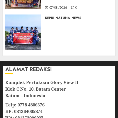
Lahirnya Atlet Berprestasi
07/08/2026
0
KEPRI
NATUNA
NEWS
Merah Putih Raksasa Berkibar
di Perbatasan, TNI AU dan
Lintas Instansi Perkuat
Semangat Kebangsaan di
Natuna
07/08/2026
0
ALAMAT REDAKSI
Komplek Pertokoan Glory View II
Blok C No. 10, Batam Center
Batam – Indonesia
Telp: 0778 4806376
HP: 081364005874