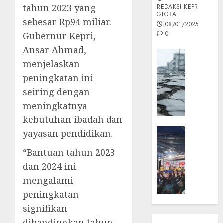
tahun 2023 yang
REDAKSI KEPRI
GLOBAL
sebesar Rp94 miliar.
08/01/2025
0
Gubernur Kepri,
Ansar Ahmad,
Opini
menjelaskan
MISI
peningkatan ini
MAS
:
seiring dengan
Mitigas
meningkatnya
Antisip
kebutuhan ibadah dan
Megath
KEPRI
yayasan pendidikan.
NATUNA
05/12/202
“Bantuan tahun 2023
NEWS
0
Opini
dan 2024 ini
Masyar
mengalami
Sepem
peningkatan
Padati
signifikan
Kampa
dibandingkan tahun
Pasan