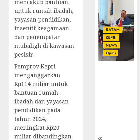
mencakup bantuan
untuk rumah ibadah,
yayasan pendidikan,
insentif keagamaan,
BATAM
dan penempatan
KEPRI
mubaligh di kawasan
NEWS
Opini
pesisir.
Pemprov Kepri
Ahmad Fakih
menganggarkan
Rambe, SH:
Advokat
Rp114 miliar untuk
Senior
bantuan rumah
dengan
ibadah dan yayasan
Pengalaman
pendidikan pada
dan
Integritas di
tahun 2024,
Dunia
meningkat Rp20
Hukum
miliar dibandingkan