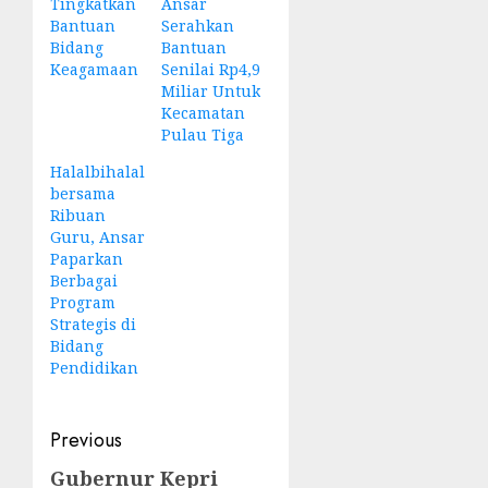
Tingkatkan
Ansar
Bantuan
Serahkan
Bidang
Bantuan
Keagamaan
Senilai Rp4,9
Miliar Untuk
Kecamatan
Pulau Tiga
Halalbihalal
bersama
Ribuan
Guru, Ansar
Paparkan
Berbagai
Program
Strategis di
Bidang
Pendidikan
Post
Previous
navigation
Gubernur Kepri
Previous