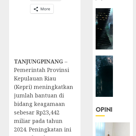
More
HEADLIN
KOLOM
NASIONA
TEKNOLO
KOLO
|
Parado
HEADLIN
Utopia
TANJUNGPINANG
–
KOLOM
Pemerintah Provinsi
TEKNOLO
05/06/20
Kepulauan Riau
KOLO
0
(Kepri) meningkatkan
|
Senjak
jumlah bantuan di
Human
bidang keagamaan
OPINI
sebesar Rp23,442
23/03/20
miliar pada tahun
0
2024. Peningkatan ini