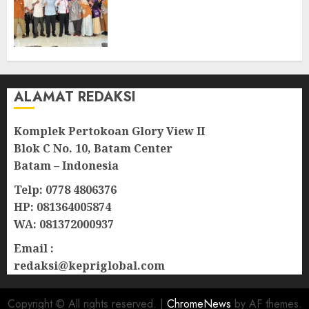
Bintan, Mulai dari Bantuan
Sosial, BBM Solar, Hingga
Lampu Jalan
08/08/2026
0
ALAMAT REDAKSI
Komplek Pertokoan Glory View II
Blok C No. 10, Batam Center
Batam – Indonesia
Telp: 0778 4806376
HP: 081364005874
WA: 081372000937
Email :
redaksi@kepriglobal.com
Copyright © All rights reserved.
|
ChromeNews
by AF themes.