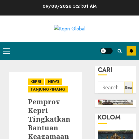
Skip
09/08/2026
5:21:02 AM
to
content
Primary
Menu
CARI
KEPRI
NEWS
Search
TANJUNGPINANG
for:
Pemprov
Kepri
KOLOM
Tingkatkan
Bantuan
Keagamaan