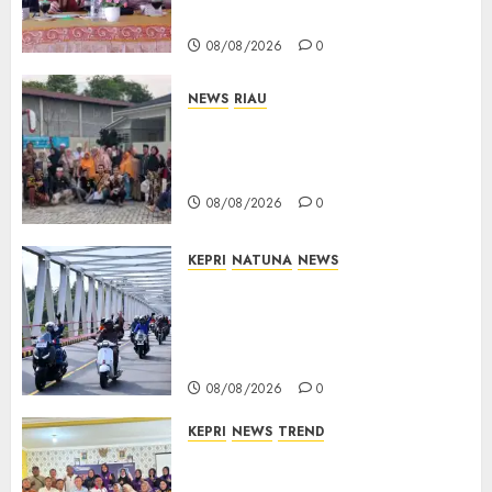
Pembangunan Diperjuangkan
08/08/2026
0
NEWS
RIAU
PT Arara Abadi-AAP Sinarmas
Distrik Merawang Berikan
Bantuan Operasi Gratis
08/08/2026
0
KEPRI
NATUNA
NEWS
Bendera Merah Putih
Berkibar di Jalanan Natuna,
TNI AU Gelorakan Semangat
Kemerdekaan
08/08/2026
0
KEPRI
NEWS
TREND
Ombudsman Kepri Tampung
Puluhan Keluhan Warga