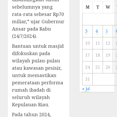
Cermi
sebelumnya yang
M
T
W
Meski
rata-rata sebesar Rp70
Ada
miliar,” ujar Gubernur
Artis
Ibu
Ansar pada Rabu
3
4
5
Kota
(24/7/2024).
10
11
12
Bantuan untuk masjid
23/11/20
difokuskan pada
0
17
18
19
wilayah pulau-pulau
24
25
26
atau kawasan pesisir,
untuk memastikan
31
pemerataan performa
« Jul
rumah ibadah di
seluruh wilayah
Kepulauan Riau.
Pada tahun 2024,