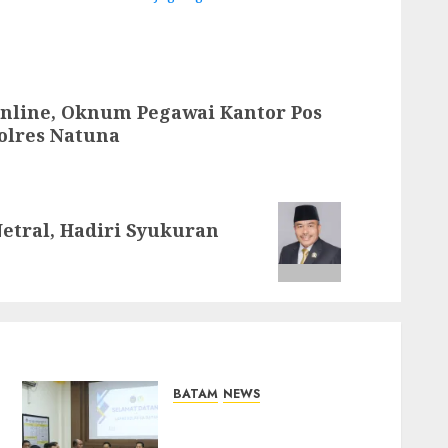
Online, Oknum Pegawai Kantor Pos
olres Natuna
Netral, Hadiri Syukuran
BATAM
NEWS
Deputi Imigrasi dan
Pemasyarakatan Kemenko