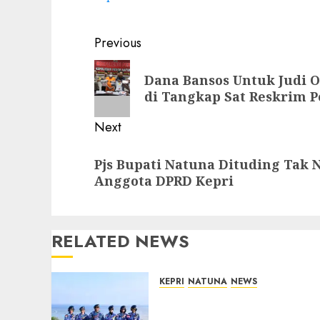
Post
Previous
navigation
Previous
Dana Bansos Untuk Judi 
post:
di Tangkap Sat Reskrim P
Next
Next
Pjs Bupati Natuna Dituding Tak 
post:
Anggota DPRD Kepri
RELATED NEWS
KEPRI
NATUNA
NEWS
Merah Putih Raksasa
Berkibar di Perbatasan,