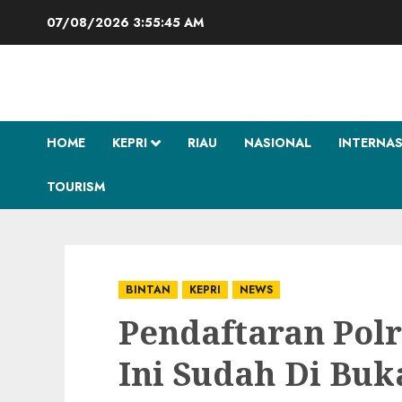
Skip
07/08/2026
3:55:46 AM
to
content
HOME
KEPRI
RIAU
NASIONAL
INTERNA
TOURISM
BINTAN
KEPRI
NEWS
Pendaftaran Pol
Ini Sudah Di Buk