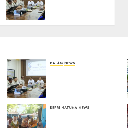
Kumham Imipas Kunjungi
Lapas Batam, Bahas
Overstaying dan KUHP
Baru
07/08/2026
0
BATAM
NEWS
Deputi Imigrasi dan
Pemasyarakatan Kemenko
Kumham Imipas Kunjungi
Lapas Batam, Bahas
Overstaying dan KUHP Baru
07/08/2026
0
KEPRI
NATUNA
NEWS
Dari Ujung Negeri, Tower
Bersama Group Hadir Bawa
Kepedulian Sosial, Bupati