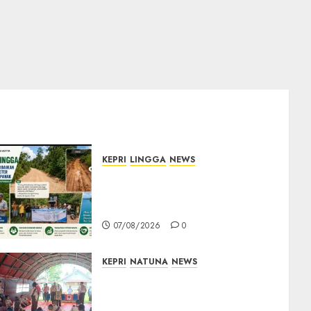
KEPRI
LINGGA
NEWS
CSR PT CSA Berbuah
Manfaat, Jalan Rusak Menuju
Pantai Mempanak Kini Mulus
07/08/2026
0
KEPRI
NATUNA
NEWS
Bupati Natuna Lepas
Kontingen Jamnas XII, Titip
Pesan Jaga Nama Baik