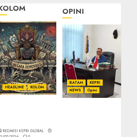
KOLOM
OPINI
BATAM
KEPRI
HEADLINE
KOLOM
NEWS
Opini
KOLOM | Semantik
Ahmad Fakih Rambe,
Kekuasaan dalam
SH: Advokat Senior
Kosa Kata yang
dengan Pengalaman
Berlutut
dan Integritas di
REDAKSI KEPRI GLOBAL
Dunia Hukum
2/07/2026
0