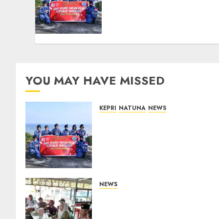
TNI AU dan Lintas Instansi
Perkuat Semangat
Kebangsaan di Natuna
07/08/2026
0
YOU MAY HAVE MISSED
KEPRI
NATUNA
NEWS
Merah Putih Raksasa
Berkibar di Perbatasan, TNI
AU dan Lintas Instansi
Perkuat Semangat
Kebangsaan di Natuna
07/08/2026
0
NEWS
Bangun Komunikasi Tanpa
Sekat, Bupati dan Wakil
Bupati Natuna Ngopi