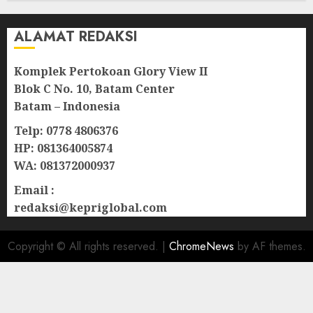
ALAMAT REDAKSI
Komplek Pertokoan Glory View II
Blok C No. 10, Batam Center
Batam – Indonesia
Telp: 0778 4806376
HP: 081364005874
WA: 081372000937
Email :
redaksi@kepriglobal.com
Copyright © All rights reserved.
|
ChromeNews
by AF themes.