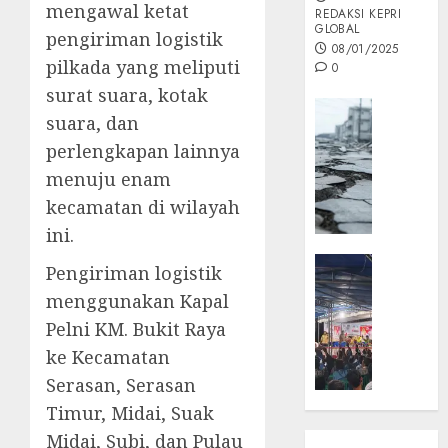
mengawal ketat
REDAKSI KEPRI
GLOBAL
pengiriman logistik
08/01/2025
pilkada yang meliputi
0
surat suara, kotak
Opini
suara, dan
MISI
perlengkapan lainnya
MAS
menuju enam
:
Mitigas
kecamatan di wilayah
Antisip
ini.
Megath
KEPRI
Pengiriman logistik
NATUNA
05/12/202
menggunakan Kapal
NEWS
0
Pelni KM. Bukit Raya
Opini
ke Kecamatan
Masyar
Sepem
Serasan, Serasan
Padati
Timur, Midai, Suak
Kampa
Midai, Subi, dan Pulau
Pasan