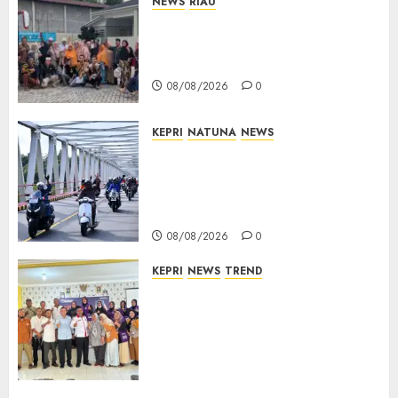
NEWS
RIAU
PT Arara Abadi-AAP Sinarmas
Distrik Merawang Berikan
Bantuan Operasi Gratis
08/08/2026
0
KEPRI
NATUNA
NEWS
Bendera Merah Putih
Berkibar di Jalanan Natuna,
TNI AU Gelorakan Semangat
Kemerdekaan
08/08/2026
0
KEPRI
NEWS
TREND
Ombudsman Kepri Tampung
Puluhan Keluhan Warga
Bintan, Mulai dari Bantuan
Sosial, BBM Solar, Hingga
Lampu Jalan
08/08/2026
0