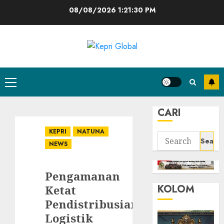
Skip
08/08/2026
1:21:30 PM
to
content
Primary
Menu
CARI
KEPRI
NATUNA
Search
NEWS
for:
Pengamanan
KOLOM
Ketat
Pendistribusian
Logistik