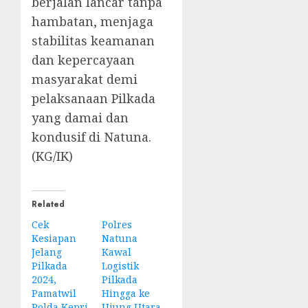
berjalan lancar tanpa
hambatan, menjaga
stabilitas keamanan
dan kepercayaan
masyarakat demi
pelaksanaan Pilkada
yang damai dan
kondusif di Natuna.
(KG/IK)
Related
Cek
Polres
Kesiapan
Natuna
Jelang
Kawal
Pilkada
Logistik
2024,
Pilkada
Pamatwil
Hingga ke
Polda Kepri
Ujung Utara