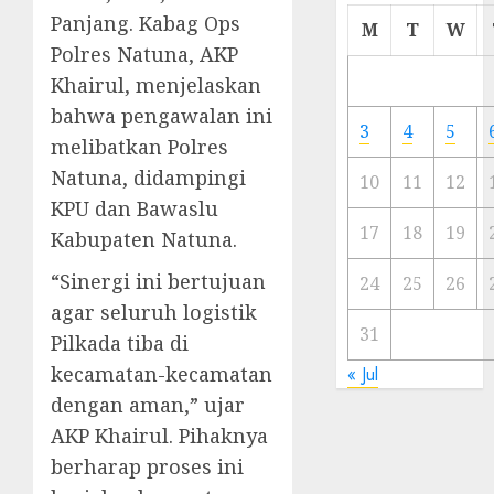
Panjang. Kabag Ops
Cermi
M
T
W
Meski
Polres Natuna, AKP
Ada
Khairul, menjelaskan
Artis
bahwa pengawalan ini
Ibu
3
4
5
Kota
melibatkan Polres
Natuna, didampingi
10
11
12
23/11/20
KPU dan Bawaslu
0
17
18
19
Kabupaten Natuna.
“Sinergi ini bertujuan
24
25
26
agar seluruh logistik
31
Pilkada tiba di
kecamatan-kecamatan
« Jul
dengan aman,” ujar
AKP Khairul. Pihaknya
berharap proses ini