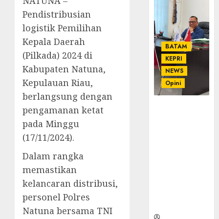
NATUNA –
Pendistribusian
logistik Pemilihan
Kepala Daerah
BATAM
(Pilkada) 2024 di
KEPRI
Kabupaten Natuna,
NEWS
Kepulauan Riau,
Opini
berlangsung dengan
Ahmad Fakih
pengamanan ketat
Rambe, SH:
pada Minggu
Advokat
(17/11/2024).
Senior
dengan
Dalam rangka
Pengalaman
memastikan
dan
kelancaran distribusi,
Integritas di
Dunia
personel Polres
Hukum
Natuna bersama TNI