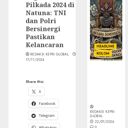
Pilkada 2024 di
Natuna: TNI
dan Polri
Bersinergi
Pastikan
Kelancaran
HEADLINE
KOLOM
REDAKSI KEPRI GLOBAL
17/11/2024
KOLOM |
Semantik
Kekuasaan
Share this:
dalam Kosa
X
Kata yang
Berlutut
Facebook
REDAKSI KEPRI
Telegram
GLOBAL
22/07/2026
0
WhatsApp