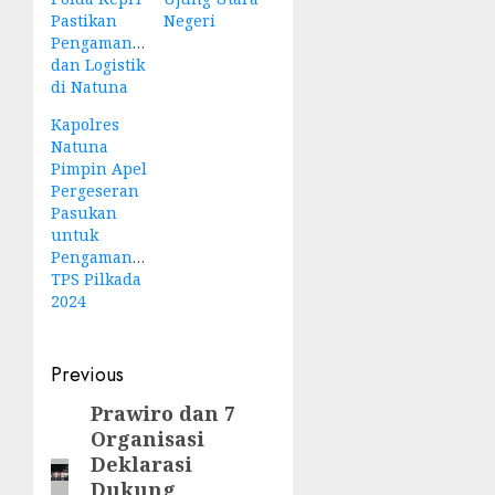
Pastikan
Negeri
Pengamanan
dan Logistik
di Natuna
Kapolres
Natuna
Pimpin Apel
Pergeseran
Pasukan
untuk
Pengamanan
TPS Pilkada
2024
Post
Previous
navigation
Prawiro dan 7
Previous
Organisasi
post:
Deklarasi
Dukung