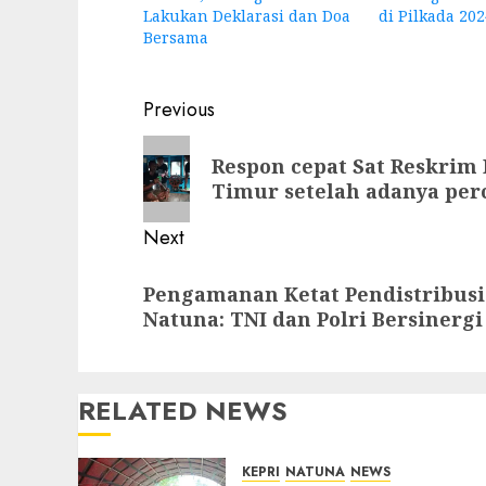
Lakukan Deklarasi dan Doa
di Pilkada 202
Bersama
Post
Previous
navigation
Previous
Respon cepat Sat Reskrim 
post:
Timur setelah adanya per
Next
Next
Pengamanan Ketat Pendistribusia
post:
Natuna: TNI dan Polri Bersinerg
RELATED NEWS
KEPRI
NATUNA
NEWS