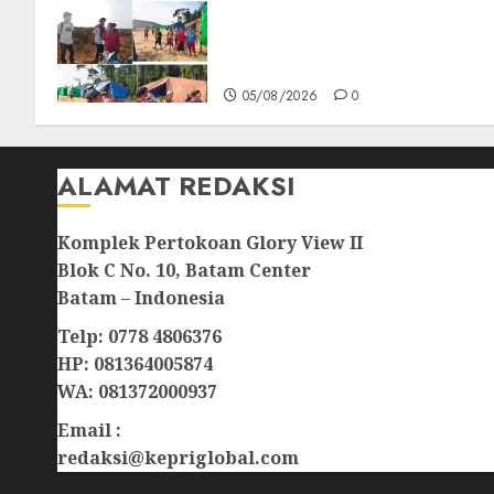
Kompak Siap Turun ke RDP,
Tegaskan Perusahaan Jadi
Sumber Penghidupan
05/08/2026
0
ALAMAT REDAKSI
Komplek Pertokoan Glory View II
Blok C No. 10, Batam Center
Batam – Indonesia
Telp: 0778 4806376
HP: 081364005874
WA: 081372000937
Email :
redaksi@kepriglobal.com