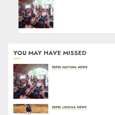
Bupati Natuna Lepas
Kontingen Jamnas XII,
Titip Pesan Jaga Nama
Baik Daerah dan
Utamakan Pendidikan
06/08/2026
0
YOU MAY HAVE MISSED
KEPRI
NATUNA
NEWS
Bupati Natuna Lepas
Kontingen Jamnas XII, Titip
Pesan Jaga Nama Baik
Daerah dan Utamakan
Pendidikan
06/08/2026
0
KEPRI
LINGGA
NEWS
Ribuan Pekerja Lokal PT CSA