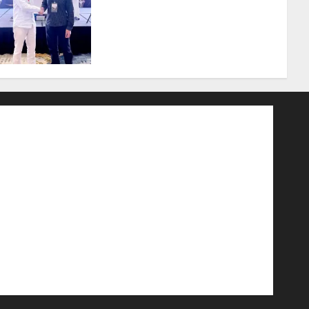
Tampil di Forum
Internasional, Bawa Gagasan
Pengembangan Bedah
Ortopedi Asia Tenggara
05/08/2026
0