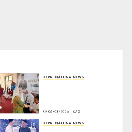
KEPRI
NATUNA
NEWS
Cen Sui Lan Buka MPLS
Sekolah Rakyat Natuna,
Tanamkan Semangat Raih
Masa Depan Gemilang
06/08/2026
0
KEPRI
NATUNA
NEWS
Dokter TNI AU dari Natuna