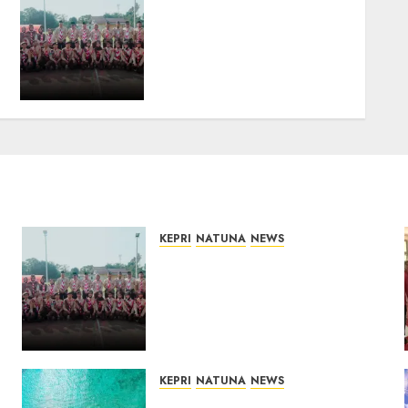
16 Putra-Putri Terbaik
Natuna Digembleng Jelang
Jambore Nasional XII 2026,
Wabup Jarmin: Kalian
Duta Daerah
06/08/2026
0
KEPRI
NATUNA
NEWS
16 Putra-Putri Terbaik
Natuna Digembleng Jelang
Jambore Nasional XII 2026,
Wabup Jarmin: Kalian Duta
Daerah
06/08/2026
0
KEPRI
NATUNA
NEWS
Negara Hadir di Perbatasan,