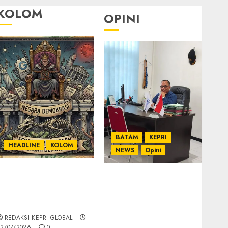
KOLOM
OPINI
BATAM
KEPRI
HEADLINE
KOLOM
NEWS
Opini
KOLOM | Semantik
Ahmad Fakih Rambe,
Kekuasaan dalam
SH: Advokat Senior
Kosa Kata yang
dengan Pengalaman
Berlutut
dan Integritas di
REDAKSI KEPRI GLOBAL
Dunia Hukum
2/07/2026
0