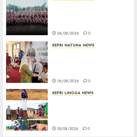
16 Putra-Putri Terbaik Natuna
Digembleng Jelang Jambore
Nasional XII 2026, Wabup
Jarmin: Kalian Duta Daerah
06/08/2026
0
KEPRI
NATUNA
NEWS
Cen Sui Lan Buka MPLS
Sekolah Rakyat Natuna,
Tanamkan Semangat Raih
Masa Depan Gemilang
06/08/2026
0
KEPRI
LINGGA
NEWS
Ribuan Pekerja Lokal PT CSA
Kompak Siap Turun ke RDP,
Tegaskan Perusahaan Jadi
Sumber Penghidupan
05/08/2026
0