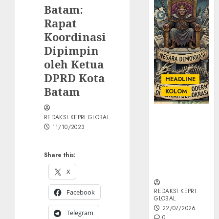
Batam:
Rapat
Koordinasi
Dipimpin
oleh Ketua
DPRD Kota
HEADLINE
Batam
KOLOM
KOLOM |
REDAKSI KEPRI GLOBAL
Semantik
11/10/2023
Kekuasaan
dalam Kosa
Share this:
Kata yang
Berlutut
X
REDAKSI KEPRI
Facebook
GLOBAL
22/07/2026
Telegram
0