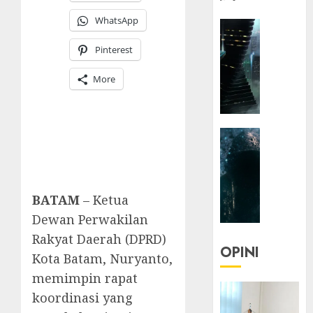
WhatsApp
HEADLIN
KOLOM
Pinterest
NASIONA
TEKNOLO
More
KOLO
|
Parado
HEADLIN
Utopia
KOLOM
TEKNOLO
05/06/20
KOLO
0
BATAM
– Ketua
|
Senjak
Dewan Perwakilan
Human
Rakyat Daerah (DPRD)
OPINI
Kota Batam, Nuryanto,
23/03/20
memimpin rapat
0
koordinasi yang