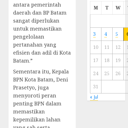
antara pemerintah
Cermi
M
T
W
Meski
daerah dan BP Batam
Ada
sangat diperlukan
Artis
untuk memastikan
Ibu
3
4
5
pengelolaan
Kota
pertanahan yang
10
11
12
23/11/20
efisien dan adil di Kota
0
Batam.”
17
18
19
Sementara itu, Kepala
24
25
26
BPN Kota Batam, Deni
31
Prasetyo, juga
menyoroti peran
« Jul
penting BPN dalam
memastikan
kepemilikan lahan
yang sah serta