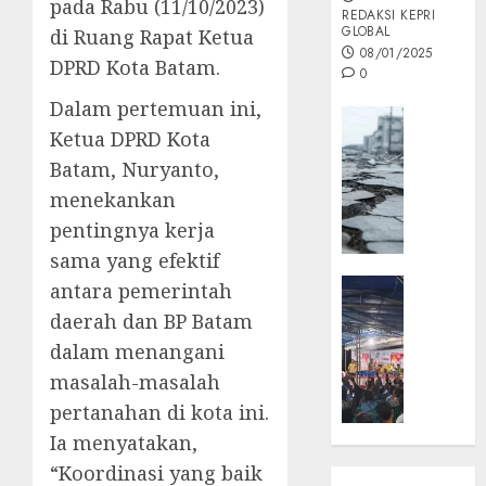
pada Rabu (11/10/2023)
REDAKSI KEPRI
GLOBAL
di Ruang Rapat Ketua
08/01/2025
DPRD Kota Batam.
0
Dalam pertemuan ini,
Opini
Ketua DPRD Kota
MISI
Batam, Nuryanto,
MAS
:
menekankan
Mitigas
pentingnya kerja
Antisip
sama yang efektif
Megath
KEPRI
antara pemerintah
NATUNA
05/12/202
daerah dan BP Batam
NEWS
dalam menangani
0
Opini
masalah-masalah
Masyar
pertanahan di kota ini.
Sepem
Padati
Ia menyatakan,
Kampa
“Koordinasi yang baik
Pasan