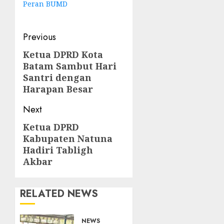
Peran BUMD
Post
Previous
navigation
Ketua DPRD Kota
Previous
Batam Sambut Hari
post:
Santri dengan
Harapan Besar
Next
Ketua DPRD
Next
Kabupaten Natuna
post:
Hadiri Tabligh
Akbar
RELATED NEWS
NEWS