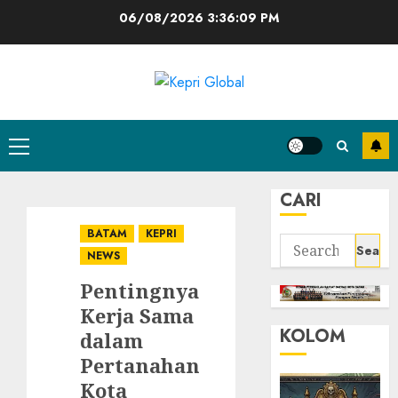
Skip
06/08/2026
3:36:09 PM
to
content
Primary
Menu
CARI
BATAM
KEPRI
Search
NEWS
for:
Pentingnya
Kerja Sama
KOLOM
dalam
Pertanahan
Kota