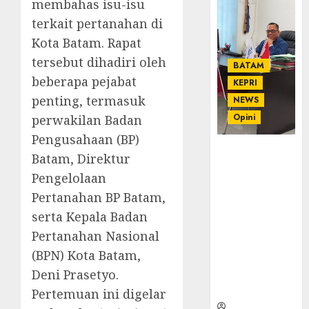
membahas isu-isu
terkait pertanahan di
Kota Batam. Rapat
tersebut dihadiri oleh
BATAM
beberapa pejabat
KEPRI
penting, termasuk
NEWS
Opini
perwakilan Badan
Pengusahaan (BP)
Ahmad Fakih
Batam, Direktur
Rambe, SH:
Pengelolaan
Advokat
Pertanahan BP Batam,
Senior
dengan
serta Kepala Badan
Pengalaman
Pertanahan Nasional
dan
(BPN) Kota Batam,
Integritas di
Deni Prasetyo.
Dunia
Hukum
Pertemuan ini digelar