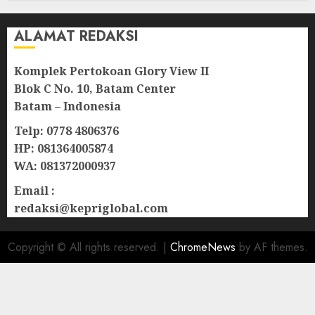
ALAMAT REDAKSI
Komplek Pertokoan Glory View II
Blok C No. 10, Batam Center
Batam – Indonesia
Telp: 0778 4806376
HP: 081364005874
WA: 081372000937
Email :
redaksi@kepriglobal.com
Copyright © All rights reserved.
|
ChromeNews
by AF themes.