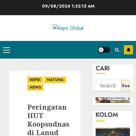
Skip
09/08/2026
1:32:15 AM
to
content
Primary
Menu
CARI
KEPRI
NATUNA
Search
NEWS
for:
Peringatan
KOLOM
HUT
Koopsudnas
di Lanud