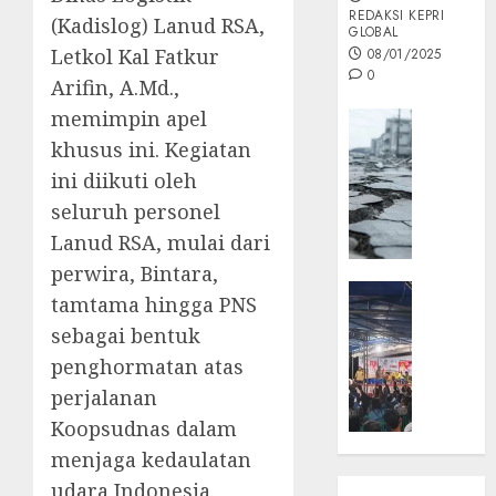
REDAKSI KEPRI
(Kadislog) Lanud RSA,
GLOBAL
Letkol Kal Fatkur
08/01/2025
0
Arifin, A.Md.,
memimpin apel
Opini
khusus ini. Kegiatan
MISI
MAS
ini diikuti oleh
:
seluruh personel
Mitigas
Lanud RSA, mulai dari
Antisip
perwira, Bintara,
Megath
KEPRI
tamtama hingga PNS
NATUNA
05/12/202
sebagai bentuk
NEWS
0
penghormatan atas
Opini
perjalanan
Masyar
Sepem
Koopsudnas dalam
Padati
menjaga kedaulatan
Kampa
udara Indonesia.
Pasan