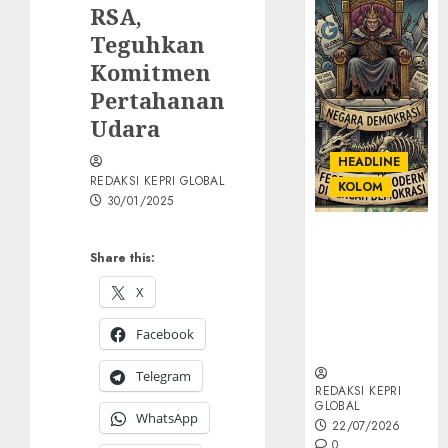
RSA,
Teguhkan
Komitmen
Pertahanan
Udara
HEADLINE
REDAKSI KEPRI GLOBAL
KOLOM
30/01/2025
KOLOM |
Share this:
Semantik
Kekuasaan
X
dalam Kosa
Kata yang
Facebook
Berlutut
Telegram
REDAKSI KEPRI
GLOBAL
WhatsApp
22/07/2026
0