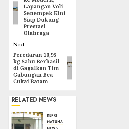
post:
Lapangan Voli
Senempek Kini
Siap Dukung
Prestasi
Olahraga
Next
Peredaran 10,95
Next
kg Sabu Berhasil
post:
di Gagalkan Tim
Gabungan Bea
Cukai Batam
RELATED NEWS
KEPRI
NATUNA
NEWS