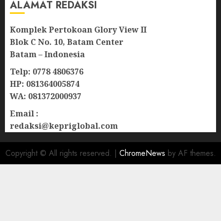
ALAMAT REDAKSI
Komplek Pertokoan Glory View II
Blok C No. 10, Batam Center
Batam – Indonesia
Telp: 0778 4806376
HP: 081364005874
WA: 081372000937
Email :
redaksi@kepriglobal.com
Copyright © All rights reserved.
|
ChromeNews
by AF themes.