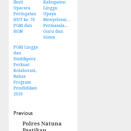
Ikuti
Kabupaten
Upacara
Lingga:
Peringatan
Upaya
HUT ke-78
Menyelesaikan
PGRI dan
Permasalahan
HGN
Guru dan
Siswa
PGRI Lingga
dan
Disdikpora
Perkuat
Kolaborasi,
Bahas
Program
Pendidikan
2026
Post
Previous
navigation
Polres Natuna
Previous
Pastikan