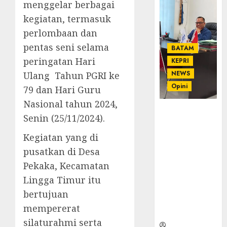
menggelar berbagai
kegiatan, termasuk
perlombaan dan
pentas seni selama
BATAM
peringatan Hari
KEPRI
NEWS
Ulang Tahun PGRI ke
Opini
79 dan Hari Guru
Nasional tahun 2024,
Ahmad Fakih
Senin (25/11/2024).
Rambe, SH:
Advokat
Kegiatan yang di
Senior
pusatkan di Desa
dengan
Pekaka, Kecamatan
Pengalaman
dan
Lingga Timur itu
Integritas di
bertujuan
Dunia
mempererat
Hukum
silaturahmi serta