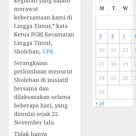
kegiatan yang dalam
Cermi
M
T
W
merawat
Meski
kebersamaan kami di
Ada
Lingga Timur,” kata
Artis
Ibu
Ketua PGRI Kecamatan
3
4
5
Kota
Lingga Timur,
10
11
12
Sholehan,
S.Pd
.
23/11/20
Serangkaian
0
17
18
19
perlombaan menurut
24
25
26
Sholehan di inisiatif
bersama dan
31
dilaksanakan selama
« Jul
beberapa hari, yang
dimulai sejak 22
November lalu.
Tidak hanya