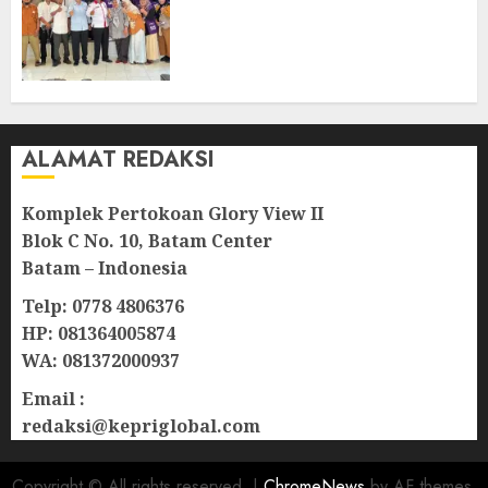
Bintan, Mulai dari Bantuan
Sosial, BBM Solar, Hingga
Lampu Jalan
08/08/2026
0
ALAMAT REDAKSI
Komplek Pertokoan Glory View II
Blok C No. 10, Batam Center
Batam – Indonesia
Telp: 0778 4806376
HP: 081364005874
WA: 081372000937
Email :
redaksi@kepriglobal.com
Copyright © All rights reserved.
|
ChromeNews
by AF themes.