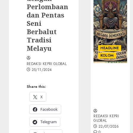
Perlombaan
dan Pentas
Seni
Berbalut
Tradisi
Melayu
HEADLINE
KOLOM
REDAKSI KEPRI GLOBAL
25/11/2024
KOLOM |
Semantik
Kekuasaan
Share this:
dalam Kosa
Kata yang
X
Berlutut
Facebook
REDAKSI KEPRI
GLOBAL
Telegram
22/07/2026
0