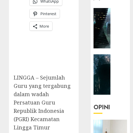
WhatsApp
HEADLIN
Pinterest
KOLOM
NASIONA
More
TEKNOLO
KOLO
|
Parado
HEADLIN
Utopia
KOLOM
TEKNOLO
05/06/20
LINGGA – Sejumlah
KOLO
0
|
Guru yang tergabung
Senjak
dalam wadah
Human
Persatuan Guru
OPINI
Republik Indonesia
23/03/20
(PGRI) Kecamatan
0
Lingga Timur