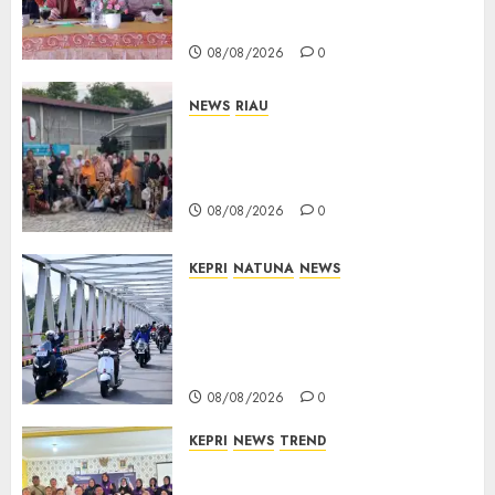
Optimistis Usulan
Pembangunan Diperjuangkan
08/08/2026
0
NEWS
RIAU
PT Arara Abadi-AAP Sinarmas
Distrik Merawang Berikan
Bantuan Operasi Gratis
08/08/2026
0
KEPRI
NATUNA
NEWS
Bendera Merah Putih
Berkibar di Jalanan Natuna,
TNI AU Gelorakan Semangat
Kemerdekaan
08/08/2026
0
KEPRI
NEWS
TREND
Ombudsman Kepri Tampung
Puluhan Keluhan Warga