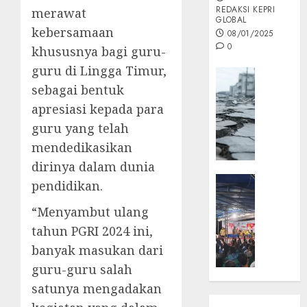
REDAKSI KEPRI
merawat
GLOBAL
kebersamaan
08/01/2025
0
khususnya bagi guru-
guru di Lingga Timur,
Opini
sebagai bentuk
MISI
apresiasi kepada para
MAS
:
guru yang telah
Mitigas
mendedikasikan
Antisip
dirinya dalam dunia
Megath
KEPRI
pendidikan.
NATUNA
05/12/202
“Menyambut ulang
NEWS
0
Opini
tahun PGRI 2024 ini,
Masyar
banyak masukan dari
Sepem
guru-guru salah
Padati
satunya mengadakan
Kampa
Pasan