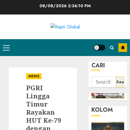
Skip
08/08/2026
2:36:11 PM
to
content
Primary
Menu
CARI
NEWS
Search
PGRI
for:
Lingga
Timur
KOLOM
Rayakan
HUT Ke-79
dengan