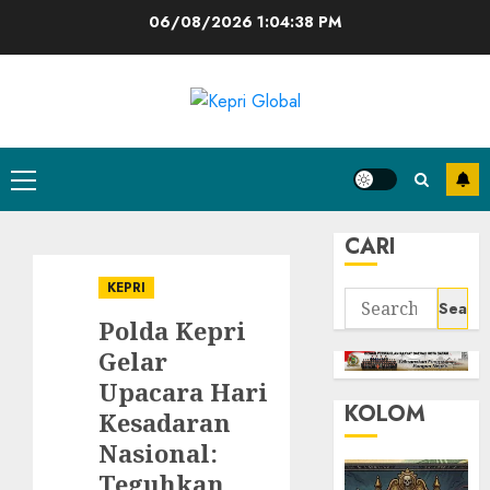
Skip
06/08/2026
1:04:39 PM
to
content
Primary
Menu
CARI
KEPRI
Search
Polda Kepri
for:
Gelar
Upacara Hari
KOLOM
Kesadaran
Nasional:
Teguhkan