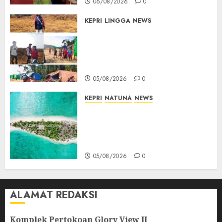
06/08/2026
0
KEPRI
LINGGA
NEWS
Ribuan Pekerja Lokal PT CSA
Kompak Siap Turun ke RDP,
Tegaskan Perusahaan Jadi
Sumber Penghidupan
05/08/2026
0
KEPRI
NATUNA
NEWS
Negara Hadir di Perbatasan,
Pembangunan Tanggul Pulau
Kepala Bawa Harapan Baru
bagi Warga
05/08/2026
0
ALAMAT REDAKSI
Komplek Pertokoan Glory View II