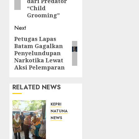
dari Predator
“Child
Grooming”
Next
Petugas Lapas
Next
Batam Gagalkan
post:
Penyelundupan
Narkotika Lewat
Aksi Pelemparan
RELATED NEWS
KEPRI
NATUNA
NEWS
Dari
Ujung