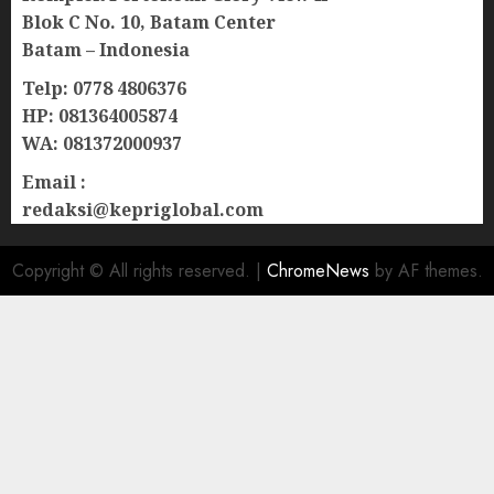
Blok C No. 10, Batam Center
Batam – Indonesia
Telp: 0778 4806376
HP: 081364005874
WA: 081372000937
Email :
redaksi@kepriglobal.com
Copyright © All rights reserved.
|
ChromeNews
by AF themes.