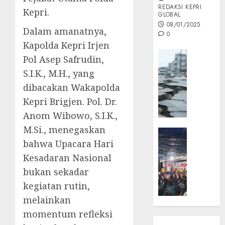
REDAKSI KEPRI
Kepri.
GLOBAL
08/01/2025
Dalam amanatnya,
0
Kapolda Kepri Irjen
Opini
Pol Asep Safrudin,
MISI
S.I.K., M.H., yang
MAS
dibacakan Wakapolda
:
Kepri Brigjen. Pol. Dr.
Mitigas
Antisip
Anom Wibowo, S.I.K.,
Megath
M.Si., menegaskan
KEPRI
bahwa Upacara Hari
NATUNA
05/12/202
NEWS
Kesadaran Nasional
0
Opini
bukan sekadar
Masyar
kegiatan rutin,
Sepem
melainkan
Padati
Kampa
momentum refleksi
Pasan