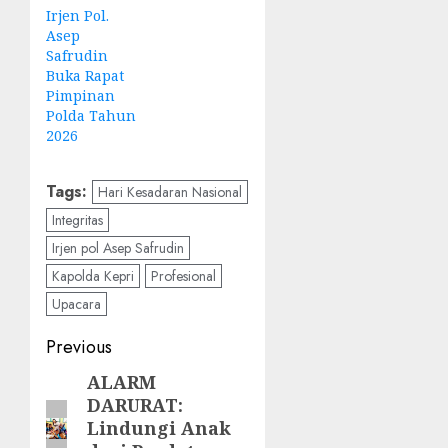
Irjen Pol.
Asep
Safrudin
Buka Rapat
Pimpinan
Polda Tahun
2026
Tags:
Hari Kesadaran Nasional
Integritas
Irjen pol Asep Safrudin
Kapolda Kepri
Profesional
Upacara
Post
Previous
navigation
ALARM
Previous
DARURAT:
post:
Lindungi Anak