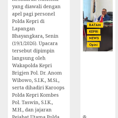
yang diawali dengan
apel pagi personel
Polda Kepri di
BATAM
Lapangan
KEPRI
Bhayangkara, Senin
NEWS
(19/1/2026). Upacara
Opini
tersebut dipimpin
langsung oleh
Ahmad Fakih
Rambe, SH:
Wakapolda Kepri
Advokat
Brigjen Pol. Dr. Anom
Senior
Wibowo, S.I.K., M.Si.,
dengan
serta dihadiri Karoops
Pengalaman
dan
Polda Kepri Kombes
Integritas di
Pol. Taswin, S.I.K.,
Dunia
M.H., dan jajaran
Hukum
Pejabat Utama Polda