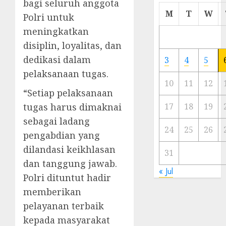
bagi seluruh anggota
Cermi
M
T
W
Polri untuk
Meski
meningkatkan
Ada
Artis
disiplin, loyalitas, dan
Ibu
dedikasi dalam
3
4
5
Kota
pelaksanaan tugas.
10
11
12
23/11/20
“Setiap pelaksanaan
0
tugas harus dimaknai
17
18
19
sebagai ladang
24
25
26
pengabdian yang
dilandasi keikhlasan
31
dan tanggung jawab.
« Jul
Polri dituntut hadir
memberikan
pelayanan terbaik
kepada masyarakat