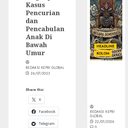
Kasus
Pencurian
dan
Pencabulan
Anak Di
Bawah
HEADLINE
Umur
KOLOM
KOLOM |
REDAKSI KEPRI GLOBAL
26/07/2023
Semantik
Kekuasaan
dalam Kosa
Share this:
Kata yang
Berlutut
X
Facebook
REDAKSI KEPRI
GLOBAL
22/07/2026
Telegram
0