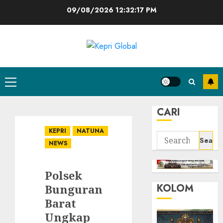
Skip
09/08/2026
12:32:18 PM
to
content
Primary
Menu
CARI
KEPRI
NATUNA
Search
NEWS
for:
Polsek
KOLOM
Bunguran
Barat
Ungkap