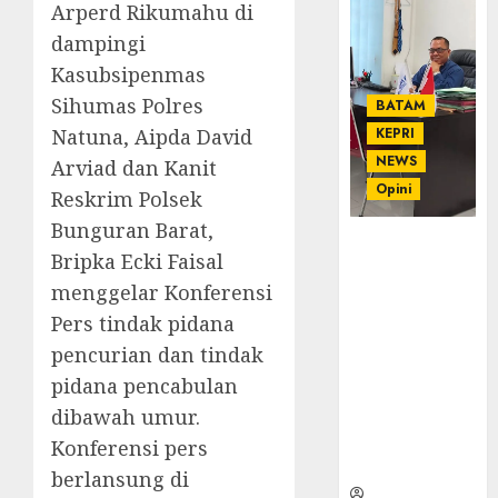
Arperd Rikumahu di
dampingi
Kasubsipenmas
Sihumas Polres
BATAM
Natuna, Aipda David
KEPRI
NEWS
Arviad dan Kanit
Opini
Reskrim Polsek
Bunguran Barat,
Ahmad Fakih
Bripka Ecki Faisal
Rambe, SH:
menggelar Konferensi
Advokat
Senior
Pers tindak pidana
dengan
pencurian dan tindak
Pengalaman
pidana pencabulan
dan
dibawah umur.
Integritas di
Dunia
Konferensi pers
Hukum
berlansung di