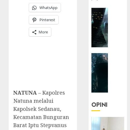
WhatsApp
HEADLIN
KOLOM
Pinterest
NASIONA
TEKNOLO
More
KOLO
|
Parado
HEADLIN
Utopia
KOLOM
TEKNOLO
05/06/20
KOLO
0
|
Senjak
NATUNA
– Kapolres
Human
Natuna melalui
OPINI
Kapolsek Sedanau,
23/03/20
Kecamatan Bunguran
0
Barat Iptu Stepvanus