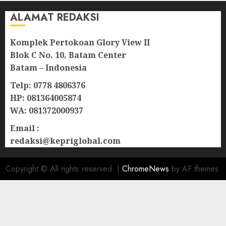
ALAMAT REDAKSI
Komplek Pertokoan Glory View II
Blok C No. 10, Batam Center
Batam – Indonesia
Telp: 0778 4806376
HP: 081364005874
WA: 081372000937
Email :
redaksi@kepriglobal.com
Copyright © All rights reserved.
|
ChromeNews
by AF themes.