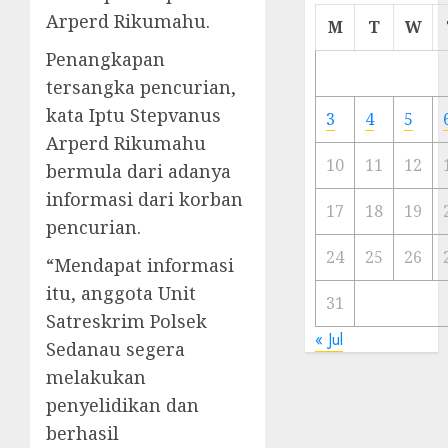
Arperd Rikumahu.
Cermi
M
T
W
Meski
Penangkapan
Ada
tersangka pencurian,
Artis
Ibu
kata Iptu Stepvanus
3
4
5
Kota
Arperd Rikumahu
10
11
12
bermula dari adanya
23/11/20
informasi dari korban
0
17
18
19
pencurian.
24
25
26
“Mendapat informasi
itu, anggota Unit
31
Satreskrim Polsek
« Jul
Sedanau segera
melakukan
penyelidikan dan
berhasil