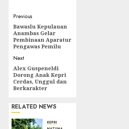
Post
Previous
navigation
Bawaslu Kepulauan
Previous
Anambas Gelar
post:
Pembinaan Aparatur
Pengawas Pemilu
Next
Alex Guspeneldi
Next
Dorong Anak Kepri
post:
Cerdas, Unggul dan
Berkarakter
RELATED NEWS
KEPRI
NATUNA