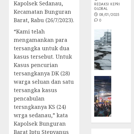
Kapolsek Sedanau,
REDAKSI KEPRI
GLOBAL
Kecamatan Bunguran
08/01/2025
Barat, Rabu (26/7/2023).
0
“Kami telah
Opini
mengamankan para
MISI
MAS
tersangka untuk dua
:
kasus tersebut. Untuk
Mitigas
Kasus pencurian
Antisip
tersangkanya DK (28)
Megath
KEPRI
warga seluan dan satu
NATUNA
05/12/202
tersangka kasus
NEWS
0
pencabulan
Opini
tersngkanya KS (24)
Masyar
Sepem
wrga sedanau,” kata
Padati
Kapolsek Bunguran
Kampa
Barat Iptu Stepvanus
Pasan