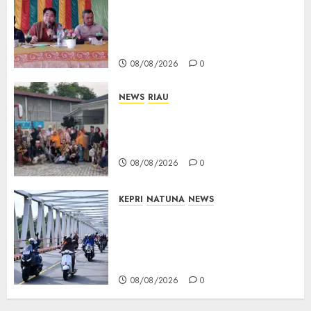
Reses DPRD Kepri di Natuna
Buka Ruang Aspirasi, Warga
Optimistis Usulan
Pembangunan Diperjuangkan
08/08/2026
0
NEWS
RIAU
PT Arara Abadi-AAP Sinarmas
Distrik Merawang Berikan
Bantuan Operasi Gratis
08/08/2026
0
KEPRI
NATUNA
NEWS
Bendera Merah Putih
Berkibar di Jalanan Natuna,
TNI AU Gelorakan Semangat
Kemerdekaan
08/08/2026
0