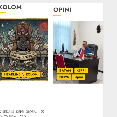
KOLOM
OPINI
BATAM
KEPRI
HEADLINE
KOLOM
NEWS
Opini
KOLOM | Semantik
Ahmad Fakih Rambe,
Kekuasaan dalam
SH: Advokat Senior
Kosa Kata yang
dengan Pengalaman
Berlutut
dan Integritas di
REDAKSI KEPRI GLOBAL
Dunia Hukum
2/07/2026
0