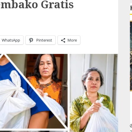
embako Gratis
WhatsApp
Pinterest
More
2